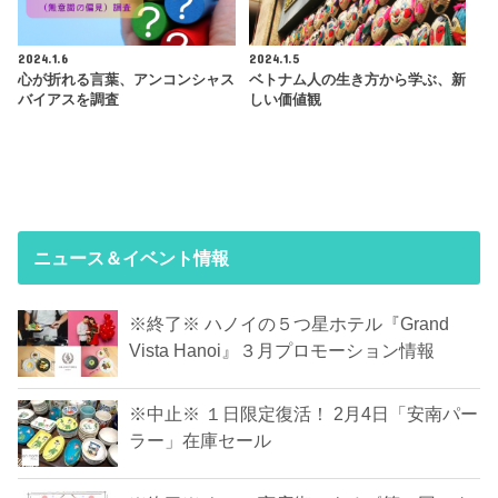
2024.1.6
2024.1.5
心が折れる言葉、アンコンシャス
ベトナム人の生き方から学ぶ、新
バイアスを調査
しい価値観
ニュース＆イベント情報
※終了※ ハノイの５つ星ホテル『Grand
Vista Hanoi』３月プロモーション情報
※中止※ １日限定復活！ 2月4日「安南パー
ラー」在庫セール