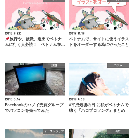
2018.9.22
2017.11.19
旅行や、就職、進出でベトナ
ベトナムで、サイトに使うイラス
ムに行く人必読！ ベトナム在…
トをオーダーする為にやったこと
話題
コラム
2016.5.14
2019.4.30
Facebookのハノイ売買グループ
#平成最後の日 に私がベトナムで
でパソコンを売ってみた
聴く『ハロプロソング』まとめ
オーストラリア
長野