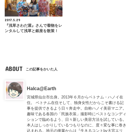
2017.5.29
『浅草さわだ屋』さんで着物をレ
ンタルして浅草と銀座を散策！
ABOUT
この記事をかいた人
Halca@Earth
宮城県仙台市出身。2013年６月からベトナム・ハノイ在
住。 ベトナム在住そして、独身女性だからこそ書ける記
事を提供できるよう日々奔走中。自称ハノイ美容マニア。
趣味である各国の「民族衣装」撮影時にベストなコンディ
ションで臨めるよう、日々新しい美容方法を試している。
本人はしっかりしているつもりなのに、度々変な事に巻き
込まれる。地元の後輩からは『
生きるコントby大宮エリ