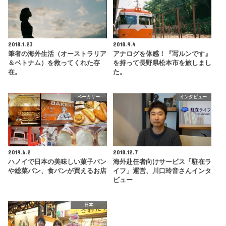
2018.1.23
2018.9.4
筆者の海外生活（オーストラリア
アナログを体感！『写ルンです』
＆ベトナム）を救ってくれた存
を持って長野県松本市を旅しまし
在。
た。
ベーカリー
インタビュー
2019.6.2
2018.12.7
ハノイで日本の美味しい菓子パン
海外赴任者向けサービス「駐在ラ
や総菜パン、食パンが買えるお店
イフ」運営、川口玲音さんインタ
ビュー
日本