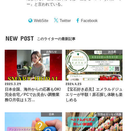
ー
』と言われている。
WebSite
Twitter
Facebook
NEW POST
このライターの最新記事
お知らせ
お土産
2025.3.29
2024.4.25
日本全国、海外からの応募もOK!
【宝石好き必見】エメラルドジュ
完全在宅／PCでお見合い調整業
エリーが半額！原石探し体験も楽
務◎月収は１万…
しめる
日本
目指せエッセイ出版