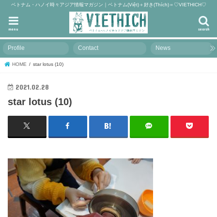
ベトナム・ハノイ時々アジア情報マガジン｜ベトナム(Việt)＋好き(Thích)＝♡VIETHICH♡
menu
search
Profile
Contact
News
HOME
star lotus (10)
2021.02.28
star lotus (10)