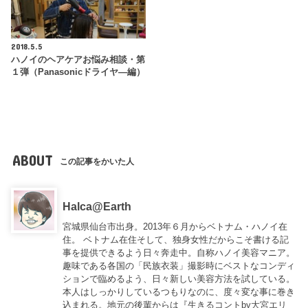
2018.5.5
ハノイのヘアケアお悩み相談・第
１弾（Panasonicドライヤ―編）
ABOUT
この記事をかいた人
Halca@Earth
宮城県仙台市出身。2013年６月からベトナム・ハノイ在
住。 ベトナム在住そして、独身女性だからこそ書ける記
事を提供できるよう日々奔走中。自称ハノイ美容マニア。
趣味である各国の「民族衣装」撮影時にベストなコンディ
ションで臨めるよう、日々新しい美容方法を試している。
本人はしっかりしているつもりなのに、度々変な事に巻き
込まれる。地元の後輩からは『
生きるコントby大宮エリ