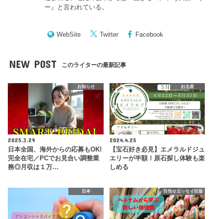
ー
』と言われている。
WebSite
Twitter
Facebook
NEW POST
このライターの最新記事
お知らせ
お土産
2025.3.29
2024.4.25
日本全国、海外からの応募もOK!
【宝石好き必見】エメラルドジュ
完全在宅／PCでお見合い調整業
エリーが半額！原石探し体験も楽
務◎月収は１万…
しめる
日本
目指せエッセイ出版