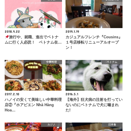
2018.9.22
2019.1.19
旅行や、就職、進出でベトナ
カジュアルフレンチ『Cousins』
ムに行く人必読！ ベトナム在…
１号店移転リニューアルオープ
ン！
中華料理
ベトナム
2017.2.10
2016.5.1
ハノイの安くて美味しい中華料理
【海外】狂犬病の注射を打ってい
店②『ホアビエン Nhà Hàng
ないのにベトナムで犬に噛まれ
Hoa…
た!
カジノ
日本食