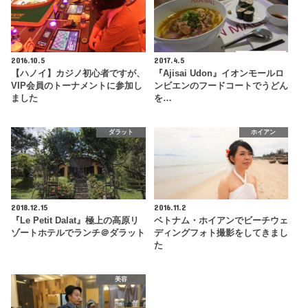
2016.10.5
2017.4.5
【ハノイ】カジノ初心者ですが、
『Ajisai Udon』イオンモールロ
VIP会員のトーナメントに参加し
ンビエンのフードコートでうどん
ました
を…
ダラット
ホイアン
2018.12.15
2016.11.2
『Le Petit Dalat』極上の高原リ
ベトナム・ホイアンでビーチウェ
ゾートホテルでランチ＠ダラット
ディングフォト撮影をしてきまし
た
美容