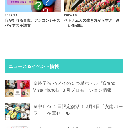
2024.1.6
2024.1.5
心が折れる言葉、アンコンシャス
ベトナム人の生き方から学ぶ、新
バイアスを調査
しい価値観
ニュース＆イベント情報
※終了※ ハノイの５つ星ホテル『Grand
Vista Hanoi』３月プロモーション情報
※中止※ １日限定復活！ 2月4日「安南パー
ラー」在庫セール