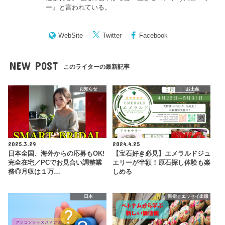
ー
』と言われている。
WebSite
Twitter
Facebook
NEW POST
このライターの最新記事
お知らせ
お土産
2025.3.29
2024.4.25
日本全国、海外からの応募もOK!
【宝石好き必見】エメラルドジュ
完全在宅／PCでお見合い調整業
エリーが半額！原石探し体験も楽
務◎月収は１万…
しめる
日本
目指せエッセイ出版