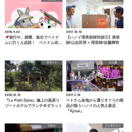
2018.9.22
2017.10.12
旅行や、就職、進出でベトナ
【ハノイ理美容師対談①】美容
ムに行く人必読！ ベトナム在…
師/山志田淳 × 理容師/佐藤輝明
ダラット
お土産
2018.12.15
2017.3.10
『Le Petit Dalat』極上の高原リ
ベトナム各地から選りすぐりの商
ゾートホテルでランチ＠ダラット
品が揃うハノイの人気土産店
『Ajisai』
グルメ
インタビュー