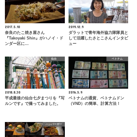
2017.5.10
2019.12.9
奈良のたこ焼き屋さん
ダラットで青年海外協力隊隊員と
『Takoyaki Shin』がハノイ・ド
して活躍したさとこさんインタビ
ンダー区に…
ュー
仙台
ベトナム
2018.8.30
2016.5.9
平成最後の仙台七夕まつりを『写
ベトナムの通貨、ベトナムドン
ルンです』で撮ってみました。
（VND）の簡単、計算方法！
ハンバーガー