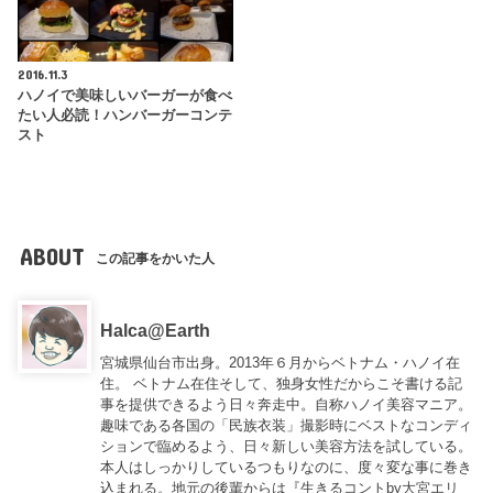
2016.11.3
ハノイで美味しいバーガーが食べ
たい人必読！ハンバーガーコンテ
スト
ABOUT
この記事をかいた人
Halca@Earth
宮城県仙台市出身。2013年６月からベトナム・ハノイ在
住。 ベトナム在住そして、独身女性だからこそ書ける記
事を提供できるよう日々奔走中。自称ハノイ美容マニア。
趣味である各国の「民族衣装」撮影時にベストなコンディ
ションで臨めるよう、日々新しい美容方法を試している。
本人はしっかりしているつもりなのに、度々変な事に巻き
込まれる。地元の後輩からは『
生きるコントby大宮エリ