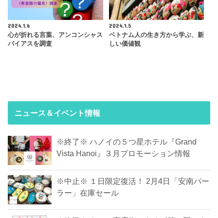
2024.1.6
2024.1.5
心が折れる言葉、アンコンシャス
ベトナム人の生き方から学ぶ、新
バイアスを調査
しい価値観
ニュース＆イベント情報
※終了※ ハノイの５つ星ホテル『Grand
Vista Hanoi』３月プロモーション情報
※中止※ １日限定復活！ 2月4日「安南パー
ラー」在庫セール