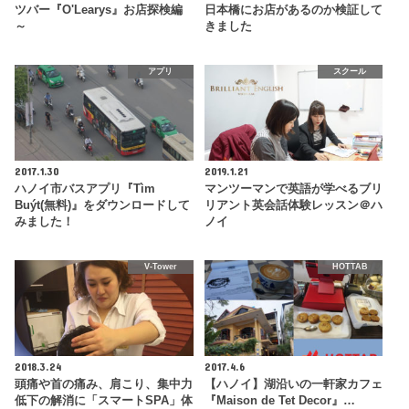
ツバー『O'Learys』お店探検編
日本橋にお店があるのか検証して
～
きました
アプリ
スクール
2017.1.30
2019.1.21
ハノイ市バスアプリ『Tìm
マンツーマンで英語が学べるブリ
Buýt(無料)』をダウンロードして
リアント英会話体験レッスン＠ハ
みました！
ノイ
V-Tower
HOTTAB
2018.3.24
2017.4.6
頭痛や首の痛み、肩こり、集中力
【ハノイ】湖沿いの一軒家カフェ
低下の解消に「スマートSPA」体
『Maison de Tet Decor』…