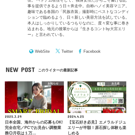
住。 ベトナム在住そして、独身女性だからこそ書ける記
事を提供できるよう日々奔走中。自称ハノイ美容マニア。
趣味である各国の「民族衣装」撮影時にベストなコンディ
ションで臨めるよう、日々新しい美容方法を試している。
本人はしっかりしているつもりなのに、度々変な事に巻き
込まれる。地元の後輩からは『
生きるコントby大宮エリ
ー
』と言われている。
WebSite
Twitter
Facebook
NEW POST
このライターの最新記事
お知らせ
お土産
2025.3.29
2024.4.25
日本全国、海外からの応募もOK!
【宝石好き必見】エメラルドジュ
完全在宅／PCでお見合い調整業
エリーが半額！原石探し体験も楽
務◎月収は１万…
しめる