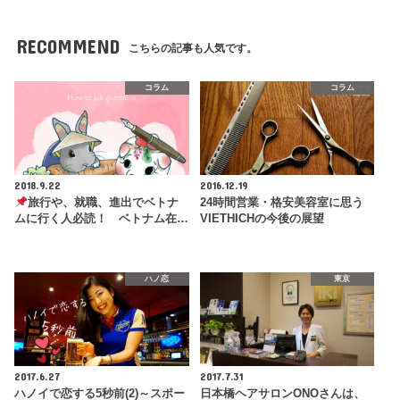
RECOMMEND
こちらの記事も人気です。
コラム
コラム
2018.9.22
2016.12.19
旅行や、就職、進出でベトナ
24時間営業・格安美容室に思う
ムに行く人必読！ ベトナム在…
VIETHICHの今後の展望
ハノ恋
東京
2017.6.27
2017.7.31
ハノイで恋する5秒前(2)～スポー
日本橋ヘアサロンONOさんは、