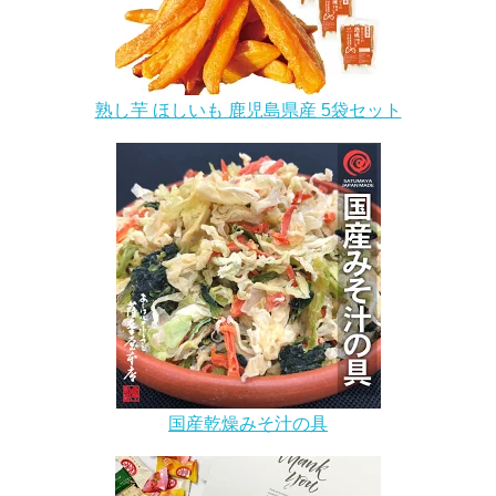
熟し芋 ほしいも 鹿児島県産 5袋セット
国産乾燥みそ汁の具