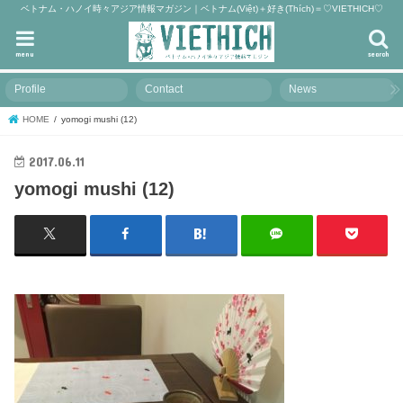
ベトナム・ハノイ時々アジア情報マガジン｜ベトナム(Việt)＋好き(Thích)＝♡VIETHICH♡
menu
search
Profile
Contact
News
HOME
yomogi mushi (12)
2017.06.11
yomogi mushi (12)