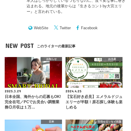
本人はしっかりしているつもりなのに、度々変な事に巻き
込まれる。地元の後輩からは『
生きるコントby大宮エリ
ー
』と言われている。
WebSite
Twitter
Facebook
NEW POST
このライターの最新記事
お知らせ
お土産
2025.3.29
2024.4.25
日本全国、海外からの応募もOK!
【宝石好き必見】エメラルドジュ
完全在宅／PCでお見合い調整業
エリーが半額！原石探し体験も楽
務◎月収は１万…
しめる
日本
目指せエッセイ出版