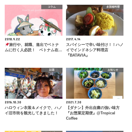
コラム
多国籍料理
2018.9.22
2017.4.14
旅行や、就職、進出でベトナ
スパイシーで辛い味付け！！ハノ
ムに行く人必読！ ベトナム在…
イでインドネシア料理店
『BATAVIA』
話題
お知らせ
2016.10.30
2021.7.30
ハロウィン衣装＆メイクで、ハノ
【ダナン】外出自粛の強い味方
イ旧市街を観光してきました！
『お惣菜定期便』@Tropical
Coffee