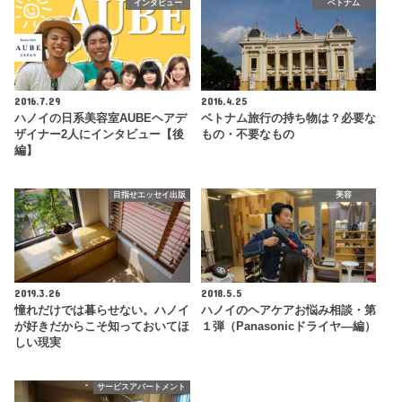
インタビュー
ベトナム
2016.7.29
2016.4.25
ハノイの日系美容室AUBEヘアデ
ベトナム旅行の持ち物は？必要な
ザイナー2人にインタビュー【後
もの・不要なもの
編】
目指せエッセイ出版
美容
2019.3.26
2018.5.5
憧れだけでは暮らせない。ハノイ
ハノイのヘアケアお悩み相談・第
が好きだからこそ知っておいてほ
１弾（Panasonicドライヤ―編）
しい現実
サービスアパートメント