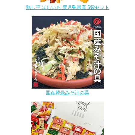
熟し芋 ほしいも 鹿児島県産 5袋セット
国産乾燥みそ汁の具