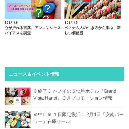
2024.1.6
2024.1.5
心が折れる言葉、アンコンシャス
ベトナム人の生き方から学ぶ、新
バイアスを調査
しい価値観
ニュース＆イベント情報
※終了※ ハノイの５つ星ホテル『Grand
Vista Hanoi』３月プロモーション情報
※中止※ １日限定復活！ 2月4日「安南パー
ラー」在庫セール