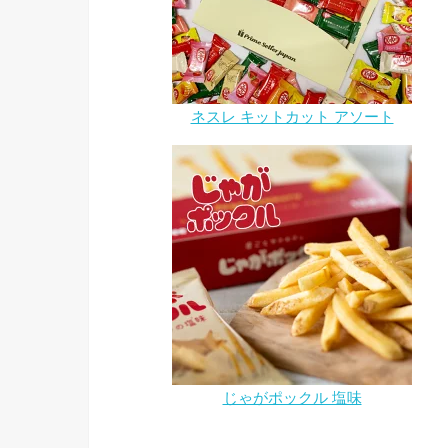
ネスレ キットカット アソート
じゃがポックル 塩味