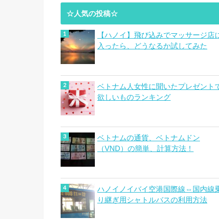
☆人気の投稿☆
【ハノイ】飛び込みでマッサージ店
入ったら、どうなるか試してみた
ベトナム人女性に聞いたプレゼント
欲しいものランキング
ベトナムの通貨、ベトナムドン
（VND）の簡単、計算方法！
ハノイノイバイ空港国際線⇔国内線
り継ぎ用シャトルバスの利用方法