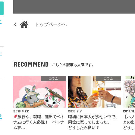
に
トップページへ
で
RECOMMEND
こちらの記事も人気です。
コラム
コラム
2018.9.22
2018.2.7
2017.11
乗
旅行や、就職、進出でベト
職場に日本人が少ない中で、
【ハノ
ナムに行く人必読！ ベトナ
同僚に恋してしまった。
との出
ム在…
どうしたら良い？
どうし