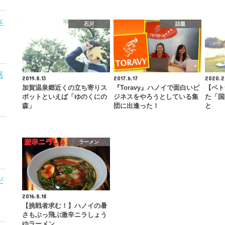
本
石川
話題
惑
2019.8.13
2017.6.17
2020.2
加賀温泉郷近くの立ち寄りス
『Toravy』ハノイで面白いビ
【ベト
ポットといえば「ゆのくにの
ジネスをやろうとしている集
た「国
森」
団に出逢った！
と
ラーメン
が
2016.8.18
【挑戦者求む！】ハノイの暑
さもぶっ飛ぶ激辛ニラしょう
ゆラーメン