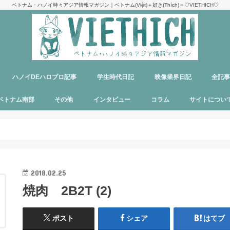
ベトナム・ハノイ時々アジア情報マガジン｜ベトナム(Việt)＋好き(Thích)＝♡VIETHICH♡
ハノイDEハロプロ記事
学生時代日記
映像業界日記
全記
け
ジ
ア
郊観光
ト
ベトナム料理
多国籍料理
ハンバーガー
カフェ
中華料理
日本食
ラーメン
デリバリーサービス
パブ／バー
ベトナム南部
その他
インタビュー
コラム
サイトについ
ニャチャン
ホーチミン
フーコック
日本
韓国
シンガポール
タイ
カンボジア
マレーシア
オーストラリア
イタリア
パリ
パラオ
目指せエッセイ出版
サイトマップ
運営者＆メン
お問い合わせ
料金表
PR記事制作依
プライバシー
メディア掲載
2018.02.25
焼肉 2B2T (2)
ポスト
シェア
はてブ