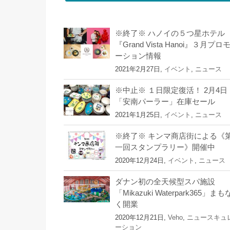
※終了※ ハノイの５つ星ホテル
『Grand Vista Hanoi』３月プロ
ーション情報
2021年2月27日,
イベント
,
ニュース
※中止※ １日限定復活！ 2月4日
「安南パーラー」在庫セール
2021年1月25日,
イベント
,
ニュース
※終了※ キンマ商店街による《
一回スタンプラリー》開催中
2020年12月24日,
イベント
,
ニュース
ダナン初の全天候型スパ施設
「Mikazuki Waterpark365」まも
く開業
2020年12月21日,
Veho
,
ニュースキュ
ーション