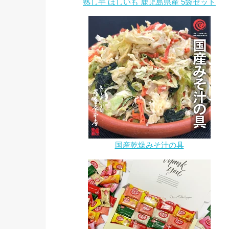
熟し芋 ほしいも 鹿児島県産 5袋セット
国産乾燥みそ汁の具