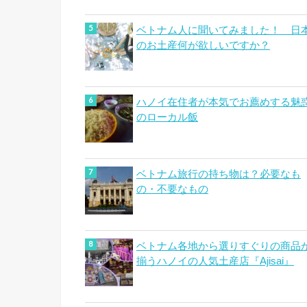
ベトナム人に聞いてみました！ 日
のお土産何が欲しいですか？
ハノイ在住者が本気でお薦めする魅
のローカル飯
ベトナム旅行の持ち物は？必要なも
の・不要なもの
ベトナム各地から選りすぐりの商品
揃うハノイの人気土産店『Ajisai』