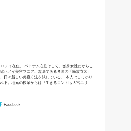
・ハノイ在住。 ベトナム在住そして、独身女性だからこ
自称ハノイ美容マニア。趣味である各国の「民族衣装」
、日々新しい美容方法を試している。 本人はしっかり
まれる。地元の後輩からは『
生きるコントby大宮エリ
Facebook