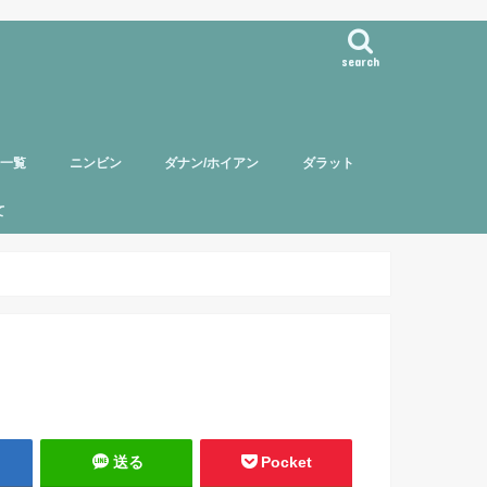
search
事一覧
ニンビン
ダナン/ホイアン
ダラット
て
バー紹介
頼について
ポリシー
送る
Pocket