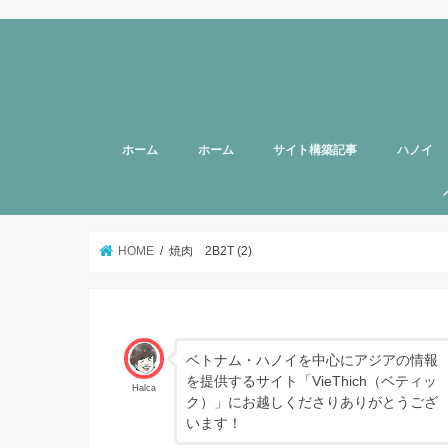
ホーム
ホーム
サイト構築記事
ハノイ
旅行者向
美容
グルメ
話題
スポット
お土産
マッサー
ヘルスケ
女性向け
子育て
HOTTAB
ハノイ近
アプリ
アンケー
支援
HOME
焼肉 2B2T (2)
ベトナム・ハノイを中心にアジアの情報
を提供するサイト「VieThich（ベティッ
Halca
ク）」にお越しくださりありがとうござ
います！