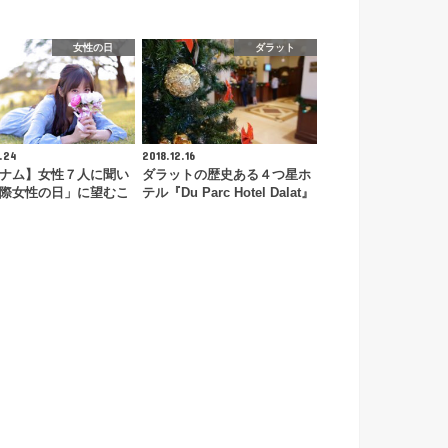
女性の日
ダラット
.24
2018.12.16
ナム】女性７人に聞い
ダラットの歴史ある４つ星ホ
際女性の日」に望むこ
テル『Du Parc Hotel Dalat』