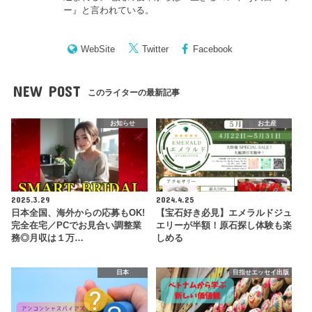
ー
』と言われている。
WebSite
Twitter
Facebook
NEW POST
このライターの最新記事
お知らせ
お土産
2025.3.29
2024.4.25
日本全国、海外からの応募もOK!
【宝石好き必見】エメラルドジュ
完全在宅／PCでお見合い調整業
エリーが半額！原石探し体験も楽
務◎月収は１万…
しめる
日本
目指せエッセイ出版