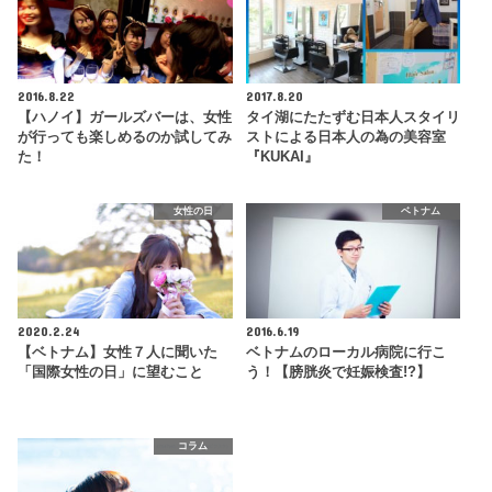
2016.8.22
2017.8.20
【ハノイ】ガールズバーは、女性
タイ湖にたたずむ日本人スタイリ
が行っても楽しめるのか試してみ
ストによる日本人の為の美容室
た！
『KUKAI』
女性の日
ベトナム
2020.2.24
2016.6.19
【ベトナム】女性７人に聞いた
ベトナムのローカル病院に行こ
「国際女性の日」に望むこと
う！【膀胱炎で妊娠検査!?】
コラム