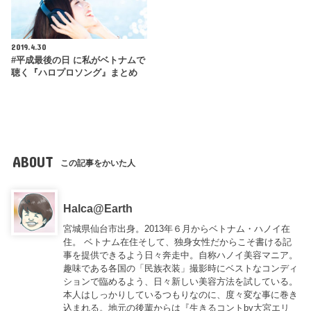
2019.4.30
#平成最後の日 に私がベトナムで
聴く『ハロプロソング』まとめ
ABOUT
この記事をかいた人
Halca@Earth
宮城県仙台市出身。2013年６月からベトナム・ハノイ在
住。 ベトナム在住そして、独身女性だからこそ書ける記
事を提供できるよう日々奔走中。自称ハノイ美容マニア。
趣味である各国の「民族衣装」撮影時にベストなコンディ
ションで臨めるよう、日々新しい美容方法を試している。
本人はしっかりしているつもりなのに、度々変な事に巻き
込まれる。地元の後輩からは『
生きるコントby大宮エリ