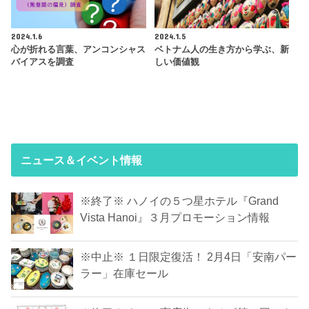
2024.1.6
2024.1.5
心が折れる言葉、アンコンシャス
ベトナム人の生き方から学ぶ、新
バイアスを調査
しい価値観
ニュース＆イベント情報
※終了※ ハノイの５つ星ホテル『Grand
Vista Hanoi』３月プロモーション情報
※中止※ １日限定復活！ 2月4日「安南パー
ラー」在庫セール