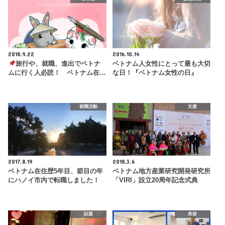
2018.9.22
2016.10.14
旅行や、就職、進出でベトナ
ベトナム人女性にとって最も大切
ムに行く人必読！ ベトナム在…
な日！『ベトナム女性の日』
就職活動
支援
2017.8.19
2018.3.6
ベトナム在住歴5年目、節目の年
ベトナム地方産業研究開発研究所
にハノイ市内で転職しました！
「VIRI」設立20周年記念式典
話題
美容