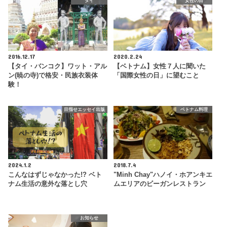
タイ
女性の日
2016.12.17
2020.2.24
【タイ・バンコク】ワット・アル
【ベトナム】女性７人に聞いた
ン(暁の寺)で格安・民族衣装体
「国際女性の日」に望むこと
験！
目指せエッセイ出版
ベトナム料理
2024.1.2
2018.7.4
こんなはずじゃなかった!? ベト
"Minh Chay"ハノイ・ホアンキエ
ナム生活の意外な落とし穴
ムエリアのビーガンレストラン
お知らせ