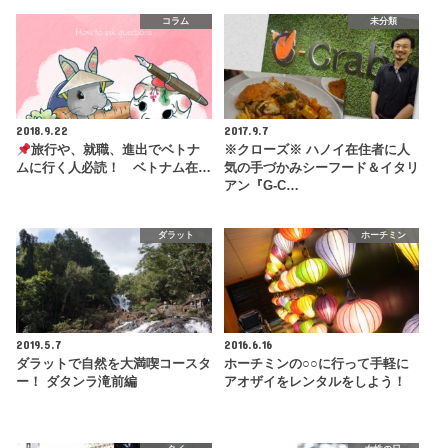
コラム
未分類
2018.9.22
2017.9.7
旅行や、就職、進出でベトナ
※クローズ※ ハノイ在住者に人
ムに行く人必読！ ベトナム在…
気の手づかみシーフード＆イタリ
アン『G-C…
ダラット
ホーチミン
2019.5.7
2016.6.16
ダラットで自然を大満喫コースタ
ホーチミンの○○に行って手軽に
ー！ ダタンラ滝前編
アオザイをレンタルをしよう！