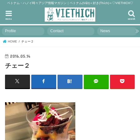
ベトナム・ハノイ時々アジア情報マガジン｜ベトナム(Việt)＋好き(Thích)＝♡VIETHICH♡
menu
search
Profile
Contact
News
HOME
チェー２
2016.05.14
チェー２