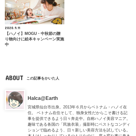
2020.9.11
【ハノイ】MOGU・中秋節の贈
り物向けに絵本キャンペーン実施
中
ABOUT
この記事をかいた人
Halca@Earth
宮城県仙台市出身。2013年６月からベトナム・ハノイ在
住。 ベトナム在住そして、独身女性だからこそ書ける記
事を提供できるよう日々奔走中。自称ハノイ美容マニア。
趣味である各国の「民族衣装」撮影時にベストなコンディ
ションで臨めるよう、日々新しい美容方法を試している。
本人はしっかりしているつもりなのに、度々変な事に巻き