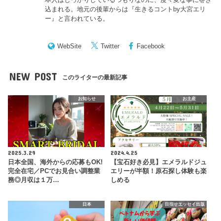
込まれる。地元の後輩からは『
生きるコントby大宮エリ
ー
』と言われている。
WebSite
Twitter
Facebook
NEW POST
このライターの最新記事
お知らせ
お土産
2025.3.29
2024.4.25
日本全国、海外からの応募もOK!
【宝石好き必見】エメラルドジュ
完全在宅／PCでお見合い調整業
エリーが半額！原石探し体験も楽
務◎月収は１万…
しめる
日本
目指せエッセイ出版