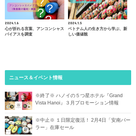
2024.1.6
2024.1.5
心が折れる言葉、アンコンシャス
ベトナム人の生き方から学ぶ、新
バイアスを調査
しい価値観
ニュース＆イベント情報
※終了※ ハノイの５つ星ホテル『Grand
Vista Hanoi』３月プロモーション情報
※中止※ １日限定復活！ 2月4日「安南パー
ラー」在庫セール