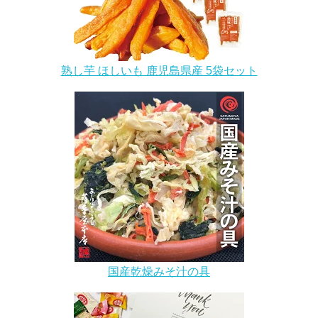
熟し芋 ほしいも 鹿児島県産 5袋セット
国産乾燥みそ汁の具