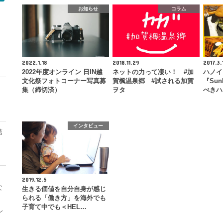
お知らせ
コラム
モ
2022.1.18
2018.11.29
2017.3.
2022年度オンライン 日IN越
ネットの力って凄い！ #加
ハノイ
文化祭フォトコーナー写真募
賀楓温泉郷 #試される加賀
『Su
集（締切済）
ヲタ
べきハ
インタビュー
第
2019.12.5
な
生きる価値を自分自身が感じ
られる「働き方」を海外でも
子育て中でも＜HEL…
レ