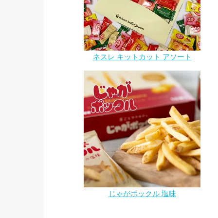
ネスレ キットカット アソート
じゃがポックル 塩味