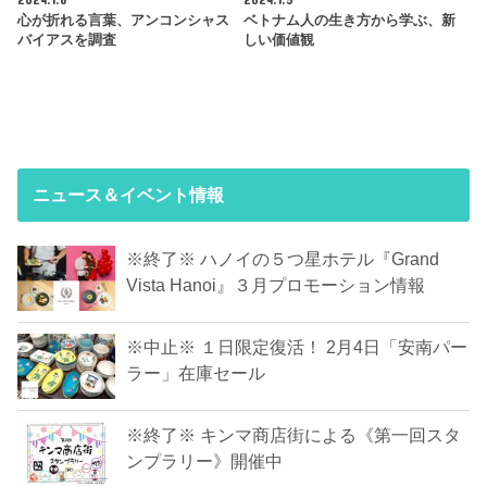
心が折れる言葉、アンコンシャス
ベトナム人の生き方から学ぶ、新
バイアスを調査
しい価値観
ニュース＆イベント情報
※終了※ ハノイの５つ星ホテル『Grand
Vista Hanoi』３月プロモーション情報
※中止※ １日限定復活！ 2月4日「安南パー
ラー」在庫セール
※終了※ キンマ商店街による《第一回スタ
ンプラリー》開催中