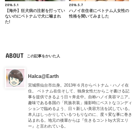
2016.5.1
2016.5.7
【海外】狂犬病の注射を打ってい
ハノイ在住者にベトナム人女性の
ないのにベトナムで犬に噛まれ
性格を聞いてみました
た!
ABOUT
この記事をかいた人
Halca@Earth
宮城県仙台市出身。2013年６月からベトナム・ハノイ在
住。 ベトナム在住そして、独身女性だからこそ書ける記
事を提供できるよう日々奔走中。自称ハノイ美容マニア。
趣味である各国の「民族衣装」撮影時にベストなコンディ
ションで臨めるよう、日々新しい美容方法を試している。
本人はしっかりしているつもりなのに、度々変な事に巻き
込まれる。地元の後輩からは『
生きるコントby大宮エリ
ー
』と言われている。