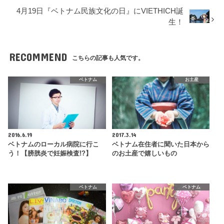
4月19日『ベトナム民族文化の日』にVIETHICH誕
生！
RECOMMEND
こちらの記事も人気です。
ベトナム
お土産
2016.6.19
2017.3.14
ベトナムのローカル病院に行こ
ベトナム在住者に聞いた日本から
う！【膀胱炎で妊娠検査!?】
のお土産で嬉しいもの
ベトナム
ベトナム