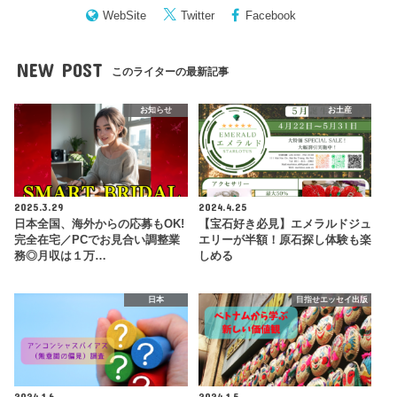
WebSite
Twitter
Facebook
NEW POST
このライターの最新記事
お知らせ
お土産
2025.3.29
2024.4.25
日本全国、海外からの応募もOK!
【宝石好き必見】エメラルドジュ
完全在宅／PCでお見合い調整業
エリーが半額！原石探し体験も楽
務◎月収は１万…
しめる
日本
目指せエッセイ出版
2024.1.6
2024.1.5