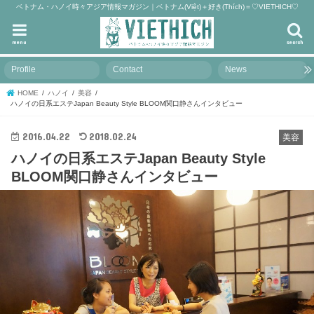
ベトナム・ハノイ時々アジア情報マガジン｜ベトナム(Việt)＋好き(Thích)＝♡VIETHICH♡
menu
search
Profile
Contact
News
HOME
ハノイ
美容
ハノイの日系エステJapan Beauty Style BLOOM関口静さんインタビュー
2016.04.22
2018.02.24
美容
ハノイの日系エステJapan Beauty Style
BLOOM関口静さんインタビュー