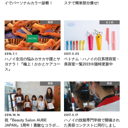
イでパーソナルカラー診断！
ステで簡単部分痩せ!
美容
まとめ
2016.7.1
2017.5.25
ハノイ生活の悩みカサカサ踵とサ
ベトナム・ハノイの日系理容室・
ヨナラ！『極上！かかとケアコー
美容室一覧2019※随時更新中
ス』
美容
美容
2016.10.16
2017.5.17
祝『Beauty Salon AUBE
ハノイの技能専門学校で開催され
JAPAN』1周年！素敵なコラボ…
た美容コンテストに同行しまし