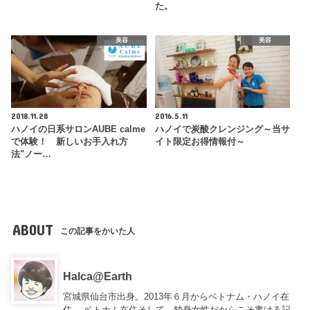
た。
美容
美容
2018.11.28
2016.5.11
ハノイの日系サロンAUBE calme
ハノイで炭酸クレンジング～当サ
で体験！ 新しいお手入れ方
イト限定お得情報付～
法"ノー…
ABOUT
この記事をかいた人
Halca@Earth
宮城県仙台市出身。2013年６月からベトナム・ハノイ在
住。 ベトナム在住そして、独身女性だからこそ書ける記