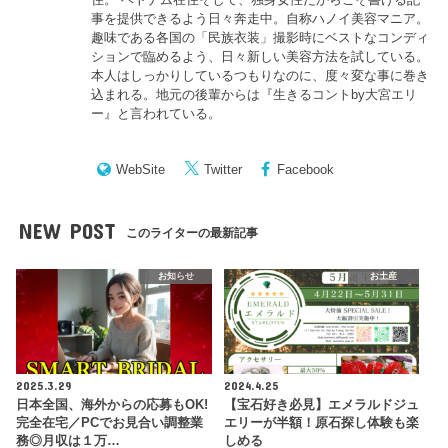
事を提供できるよう日々奔走中。自称ハノイ美容マニア。
趣味である各国の「民族衣装」撮影時にベストなコンディ
ションで臨めるよう、日々新しい美容方法を試している。
本人はしっかりしているつもりなのに、度々変な事に巻き
込まれる。地元の後輩からは『
生きるコントby大宮エリ
ー
』と言われている。
WebSite
Twitter
Facebook
NEW POST
このライターの最新記事
お知らせ
お土産
2025.3.29
2024.4.25
日本全国、海外からの応募もOK!
【宝石好き必見】エメラルドジュ
完全在宅／PCでお見合い調整業
エリーが半額！原石探し体験も楽
務◎月収は１万…
しめる