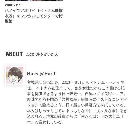
2018.3.27
ハノイでアオザイ（ベトナム民族
衣装）をレンタルしてシクロで街
散策
ABOUT
この記事をかいた人
Halca@Earth
宮城県仙台市出身。2013年６月からベトナム・ハノイ在
住。 ベトナム在住そして、独身女性だからこそ書ける記
事を提供できるよう日々奔走中。自称ハノイ美容マニア。
趣味である各国の「民族衣装」撮影時にベストなコンディ
ションで臨めるよう、日々新しい美容方法を試している。
本人はしっかりしているつもりなのに、度々変な事に巻き
込まれる。地元の後輩からは『
生きるコントby大宮エリ
ー
』と言われている。