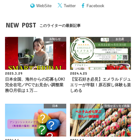
WebSite
Twitter
Facebook
NEW POST
このライターの最新記事
お知らせ
お土産
2025.3.29
2024.4.25
日本全国、海外からの応募もOK!
【宝石好き必見】エメラルドジュ
完全在宅／PCでお見合い調整業
エリーが半額！原石探し体験も楽
務◎月収は１万…
しめる
日本
目指せエッセイ出版