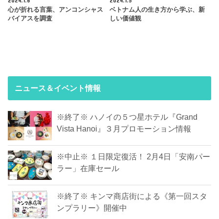
2024.1.6
2024.1.5
心が折れる言葉、アンコンシャス
ベトナム人の生き方から学ぶ、新
バイアスを調査
しい価値観
ニュース＆イベント情報
※終了※ ハノイの５つ星ホテル『Grand
Vista Hanoi』３月プロモーション情報
※中止※ １日限定復活！ 2月4日「安南パー
ラー」在庫セール
※終了※ キンマ商店街による《第一回スタ
ンプラリー》開催中