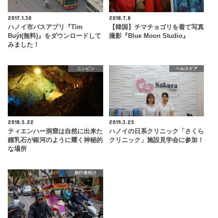
2017.1.30
2018.7.8
ハノイ市バスアプリ『Tìm
【韓国】チマチョゴリを着て写真
Buýt(無料)』をダウンロードして
撮影『Blue Moon Studio』
みました！
ニンビン
ヘルスケア
2018.5.22
2019.3.25
ティエンハー洞窟は自然に出来た
ハノイの日系クリニック「さくら
鍾乳石が銀河のように耀く神秘的
クリニック」施設見学会に参加！
な場所
旅行者向け