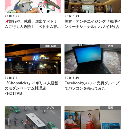
2018.9.22
2017.5.21
旅行や、就職、進出でベトナ
美容・アンチエイジング『衣理イ
ムに行く人必読！ ベトナム在…
ンターナショナル』ハノイ1号店
HOTTAB
話題
2018.7.2
2016.5.14
『Chopsticks』イギリス人経営
Facebookのハノイ売買グループ
のモダンベトナム料理店
でパソコンを売ってみた
×HOTTAB
アプリ
韓国