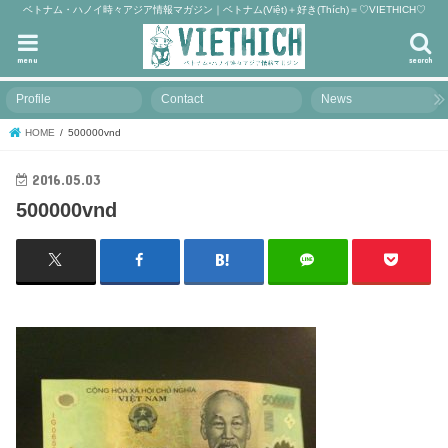
ベトナム・ハノイ時々アジア情報マガジン｜ベトナム(Việt)＋好き(Thích)＝♡VIETHICH♡
menu
search
Profile
Contact
News
HOME
500000vnd
2016.05.03
500000vnd