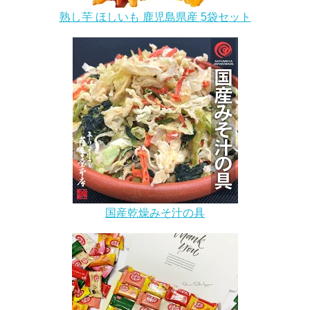
熟し芋 ほしいも 鹿児島県産 5袋セット
国産乾燥みそ汁の具