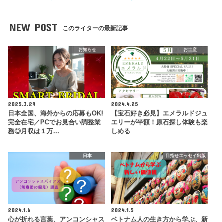
NEW POST
このライターの最新記事
お知らせ
お土産
2025.3.29
2024.4.25
日本全国、海外からの応募もOK!
【宝石好き必見】エメラルドジュ
完全在宅／PCでお見合い調整業
エリーが半額！原石探し体験も楽
務◎月収は１万…
しめる
日本
目指せエッセイ出版
2024.1.6
2024.1.5
心が折れる言葉、アンコンシャス
ベトナム人の生き方から学ぶ、新