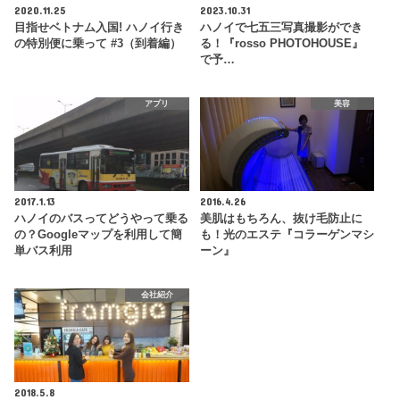
2020.11.25
2023.10.31
目指せベトナム入国! ハノイ行き
ハノイで七五三写真撮影ができ
の特別便に乗って #3（到着編）
る！『rosso PHOTOHOUSE』
で予…
アプリ
美容
2017.1.13
2016.4.26
ハノイのバスってどうやって乗る
美肌はもちろん、抜け毛防止に
の？Googleマップを利用して簡
も！光のエステ『コラーゲンマシ
単バス利用
ーン』
会社紹介
2018.5.8