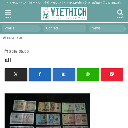
ベトナム・ハノイ時々アジア情報マガジン｜ベトナム(Việt)＋好き(Thích)＝♡VIETHICH♡
menu
search
Profile
Contact
News
HOME
all
2016.05.03
all