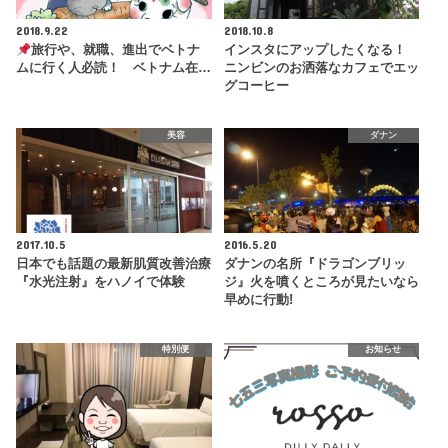
2018.9.22
2018.10.8
旅行や、就職、進出でベトナ
インスタにアップしたくなる！
ムに行く人必読！ ベトナム在…
ニンビンのお洒落なカフェでエッ
グコーヒー
美容
ダナン
2017.10.5
2016.5.20
日本でも話題の最新肌質改善治療
ダナンの名所『ドラゴンブリッ
『水光注射』をハノイで体験
ジ』火を噴くところが見たいなら
早めに行動!
特別便
お知らせ