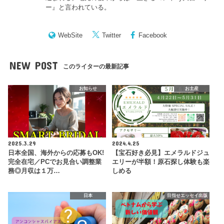
ー
』と言われている。
WebSite
Twitter
Facebook
NEW POST
このライターの最新記事
お知らせ
お土産
2025.3.29
2024.4.25
日本全国、海外からの応募もOK!
【宝石好き必見】エメラルドジュ
完全在宅／PCでお見合い調整業
エリーが半額！原石探し体験も楽
務◎月収は１万…
しめる
日本
目指せエッセイ出版