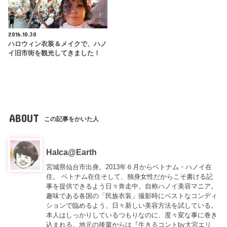
2016.10.30
ハロウィン衣装＆メイクで、ハノ
イ旧市街を観光してきました！
ABOUT
この記事をかいた人
Halca@Earth
宮城県仙台市出身。2013年６月からベトナム・ハノイ在
住。 ベトナム在住そして、独身女性だからこそ書ける記
事を提供できるよう日々奔走中。自称ハノイ美容マニア。
趣味である各国の「民族衣装」撮影時にベストなコンディ
ションで臨めるよう、日々新しい美容方法を試している。
本人はしっかりしているつもりなのに、度々変な事に巻き
込まれる。地元の後輩からは『
生きるコントby大宮エリ