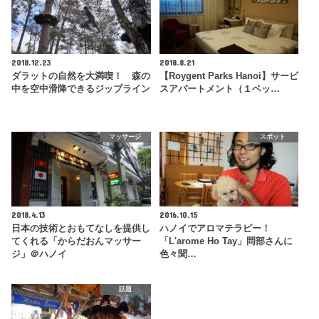
2018.12.23
2018.8.21
ダラットの自然を大満喫！ 森の
【Roygent Parks Hanoi】サービ
中を空中滑降できるジップライン
スアパートメント（１ベッ…
マッサージ
スポット
2018.4.13
2016.10.15
日本の技術とおもてなしを提供し
ハノイでアロマテラピー！
てくれる「からだおんマッサー
「L'arome Ho Tay」岡部さんに
ジ」＠ハノイ
色々聞…
話題