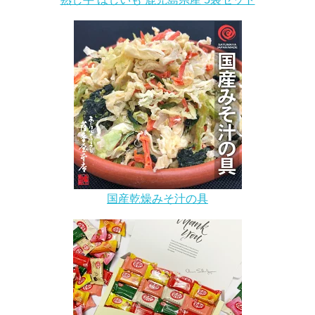
国産乾燥みそ汁の具