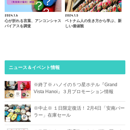
2024.1.6
2024.1.5
心が折れる言葉、アンコンシャス
ベトナム人の生き方から学ぶ、新
バイアスを調査
しい価値観
ニュース＆イベント情報
※終了※ ハノイの５つ星ホテル『Grand
Vista Hanoi』３月プロモーション情報
※中止※ １日限定復活！ 2月4日「安南パー
ラー」在庫セール