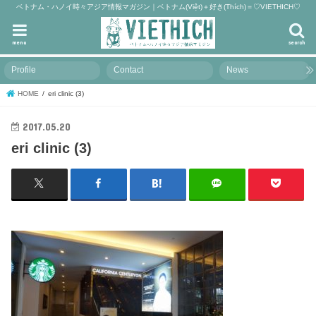
ベトナム・ハノイ時々アジア情報マガジン｜ベトナム(Việt)＋好き(Thích)＝♡VIETHICH♡
menu
search
Profile
Contact
News
HOME
eri clinic (3)
2017.05.20
eri clinic (3)