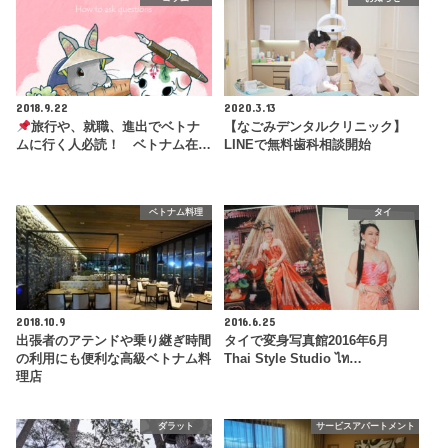
2018.9.22
2020.3.13
旅行や、就職、進出でベトナ
【なごみデンタルクリニック】
ムに行く人必読！ ベトナム在…
LINEで無料歯科相談開始
ベトナム料理
タイ
2018.10.9
2016.6.25
出張者のアテンドや乗り継ぎ時間
タイで変身写真館2016年6月
の利用にも便利な高級ベトナム料
Thai Style Studio ไท…
理店
ダラット
サービスアパートメント