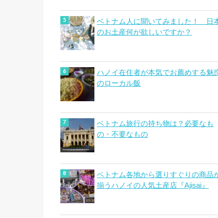
ベトナム人に聞いてみました！ 日
のお土産何が欲しいですか？
ハノイ在住者が本気でお薦めする魅
のローカル飯
ベトナム旅行の持ち物は？必要なも
の・不要なもの
ベトナム各地から選りすぐりの商品
揃うハノイの人気土産店『Ajisai』