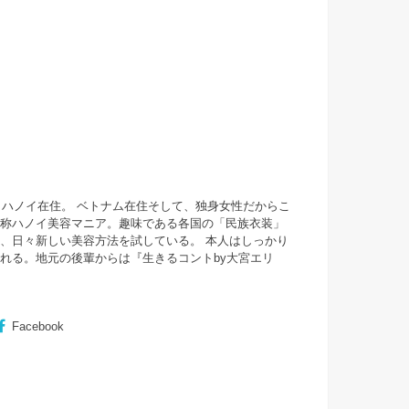
・ハノイ在住。 ベトナム在住そして、独身女性だからこ
自称ハノイ美容マニア。趣味である各国の「民族衣装」
、日々新しい美容方法を試している。 本人はしっかり
まれる。地元の後輩からは『
生きるコントby大宮エリ
Facebook