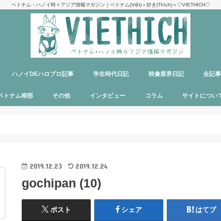
ベトナム・ハノイ時々アジア情報マガジン｜ベトナム(Việt)＋好き(Thích)＝♡VIETHICH♡
ハノイDEハロプロ記事
学生時代日記
映像業界日記
全記
け
ジ
ア
郊観光
ト
ベトナム料理
多国籍料理
ハンバーガー
カフェ
中華料理
日本食
ラーメン
デリバリーサービス
パブ／バー
ベトナム南部
その他
インタビュー
コラム
サイトについ
ニャチャン
ホーチミン
フーコック
日本
韓国
シンガポール
タイ
カンボジア
マレーシア
オーストラリア
イタリア
パリ
パラオ
目指せエッセイ出版
サイトマップ
運営者＆メン
お問い合わせ
料金表
PR記事制作依
プライバシー
メディア掲載
2019.12.23
2019.12.24
gochipan (10)
ポスト
シェア
はてブ