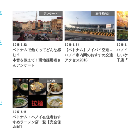
本
アンケート
旅行者向け
惑
2018.2.12
2016.6.21
2016.6.
ベトナムで働くってどんな感
【ベトナム】ノイバイ空港⇔
ハノイ
じ？
ハノイ市内間のおすすめ交通
しいケ
本音を教えて！現地採用者さ
アクセス2016
子店『M
んアンケート
まとめ
が
2017.6.16
ベトナム・ハノイ在住者おす
すめラーメン店一覧【完全保
存版】