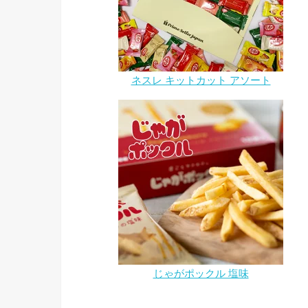
ネスレ キットカット アソート
じゃがポックル 塩味