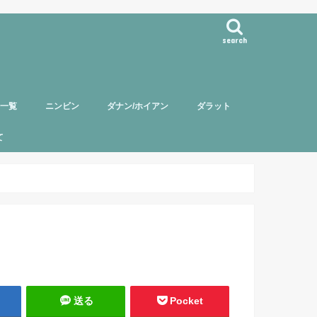
search
事一覧
ニンビン
ダナン/ホイアン
ダラット
て
バー紹介
頼について
ポリシー
送る
Pocket