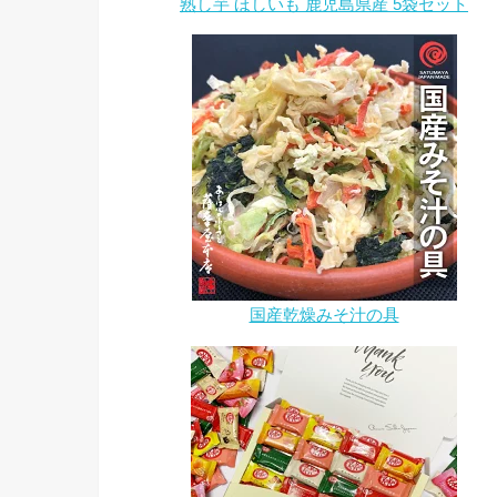
熟し芋 ほしいも 鹿児島県産 5袋セット
国産乾燥みそ汁の具