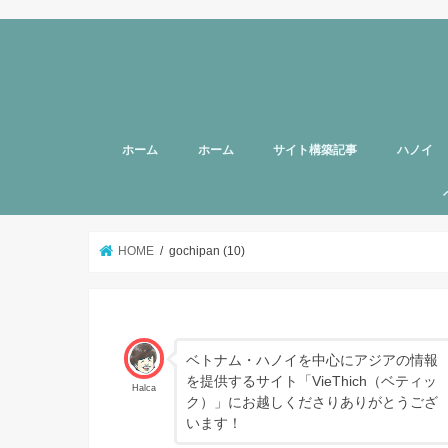
ホーム
ホーム
サイト構築記事
ハノイ
旅行者向
美容
グルメ
話題
スポット
お土産
マッサー
ヘルスケ
女性向け
子育て
HOTTAB
ハノイ近
アプリ
アンケー
支援
HOME
gochipan (10)
ベトナム・ハノイを中心にアジアの情報
を提供するサイト「VieThich（ベティッ
Halca
ク）」にお越しくださりありがとうござ
います！