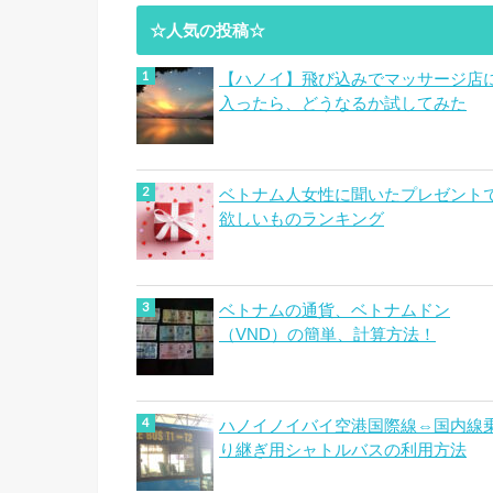
☆人気の投稿☆
【ハノイ】飛び込みでマッサージ店
入ったら、どうなるか試してみた
ベトナム人女性に聞いたプレゼント
欲しいものランキング
ベトナムの通貨、ベトナムドン
（VND）の簡単、計算方法！
ハノイノイバイ空港国際線⇔国内線
り継ぎ用シャトルバスの利用方法