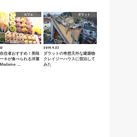
カフェ
ダラット
12
2019.9.23
在住者おすすめ！美味
ダラットの奇想天外な建築物
ーキが食べられる洋菓
クレイジーハウスに宿泊して
adame …
みた