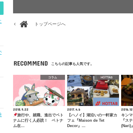
に
トップページへ
で
RECOMMEND
こちらの記事も人気です。
コラム
HOTTAB
2018.9.22
2017.4.6
2016.12
乗
旅行や、就職、進出でベト
【ハノイ】湖沿いの一軒家カ
キンマ
ナムに行く人必読！ ベトナ
フェ『Maison de Tet
『ステ
ム在…
Decor』…
(Nar