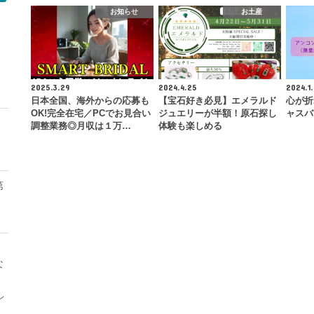
お知らせ
お土産
モ
2025.3.29
2024.4.25
2024.1.
日本全国、海外からの応募も
【宝石好き必見】エメラルド
心が折
OK!完全在宅／PCでお見合い
ジュエリーが半額！原石探し
ャスバ
調整業務◎月収は１万…
体験も楽しめる
第
な
レ