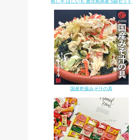
熟し芋 ほしいも 鹿児島県産 5袋セット
国産乾燥みそ汁の具