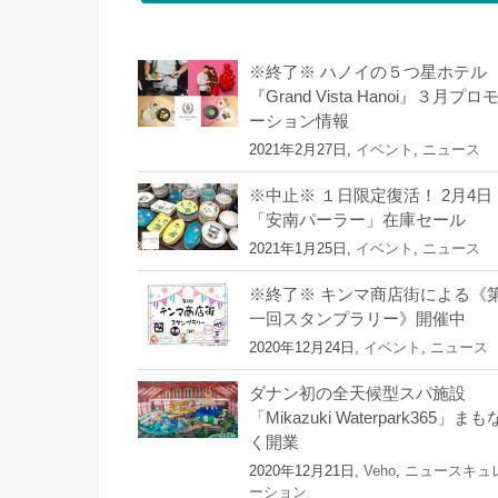
※終了※ ハノイの５つ星ホテル
『Grand Vista Hanoi』３月プロ
ーション情報
2021年2月27日,
イベント
,
ニュース
※中止※ １日限定復活！ 2月4日
「安南パーラー」在庫セール
2021年1月25日,
イベント
,
ニュース
※終了※ キンマ商店街による《
一回スタンプラリー》開催中
2020年12月24日,
イベント
,
ニュース
ダナン初の全天候型スパ施設
「Mikazuki Waterpark365」まも
く開業
2020年12月21日,
Veho
,
ニュースキュ
ーション