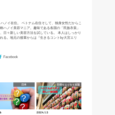
・ハノイ在住。 ベトナム在住そして、独身女性だからこ
自称ハノイ美容マニア。趣味である各国の「民族衣装」
、日々新しい美容方法を試している。 本人はしっかり
まれる。地元の後輩からは『
生きるコントby大宮エリ
Facebook
日本
目指せエッセイ出版
6
2024.1.5