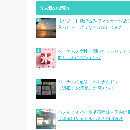
☆人気の投稿☆
【ハノイ】飛び込みでマッサージ店
入ったら、どうなるか試してみた
ベトナム人女性に聞いたプレゼント
欲しいものランキング
ベトナムの通貨、ベトナムドン
（VND）の簡単、計算方法！
ハノイノイバイ空港国際線⇔国内線
り継ぎ用シャトルバスの利用方法