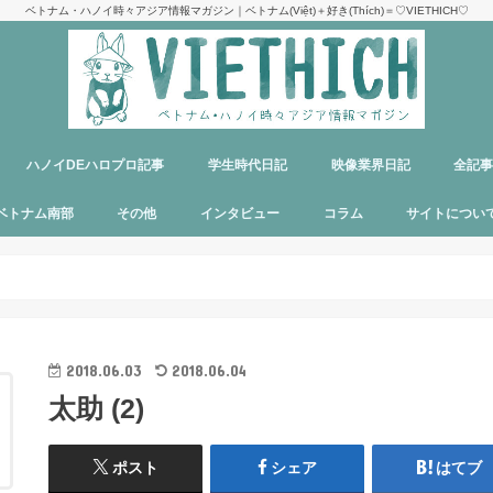
ベトナム・ハノイ時々アジア情報マガジン｜ベトナム(Việt)＋好き(Thích)＝♡VIETHICH♡
ハノイDEハロプロ記事
学生時代日記
映像業界日記
全記
け
ジ
ア
郊観光
ト
ベトナム料理
多国籍料理
ハンバーガー
カフェ
中華料理
日本食
ラーメン
デリバリーサービス
パブ／バー
ベトナム南部
その他
インタビュー
コラム
サイトについ
ニャチャン
ホーチミン
フーコック
日本
韓国
シンガポール
タイ
カンボジア
マレーシア
オーストラリア
イタリア
パリ
パラオ
目指せエッセイ出版
サイトマップ
運営者＆メン
お問い合わせ
料金表
PR記事制作依
プライバシー
メディア掲載
2018.06.03
2018.06.04
太助 (2)
ポスト
シェア
はてブ