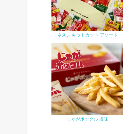
ネスレ キットカット アソート
じゃがポックル 塩味