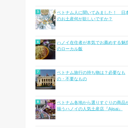
ベトナム人に聞いてみました！ 日
のお土産何が欲しいですか？
ハノイ在住者が本気でお薦めする魅
のローカル飯
ベトナム旅行の持ち物は？必要なも
の・不要なもの
ベトナム各地から選りすぐりの商品
揃うハノイの人気土産店『Ajisai』