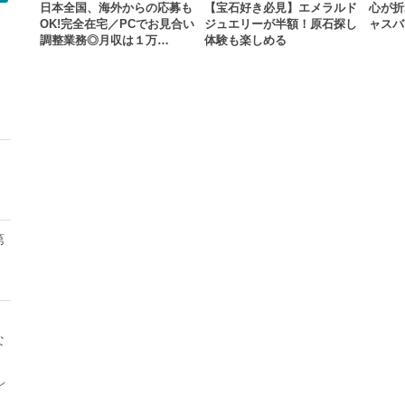
日本全国、海外からの応募も
【宝石好き必見】エメラルド
心が折
OK!完全在宅／PCでお見合い
ジュエリーが半額！原石探し
ャスバ
調整業務◎月収は１万…
体験も楽しめる
モ
第
な
レ