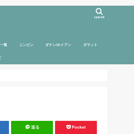
search
事一覧
ニンビン
ダナン/ホイアン
ダラット
て
バー紹介
頼について
ポリシー
送る
Pocket