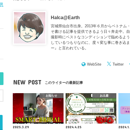
男
Halca@Earth
宮城県仙台市出身。2013年６月からベトナム
そ書ける記事を提供できるよう日々奔走中。
撮影時にベストなコンディションで臨めるよう
しているつもりなのに、度々変な事に巻き込
ー
』と言われている。
WebSite
Twitter
NEW POST
このライターの最新記事
お知らせ
お土産
2025.3.29
2024.4.25
2024.1.