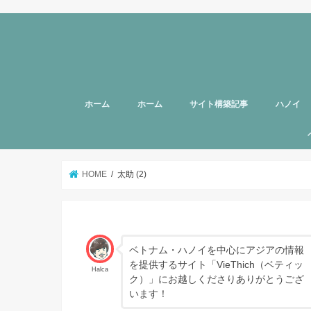
ホーム
ホーム
サイト構築記事
ハノイ
旅行者向
美容
グルメ
話題
スポット
お土産
マッサー
ヘルスケ
女性向け
子育て
HOTTAB
ハノイ近
アプリ
アンケー
支援
HOME
太助 (2)
ベトナム・ハノイを中心にアジアの情報
を提供するサイト「VieThich（ベティッ
Halca
ク）」にお越しくださりありがとうござ
います！