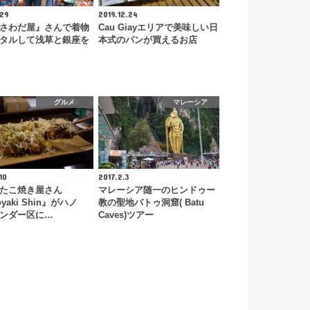
.29
2019.12.24
さわだ屋』さんで着物
Cau Giayエリアで美味しい日
タルして浅草と銀座を
本式のパンが買えるお店
グルメ
マレーシア
10
2017.2.3
たこ焼き屋さん
マレーシア随一のヒンドゥー
oyaki Shin』がハノ
教の聖地バトゥ洞窟( Batu
ンダー区に…
Caves)ツアー