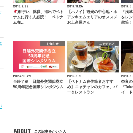
2018.9.22
2017.11.26
2017.5
旅行や、就職、進出でベト
【ハノイ】観光の中心地・ホ
『浅草
本
ナムに行く人必読！ ベトナ
アンキエムエリアのオススメ
をレン
ム在…
お土産屋さん
散策！
惑
お知らせ
ニャチャン
2023.10.29
2019.5.9
2017.5.
※終了※ 日越外交関係樹立
【ベトナム在住筆者おすす
奈良の
50周年記念国際シンポジウム
め】ニャチャンのカフェ、バ
『Tak
ー＆レストラン
イ・ド
が
ABOUT
この記事をかいた人