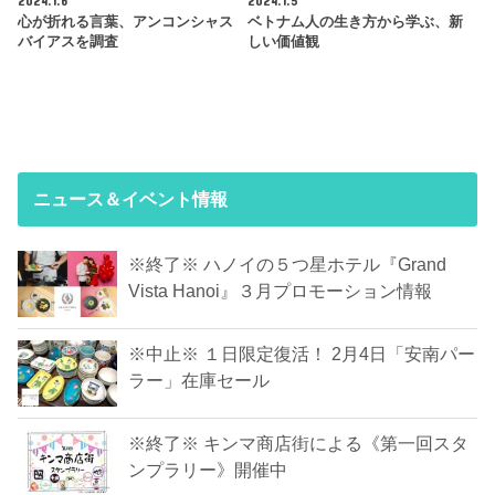
2024.1.6
2024.1.5
心が折れる言葉、アンコンシャス
ベトナム人の生き方から学ぶ、新
バイアスを調査
しい価値観
ニュース＆イベント情報
※終了※ ハノイの５つ星ホテル『Grand
Vista Hanoi』３月プロモーション情報
※中止※ １日限定復活！ 2月4日「安南パー
ラー」在庫セール
※終了※ キンマ商店街による《第一回スタ
ンプラリー》開催中