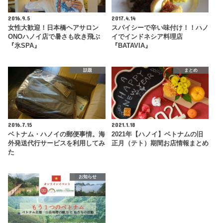
2016.9.5
2017.4.14
女性大歓迎！日本橋ヘアサロン
スパイシーで辛い味付け！！ハノ
ONOハノイ店で暑さも吹き飛ぶ
イでインドネシア料理店
『氷SPA』
『BATAVIA』
話題
まとめ
2016.7.15
2021.1.18
ベトナム・ハノイの郵便事情。海
2021年【ハノイ】ベトナムの旧
外発送代行サービスを利用してみ
正月（テト）期間お店情報まとめ
た
お知らせ