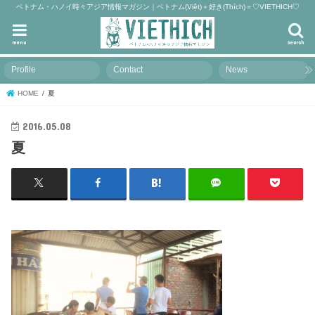
ベトナム・ハノイ時々アジア情報マガジン｜ベトナム(Việt)＋好き(Thích)＝♡VIETHICH♡
menu
search
Profile
Contact
News
HOME
夏
2016.05.08
夏