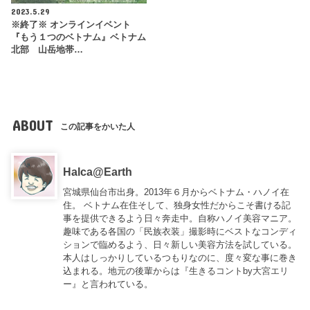
2023.5.29
※終了※ オンラインイベント
『もう１つのベトナム』ベトナム
北部 山岳地帯…
ABOUT
この記事をかいた人
Halca@Earth
宮城県仙台市出身。2013年６月からベトナム・ハノイ在
住。 ベトナム在住そして、独身女性だからこそ書ける記
事を提供できるよう日々奔走中。自称ハノイ美容マニア。
趣味である各国の「民族衣装」撮影時にベストなコンディ
ションで臨めるよう、日々新しい美容方法を試している。
本人はしっかりしているつもりなのに、度々変な事に巻き
込まれる。地元の後輩からは『
生きるコントby大宮エリ
ー
』と言われている。