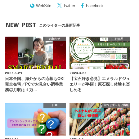
WebSite
Twitter
Facebook
NEW POST
このライターの最新記事
お知らせ
お土産
2025.3.29
2024.4.25
日本全国、海外からの応募もOK!
【宝石好き必見】エメラルドジュ
完全在宅／PCでお見合い調整業
エリーが半額！原石探し体験も楽
務◎月収は１万…
しめる
日本
目指せエッセイ出版