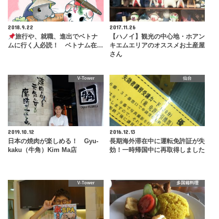
2018.9.22
2017.11.26
旅行や、就職、進出でベトナ
【ハノイ】観光の中心地・ホアン
ムに行く人必読！ ベトナム在…
キエムエリアのオススメお土産屋
さん
V-Tower
仙台
2019.10.12
2016.12.13
日本の焼肉が楽しめる！ Gyu-
長期海外滞在中に運転免許証が失
kaku（牛角）Kim Ma店
効！一時帰国中に再取得しました
V-Tower
多国籍料理