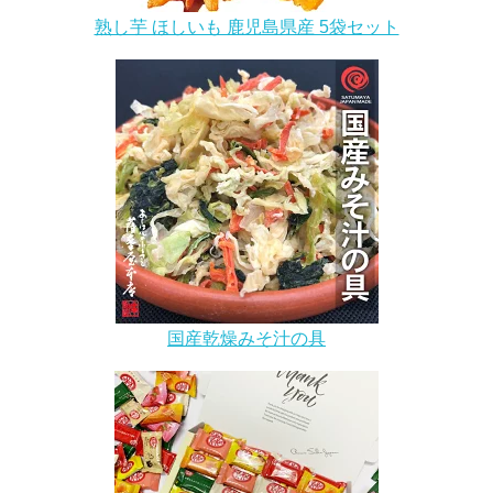
熟し芋 ほしいも 鹿児島県産 5袋セット
国産乾燥みそ汁の具