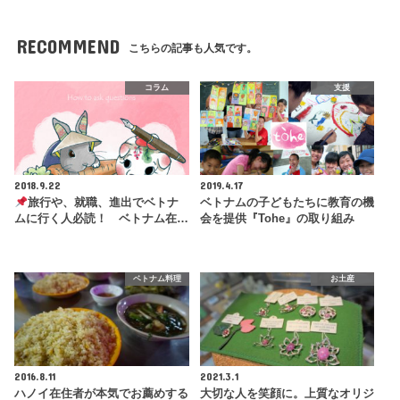
RECOMMEND
こちらの記事も人気です。
コラム
支援
2018.9.22
2019.4.17
旅行や、就職、進出でベトナ
ベトナムの子どもたちに教育の機
ムに行く人必読！ ベトナム在…
会を提供『Tohe』の取り組み
ベトナム料理
お土産
2016.8.11
2021.3.1
ハノイ在住者が本気でお薦めする
大切な人を笑顔に。上質なオリジ