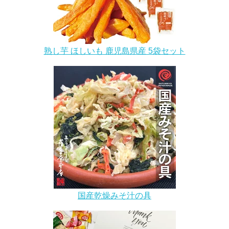
熟し芋 ほしいも 鹿児島県産 5袋セット
国産乾燥みそ汁の具