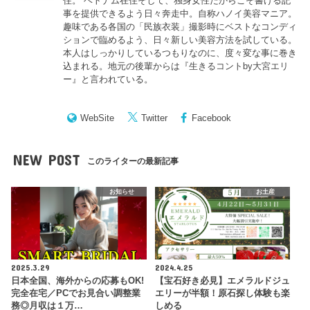
住。 ベトナム在住そして、独身女性だからこそ書ける記
事を提供できるよう日々奔走中。自称ハノイ美容マニア。
趣味である各国の「民族衣装」撮影時にベストなコンディ
ションで臨めるよう、日々新しい美容方法を試している。
本人はしっかりしているつもりなのに、度々変な事に巻き
込まれる。地元の後輩からは『
生きるコントby大宮エリ
ー
』と言われている。
WebSite
Twitter
Facebook
NEW POST
このライターの最新記事
お知らせ
お土産
2025.3.29
2024.4.25
日本全国、海外からの応募もOK!
【宝石好き必見】エメラルドジュ
完全在宅／PCでお見合い調整業
エリーが半額！原石探し体験も楽
務◎月収は１万…
しめる