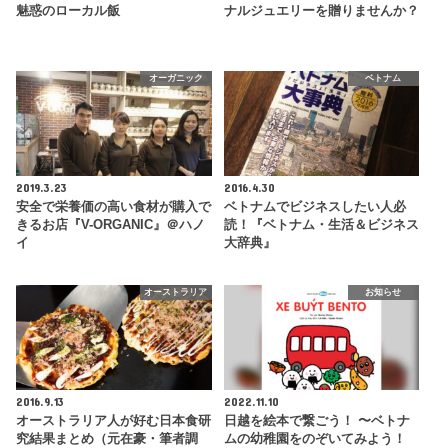
魅惑のローカル飯
ナルジュエリーを贈りませんか？
オーガニック
ベトナム
2019.3.23
2016.4.30
安全で栄養価の高い食材が購入で
ベトナムでビジネスしたい人必
きるお店『V-ORGANIC』＠ハノ
読！『ベトナム・生活＆ビジネス
イ
大辞典』
オーストラリア
お知らせ
2016.9.13
2022.11.10
オーストラリア人が好む日本食研
日越を絵本で繋ごう！ 〜ベトナ
究結果まとめ（元在豪・筆者調
ムの幼稚園をのぞいてみよう！