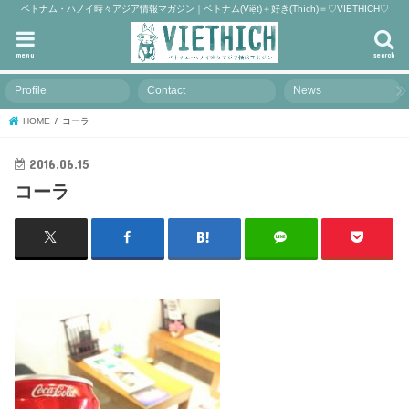
ベトナム・ハノイ時々アジア情報マガジン｜ベトナム(Việt)＋好き(Thích)＝♡VIETHICH♡
menu
search
Profile
Contact
News
HOME
コーラ
2016.06.15
コーラ