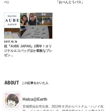
べ）
「おべんとうバス」
美容
2017.10.16
祝『AUBE JAPAN』2周年！オリ
ジナルエコバッグほか素敵なプレ
ゼン…
ABOUT
この記事をかいた人
Halca@Earth
宮城県仙台市出身。2013年６月からベトナム・ハノイ在