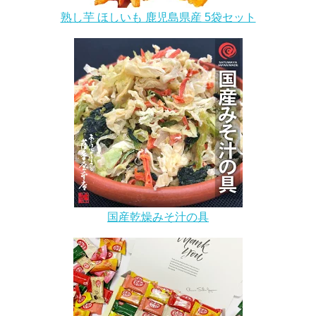
熟し芋 ほしいも 鹿児島県産 5袋セット
国産乾燥みそ汁の具