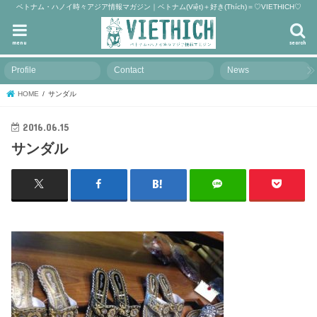
ベトナム・ハノイ時々アジア情報マガジン｜ベトナム(Việt)＋好き(Thích)＝♡VIETHICH♡
menu
search
Profile
Contact
News
HOME
サンダル
2016.06.15
サンダル