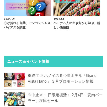
2024.1.6
2024.1.5
心が折れる言葉、アンコンシャス
ベトナム人の生き方から学ぶ、新
バイアスを調査
しい価値観
ニュース＆イベント情報
※終了※ ハノイの５つ星ホテル『Grand
Vista Hanoi』３月プロモーション情報
※中止※ １日限定復活！ 2月4日「安南パー
ラー」在庫セール