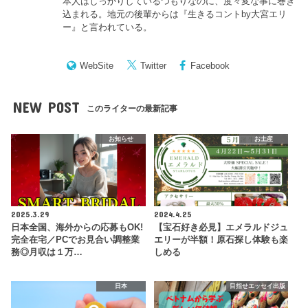
本人はしっかりしているつもりなのに、度々変な事に巻き
込まれる。地元の後輩からは『
生きるコントby大宮エリ
ー
』と言われている。
WebSite
Twitter
Facebook
NEW POST
このライターの最新記事
お知らせ
お土産
2025.3.29
2024.4.25
日本全国、海外からの応募もOK!
【宝石好き必見】エメラルドジュ
完全在宅／PCでお見合い調整業
エリーが半額！原石探し体験も楽
務◎月収は１万…
しめる
日本
目指せエッセイ出版