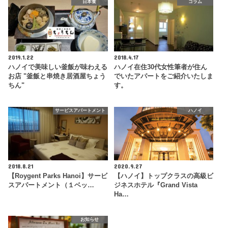
日本食
コラム
2019.1.22
2018.4.17
ハノイで美味しい釜飯が味わえる
ハノイ在住30代女性筆者が住ん
お店 "釜飯と串焼き居酒屋ちょう
でいたアパートをご紹介いたしま
ちん"
す。
サービスアパートメント
ハノイ
2018.8.21
2020.9.27
【Roygent Parks Hanoi】サービ
【ハノイ】トップクラスの高級ビ
スアパートメント（１ベッ…
ジネスホテル『Grand Vista
Ha…
お知らせ