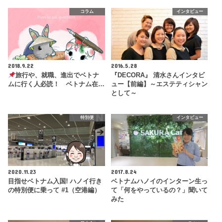
コラム
インタビュー
2018.9.22
2016.5.28
旅行や、就職、進出でベトナ
『DECORA』 清水さんインタビ
ムに行く人必読！ ベトナム在…
ュー【前編】～エステティシャン
として～
特別便
インタビュー
2020.11.23
2017.8.24
目指せベトナム入国! ハノイ行き
ベトナムハノイのインターン生っ
の特別便に乗って #1（空港編）
て「何をやっているの？」聞いて
みた