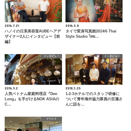
2016.7.21
2016.5.8
ハノイの日系美容室AUBEヘアデ
タイで変身写真館2014/6 Thai
ザイナー2人にインタビュー【前
Style Studio ไทย…
編】
インタビュー
インタビュー
2016.9.2
2018.3.25
人気ベトナム家庭料理店『Den
1-2-3ホテルでのスタッフ研修に
Long』を手がけるNOK ASIAの
ついて青年海外協力隊員の百瀬さ
C…
んに話を…
イベント