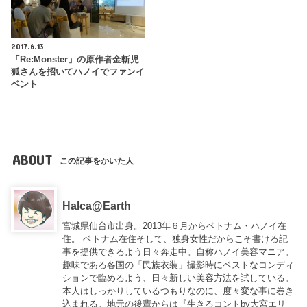
2017.6.13
「Re:Monster」の原作者金斬児
狐さんを招いてハノイでファンイ
ベント
ABOUT
この記事をかいた人
Halca@Earth
宮城県仙台市出身。2013年６月からベトナム・ハノイ在
住。 ベトナム在住そして、独身女性だからこそ書ける記
事を提供できるよう日々奔走中。自称ハノイ美容マニア。
趣味である各国の「民族衣装」撮影時にベストなコンディ
ションで臨めるよう、日々新しい美容方法を試している。
本人はしっかりしているつもりなのに、度々変な事に巻き
込まれる。地元の後輩からは『
生きるコントby大宮エリ