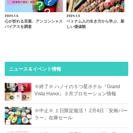
2024.1.6
2024.1.5
心が折れる言葉、アンコンシャス
ベトナム人の生き方から学ぶ、新
バイアスを調査
しい価値観
ニュース＆イベント情報
※終了※ ハノイの５つ星ホテル『Grand
Vista Hanoi』３月プロモーション情報
※中止※ １日限定復活！ 2月4日「安南パー
ラー」在庫セール