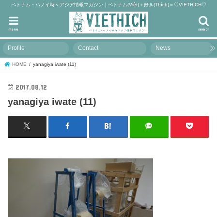
ベトナム・ハノイ時々アジア情報マガジン｜ベトナム(Việt)＋好き(Thích)＝♡VIETHICH♡
menu
search
Profile
Contact
News
HOME
yanagiya iwate (11)
2017.08.12
yanagiya iwate (11)