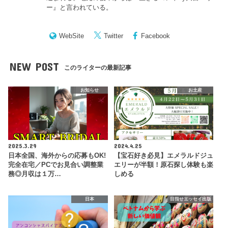
ー
』と言われている。
WebSite
Twitter
Facebook
NEW POST
このライターの最新記事
お知らせ
お土産
2025.3.29
2024.4.25
日本全国、海外からの応募もOK!
【宝石好き必見】エメラルドジュ
完全在宅／PCでお見合い調整業
エリーが半額！原石探し体験も楽
務◎月収は１万…
しめる
日本
目指せエッセイ出版