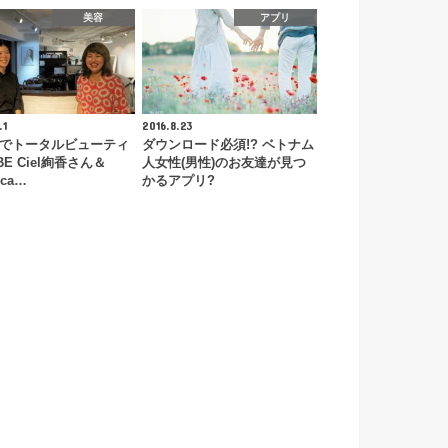
美容
アプリ
.1
2016.8.23
でトータルビューティ
ダウンロード必須!? ベトナム
BE Ciel絢香さん＆
人女性(男性)のお友達が見つ
 ca…
かるアプリ?