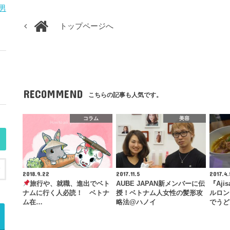
男
トップページへ
RECOMMEND
こちらの記事も人気です。
コラム
美容
2018.9.22
2017.11.5
2017.4.
旅行や、就職、進出でベト
AUBE JAPAN新メンバーに伝
『Aji
ナムに行く人必読！ ベトナ
授！ベトナム人女性の髪形攻
ルロン
ム在…
略法@ハノイ
でうど