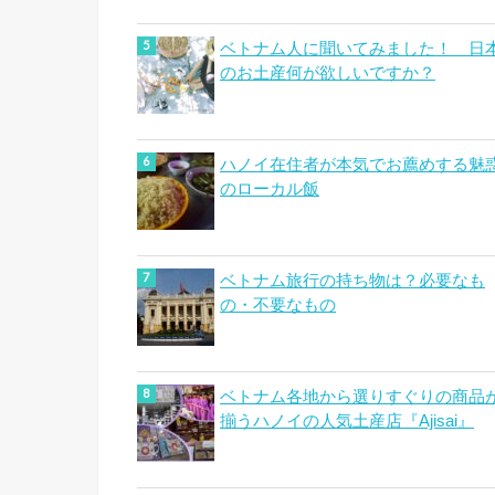
ベトナム人に聞いてみました！ 日
のお土産何が欲しいですか？
ハノイ在住者が本気でお薦めする魅
のローカル飯
ベトナム旅行の持ち物は？必要なも
の・不要なもの
ベトナム各地から選りすぐりの商品
揃うハノイの人気土産店『Ajisai』