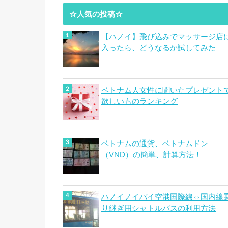
☆人気の投稿☆
【ハノイ】飛び込みでマッサージ店
入ったら、どうなるか試してみた
ベトナム人女性に聞いたプレゼント
欲しいものランキング
ベトナムの通貨、ベトナムドン
（VND）の簡単、計算方法！
ハノイノイバイ空港国際線⇔国内線
り継ぎ用シャトルバスの利用方法