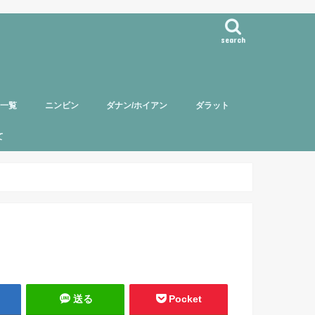
search
事一覧
ニンビン
ダナン/ホイアン
ダラット
て
バー紹介
頼について
ポリシー
送る
Pocket