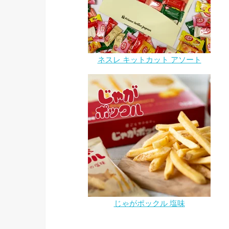
ネスレ キットカット アソート
じゃがポックル 塩味