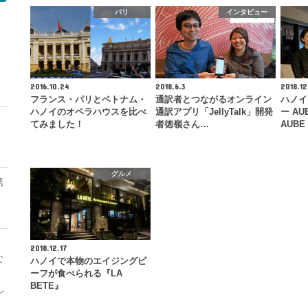
パリ
インタビュー
モ
2016.10.24
2018.6.3
2018.12
フランス・パリとベトナム・
通訳者とつながるオンライン
ハノイ
ハノイのオペラハウスを比べ
通訳アプリ「JellyTalk」開発
ー AU
てみました！
者徳嶺さん…
AUBE
グルメ
第
2018.12.17
な
ハノイで本物のエイジングビ
ーフが食べられる『LA
BETE』
レ