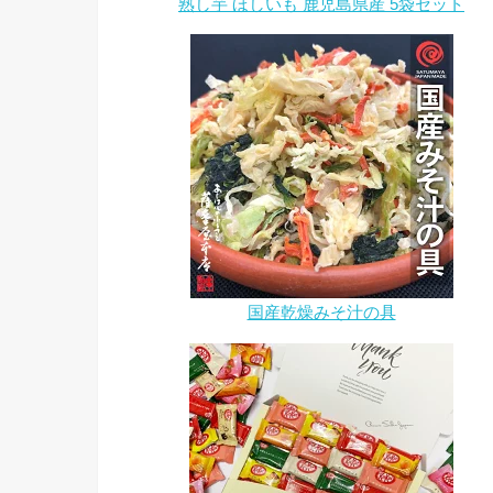
熟し芋 ほしいも 鹿児島県産 5袋セット
国産乾燥みそ汁の具