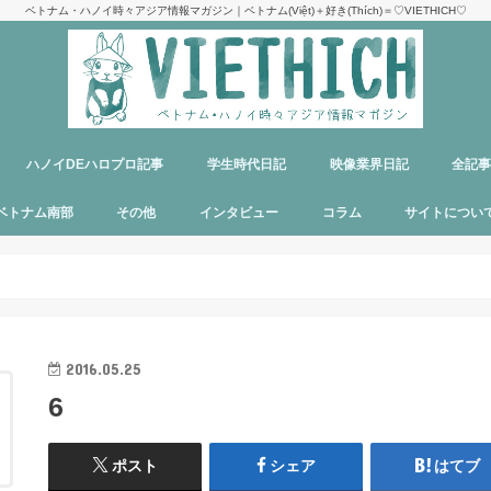
ベトナム・ハノイ時々アジア情報マガジン｜ベトナム(Việt)＋好き(Thích)＝♡VIETHICH♡
ハノイDEハロプロ記事
学生時代日記
映像業界日記
全記
け
ジ
ア
郊観光
ト
ベトナム料理
多国籍料理
ハンバーガー
カフェ
中華料理
日本食
ラーメン
デリバリーサービス
パブ／バー
ベトナム南部
その他
インタビュー
コラム
サイトについ
ニャチャン
ホーチミン
フーコック
日本
韓国
シンガポール
タイ
カンボジア
マレーシア
オーストラリア
イタリア
パリ
パラオ
目指せエッセイ出版
サイトマップ
運営者＆メン
お問い合わせ
料金表
PR記事制作依
プライバシー
メディア掲載
2016.05.25
6
ポスト
シェア
はてブ