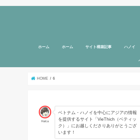
ホーム
ホーム
サイト構築記事
ハノイ
旅行者向
美容
グルメ
話題
スポット
お土産
マッサー
ヘルスケ
女性向け
子育て
HOTTAB
ハノイ近
アプリ
アンケー
支援
HOME
6
ベトナム・ハノイを中心にアジアの情報
を提供するサイト「VieThich（ベティッ
Halca
ク）」にお越しくださりありがとうござ
います！