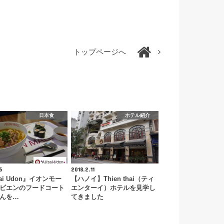
トップページへ
日本食
ホテル紹介
5
2018.2.11
sai Udon』イオンモー
【ハノイ】Thien thai（ティ
ビエンのフードコート
エンターイ）ホテルを見学し
んを…
てきました