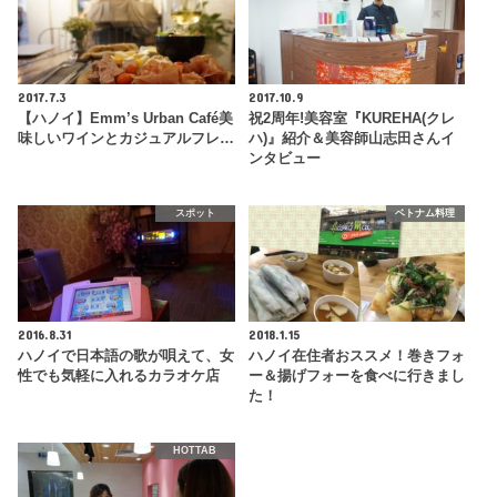
2017.7.3
2017.10.9
【ハノイ】Emm’s Urban Café美
祝2周年!美容室『KUREHA(クレ
味しいワインとカジュアルフレ…
ハ)』紹介＆美容師山志田さんイ
ンタビュー
スポット
ベトナム料理
2016.8.31
2018.1.15
ハノイで日本語の歌が唄えて、女
ハノイ在住者おススメ！巻きフォ
性でも気軽に入れるカラオケ店
ー＆揚げフォーを食べに行きまし
た！
HOTTAB