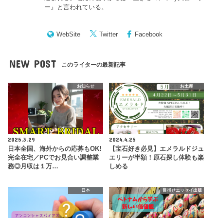
ー
』と言われている。
WebSite
Twitter
Facebook
NEW POST
このライターの最新記事
お知らせ
お土産
2025.3.29
2024.4.25
日本全国、海外からの応募もOK!
【宝石好き必見】エメラルドジュ
完全在宅／PCでお見合い調整業
エリーが半額！原石探し体験も楽
務◎月収は１万…
しめる
日本
目指せエッセイ出版