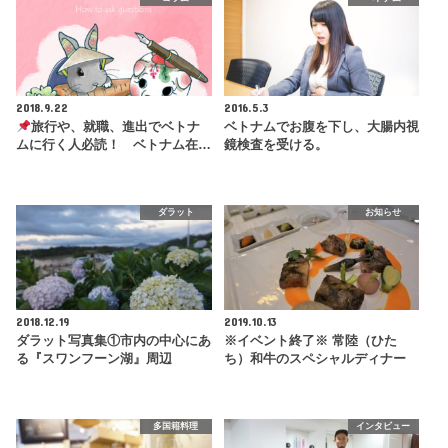
2018.9.22
2016.5.3
旅行や、就職、進出でベトナ
ベトナムでお腹を下し、大腸内視
ムに行く人必読！ ベトナム在…
鏡検査を受ける。
ダラット
お知らせ
2018.12.19
2019.10.13
ダラット写真集①市内の中心にあ
※イベント終了※ 常陸（ひた
る『スワンフーン湖』周辺
ち）和牛のスペシャルディナー
多国籍料理
インタビュー