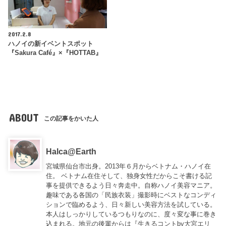
2017.2.8
ハノイの新イベントスポット
『Sakura Café』×『HOTTAB』
ABOUT
この記事をかいた人
Halca@Earth
宮城県仙台市出身。2013年６月からベトナム・ハノイ在
住。 ベトナム在住そして、独身女性だからこそ書ける記
事を提供できるよう日々奔走中。自称ハノイ美容マニア。
趣味である各国の「民族衣装」撮影時にベストなコンディ
ションで臨めるよう、日々新しい美容方法を試している。
本人はしっかりしているつもりなのに、度々変な事に巻き
込まれる。地元の後輩からは『
生きるコントby大宮エリ