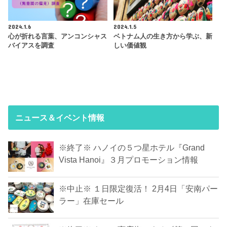
2024.1.6
2024.1.5
心が折れる言葉、アンコンシャス
ベトナム人の生き方から学ぶ、新
バイアスを調査
しい価値観
ニュース＆イベント情報
※終了※ ハノイの５つ星ホテル『Grand
Vista Hanoi』３月プロモーション情報
※中止※ １日限定復活！ 2月4日「安南パー
ラー」在庫セール