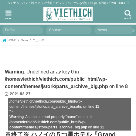
ベトナム・ハノイ時々アジア情報マガジン｜ベトナム(Việt)＋好き(Thích)＝♡VIETHICH♡
menu
search
Profile
Contact
News
HOME
News
ニュース
Warning
: Undefined array key 0 in
/home/viethich/viethich.com/public_html/wp-
content/themes/jstork/parts_archive_big.php
on line
8
2021.02.27
/home/viethich/viethich.com/public_html/wp-
content/themes/jstork/parts_archive_big.php on line
11
">
Warning
: Attempt to read property "name" on null in
/home/viethich/viethich.com/public_html/wp-
content/themes/jstork/parts_archive_big.php
on line
11
※終了※ ハノイの５つ星ホテル『Grand