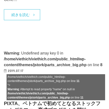
続きを読む
Warning
: Undefined array key 0 in
/home/viethich/viethich.com/public_html/wp-
content/themes/jstork/parts_archive_big.php
on line
8
2019.07.17
/home/viethich/viethich.com/public_html/wp-
content/themes/jstork/parts_archive_big.php on line
11
">
Warning
: Attempt to read property "name" on null in
/home/viethich/viethich.com/public_html/wp-
content/themes/jstork/parts_archive_big.php
on line
11
PIXTA、ベトナムで初めてとなるストックフ