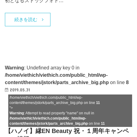
初となるストックフォト…
続きを読む
Warning
: Undefined array key 0 in
/home/viethich/viethich.com/public_html/wp-
content/themes/jstork/parts_archive_big.php
on line
8
2019.05.31
/home/viethich/viethich.com/public_html/wp-
content/themes/jstork/parts_archive_big.php on line
11
">
Warning
: Attempt to read property "name" on null in
/home/viethich/viethich.com/public_html/wp-
content/themes/jstork/parts_archive_big.php
on line
11
【ハノイ】縁EN Beauty 祝・１周年キャンペ