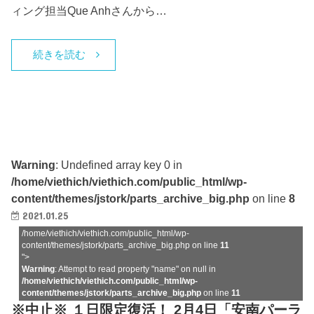
ィング担当Que Anhさんから…
続きを読む
Warning
: Undefined array key 0 in
/home/viethich/viethich.com/public_html/wp-
content/themes/jstork/parts_archive_big.php
on line
8
2021.01.25
/home/viethich/viethich.com/public_html/wp-
content/themes/jstork/parts_archive_big.php on line
11
">
Warning
: Attempt to read property "name" on null in
/home/viethich/viethich.com/public_html/wp-
content/themes/jstork/parts_archive_big.php
on line
11
※中止※ １日限定復活！ 2月4日「安南パーラ