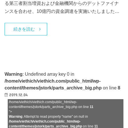
る第三者割当増資および金融機関からのデットファイナ
ンスを合わせ、10億円の資金調達を実施いたしました…
続きを読む
Warning
: Undefined array key 0 in
/home/viethich/viethich.com/public_html/wp-
content/themes/jstork/parts_archive_big.php
on line
8
2019.12.04
/home/viethich/viethich.com/public_html/wp-
content/themes/jstork/parts_archive_big.php on line
11
">
Warning
: Attempt to read property "name" on null in
/home/viethich/viethich.com/public_html/wp-
content/themes/jstork/parts_archive_big.php
on line
11