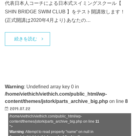
代表日本人コーチによる日本式スイミングスクール【
SHIN BRIDGE SWIM CLUB 】をテスト開講致します！
(正式開講は2020年4月より) あなたの…
続きを読む
Warning
: Undefined array key 0 in
/home/viethich/viethich.com/public_html/wp-
content/themes/jstork/parts_archive_big.php
on line
8
2019.07.22
/home/viethich/viethich.com/public_html/wp-
content/themes/jstork/parts_archive_big.php on line
11
">
Warning
: Attempt to read property "name" on null in