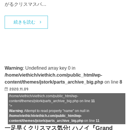
がるクリスマスパ…
続きを読む
Warning
: Undefined array key 0 in
/home/viethich/viethich.com/public_html/wp-
content/themes/jstork/parts_archive_big.php
on line
8
2020.11.09
/home/viethich/viethich.com/public_html/wp-
content/themes/jstork/parts_archive_big.php on line
11
">
Warning
: Attempt to read property "name" on null in
/home/viethich/viethich.com/public_html/wp-
content/themes/jstork/parts_archive_big.php
on line
11
一足早くクリスマス気分! ハノイ『Grand