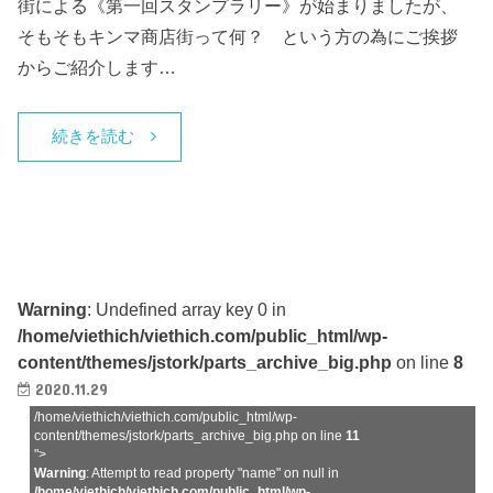
街による《第一回スタンプラリー》が始まりましたが、
そもそもキンマ商店街って何？ という方の為にご挨拶
からご紹介します…
続きを読む
Warning
: Undefined array key 0 in
/home/viethich/viethich.com/public_html/wp-
content/themes/jstork/parts_archive_big.php
on line
8
2020.11.29
/home/viethich/viethich.com/public_html/wp-
content/themes/jstork/parts_archive_big.php on line
11
">
Warning
: Attempt to read property "name" on null in
/home/viethich/viethich.com/public_html/wp-