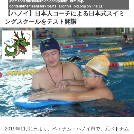
/home/viethich/viethich.com/public_html/wp-
content/themes/jstork/parts_archive_big.php
on line
11
【ハノイ】日本人コーチによる日本式スイミ
ングスクールをテスト開講
2019年11月1日より、ベトナム・ハノイ市で、元ベトナム