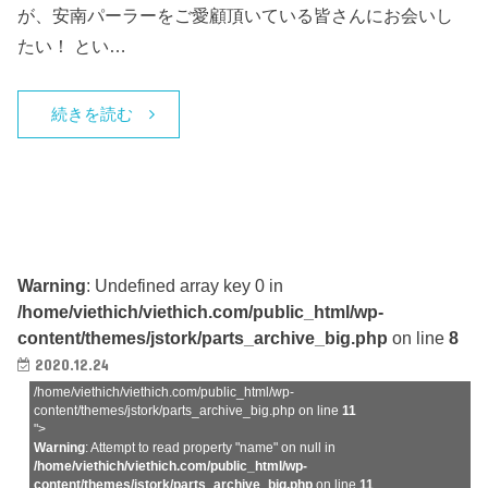
が、安南パーラーをご愛顧頂いている皆さんにお会いし
たい！ とい…
続きを読む
Warning
: Undefined array key 0 in
/home/viethich/viethich.com/public_html/wp-
content/themes/jstork/parts_archive_big.php
on line
8
2020.12.24
/home/viethich/viethich.com/public_html/wp-
content/themes/jstork/parts_archive_big.php on line
11
">
Warning
: Attempt to read property "name" on null in
/home/viethich/viethich.com/public_html/wp-
content/themes/jstork/parts_archive_big.php
on line
11