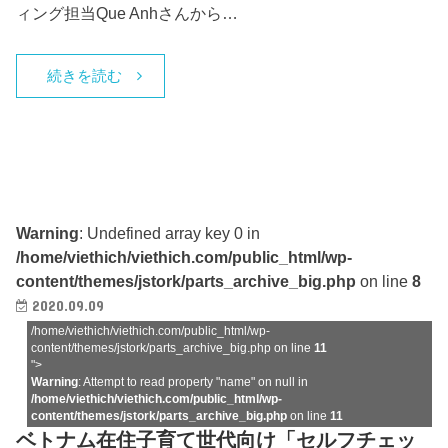
ィング担当Que Anhさんから…
続きを読む
Warning
: Undefined array key 0 in
/home/viethich/viethich.com/public_html/wp-
content/themes/jstork/parts_archive_big.php
on line
8
2020.09.09
/home/viethich/viethich.com/public_html/wp-
content/themes/jstork/parts_archive_big.php on line
11
">
Warning
: Attempt to read property "name" on null in
/home/viethich/viethich.com/public_html/wp-
content/themes/jstork/parts_archive_big.php
on line
11
ベトナム在住子育て世代向け「セルフチェッ