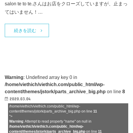
salon te to te.さんはお店をクローズしていますが、止まっ
てはいません！…
続きを読む
Warning
: Undefined array key 0 in
/home/viethich/viethich.com/public_html/wp-
content/themes/jstork/parts_archive_big.php
on line
8
2020.03.04
/home/viethich/viethich.com/public_html/wp-
content/themes/jstork/parts_archive_big.php on line
11
">
Warning
: Attempt to read property "name" on null in
/home/viethich/viethich.com/public_html/wp-
content/themes/jstork/parts_archive_big.php
on line
11