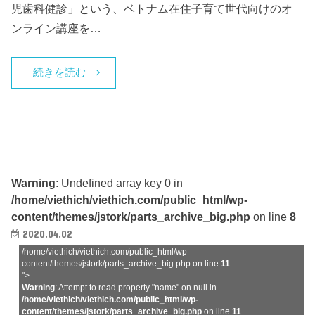
児歯科健診」という、ベトナム在住子育て世代向けのオ
ンライン講座を…
続きを読む
Warning
: Undefined array key 0 in
/home/viethich/viethich.com/public_html/wp-
content/themes/jstork/parts_archive_big.php
on line
8
2020.04.02
/home/viethich/viethich.com/public_html/wp-
content/themes/jstork/parts_archive_big.php on line
11
">
Warning
: Attempt to read property "name" on null in
/home/viethich/viethich.com/public_html/wp-
content/themes/jstork/parts_archive_big.php
on line
11