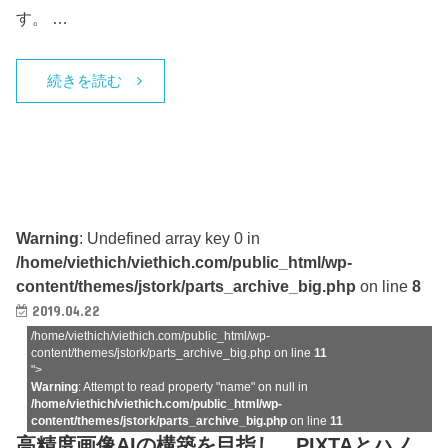
す。 …
続きを読む
Warning
: Undefined array key 0 in
/home/viethich/viethich.com/public_html/wp-
content/themes/jstork/parts_archive_big.php
on line
8
2019.04.22
/home/viethich/viethich.com/public_html/wp-
content/themes/jstork/parts_archive_big.php on line
11
">
Warning
: Attempt to read property "name" on null in
/home/viethich/viethich.com/public_html/wp-
content/themes/jstork/parts_archive_big.php
on line
11
高精度画像AIの構築を目指し、PIXTAとハノ