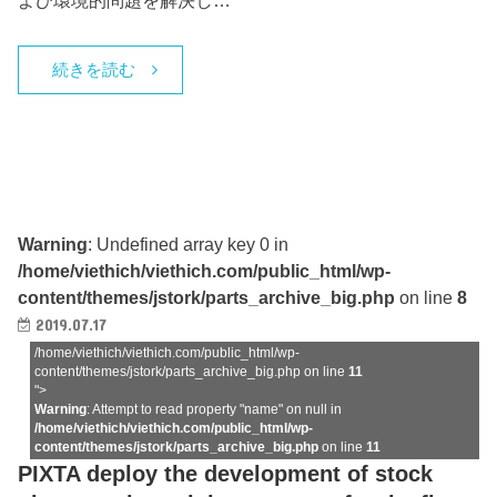
よび環境的問題を解決し…
続きを読む
Warning
: Undefined array key 0 in
/home/viethich/viethich.com/public_html/wp-
content/themes/jstork/parts_archive_big.php
on line
8
2019.07.17
/home/viethich/viethich.com/public_html/wp-
content/themes/jstork/parts_archive_big.php on line
11
">
Warning
: Attempt to read property "name" on null in
/home/viethich/viethich.com/public_html/wp-
content/themes/jstork/parts_archive_big.php
on line
11
PIXTA deploy the development of stock