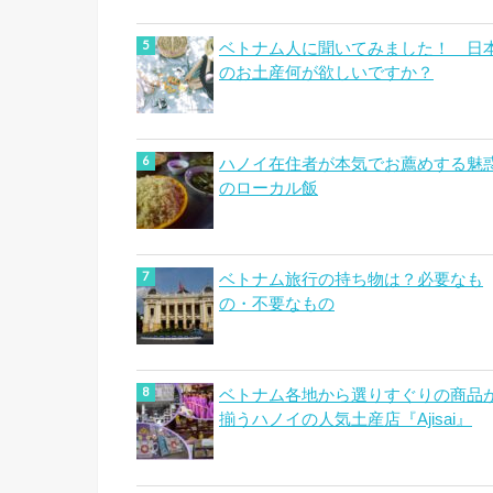
ベトナム人に聞いてみました！ 日
のお土産何が欲しいですか？
ハノイ在住者が本気でお薦めする魅
のローカル飯
ベトナム旅行の持ち物は？必要なも
の・不要なもの
ベトナム各地から選りすぐりの商品
揃うハノイの人気土産店『Ajisai』