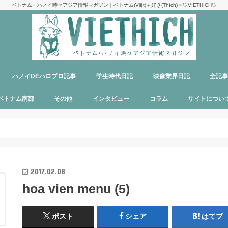
ベトナム・ハノイ時々アジア情報マガジン｜ベトナム(Việt)＋好き(Thích)＝♡VIETHICH♡
ハノイDEハロプロ記事
学生時代日記
映像業界日記
全記
け
ジ
ア
郊観光
ト
ベトナム料理
多国籍料理
ハンバーガー
カフェ
中華料理
日本食
ラーメン
デリバリーサービス
パブ／バー
ベトナム南部
その他
インタビュー
コラム
サイトについ
ニャチャン
ホーチミン
フーコック
日本
韓国
シンガポール
タイ
カンボジア
マレーシア
オーストラリア
イタリア
パリ
パラオ
目指せエッセイ出版
サイトマップ
運営者＆メン
お問い合わせ
料金表
PR記事制作依
プライバシー
メディア掲載
2017.02.08
hoa vien menu (5)
ポスト
シェア
はてブ