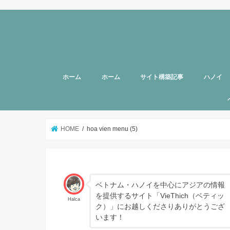
ホーム
ホーム
サイト構築記事
ハノイ
旅行者向
美容
グルメ
話題
スポット
お土産
マッサー
ヘルスケ
女性向け
子育て
HOTTAB
ハノイ近
アプリ
アンケー
支援
HOME
hoa vien menu (5)
ベトナム・ハノイを中心にアジアの情報
を提供するサイト「VieThich（ベティッ
Halca
ク）」にお越しくださりありがとうござ
います！