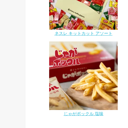
ネスレ キットカット アソート
じゃがポックル 塩味