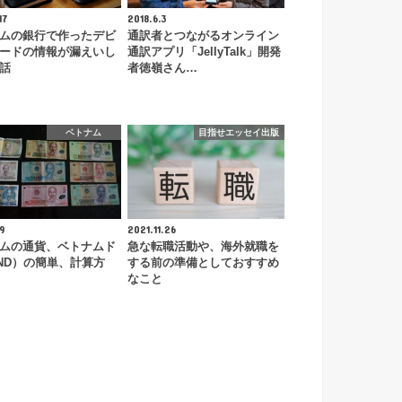
17
2018.6.3
ムの銀行で作ったデビ
通訳者とつながるオンライン
ードの情報が漏えいし
通訳アプリ「JellyTalk」開発
話
者徳嶺さん…
ベトナム
目指せエッセイ出版
9
2021.11.26
ムの通貨、ベトナムド
急な転職活動や、海外就職を
ND）の簡単、計算方
する前の準備としておすすめ
なこと