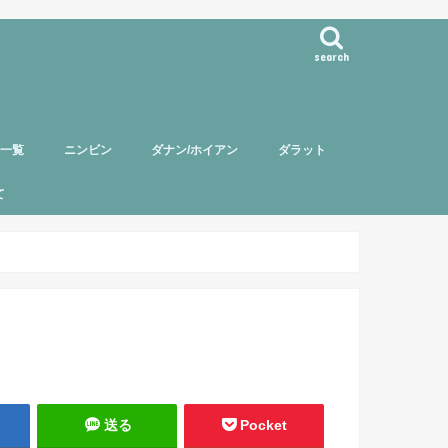
search
事一覧
ニンビン
ダナン/ホイアン
ダラット
て
バー紹介
頼について
ポリシー
送る
Pocket