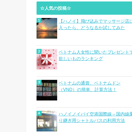
☆人気の投稿☆
【ハノイ】飛び込みでマッサージ店
入ったら、どうなるか試してみた
ベトナム人女性に聞いたプレゼント
欲しいものランキング
ベトナムの通貨、ベトナムドン
（VND）の簡単、計算方法！
ハノイノイバイ空港国際線⇔国内線
り継ぎ用シャトルバスの利用方法