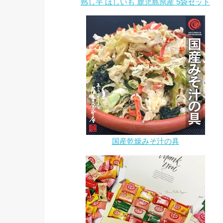
熟し芋 ほしいも 鹿児島県産 5袋セット
国産乾燥みそ汁の具