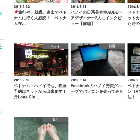
2018.9.22
2016.7.21
2016.8.
旅行や、就職、進出でベト
ハノイの日系美容室AUBEヘ
ベトナ
本
ナムに行く人必読！ ベトナ
アデザイナー2人にインタビ
ットカ
ム在…
ュー【前編】
た時の
惑
ハノイ
話題
2016.2.15
2016.5.14
2016.5.
ベトナム・ハノイでも、映画
Facebookのハノイ売買グル
ベトナ
予約はネットから出来ます！
ープでパソコンを売ってみた
ン（V
@Lotte Cin…
法！
が
石川