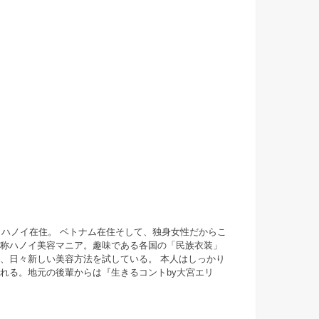
・ハノイ在住。 ベトナム在住そして、独身女性だからこ
自称ハノイ美容マニア。趣味である各国の「民族衣装」
、日々新しい美容方法を試している。 本人はしっかり
まれる。地元の後輩からは『
生きるコントby大宮エリ