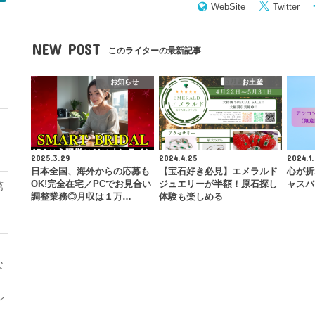
WebSite
Twitter
NEW POST
このライターの最新記事
モ
お知らせ
お土産
2025.3.29
2024.4.25
2024.1.
日本全国、海外からの応募も
【宝石好き必見】エメラルド
心が折
OK!完全在宅／PCでお見合い
ジュエリーが半額！原石探し
ャスバ
第
調整業務◎月収は１万…
体験も楽しめる
な
レ