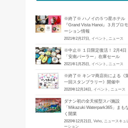
※終了※ ハノイの５つ星ホテル
『Grand Vista Hanoi』３月プロ
ーション情報
2021年2月27日,
イベント
,
ニュース
※中止※ １日限定復活！ 2月4日
「安南パーラー」在庫セール
2021年1月25日,
イベント
,
ニュース
※終了※ キンマ商店街による《
一回スタンプラリー》開催中
2020年12月24日,
イベント
,
ニュース
ダナン初の全天候型スパ施設
「Mikazuki Waterpark365」まも
く開業
2020年12月21日,
Veho
,
ニュースキュ
ーション