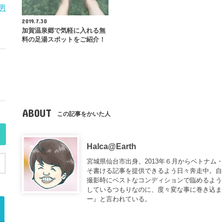
男
2019.7.30
加賀温泉郷で気軽に入れる無
料の足湯スポットをご紹介！
ABOUT
この記事をかいた人
Halca@Earth
宮城県仙台市出身。2013年６月からベトナム
そ書ける記事を提供できるよう日々奔走中。
撮影時にベストなコンディションで臨めるよう
しているつもりなのに、度々変な事に巻き込
ー
』と言われている。