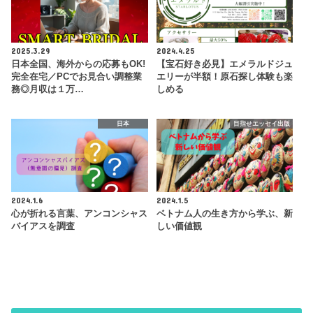
2025.3.29
2024.4.25
日本全国、海外からの応募もOK!
【宝石好き必見】エメラルドジュ
完全在宅／PCでお見合い調整業
エリーが半額！原石探し体験も楽
務◎月収は１万…
しめる
日本
目指せエッセイ出版
2024.1.6
2024.1.5
心が折れる言葉、アンコンシャス
ベトナム人の生き方から学ぶ、新
バイアスを調査
しい価値観