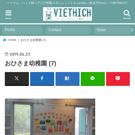
ベトナム・ハノイ時々アジア情報マガジン｜ベトナム(Việt)＋好き(Thích)＝♡VIETHICH♡
menu
search
Profile
Contact
News
HOME
おひさま幼稚園 (7)
2019.06.23
おひさま幼稚園 (7)