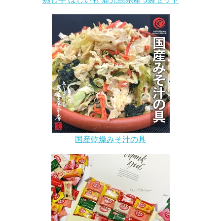
国産乾燥みそ汁の具