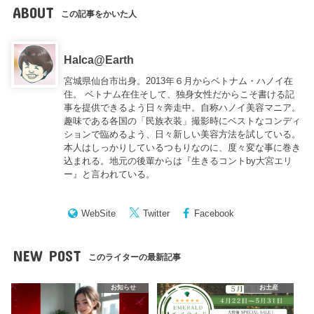
ABOUT
この記事をかいた人
Halca@Earth
宮城県仙台市出身。2013年６月からベトナム・ハノイ在
住。 ベトナム在住そして、独身女性だからこそ書ける記
事を提供できるよう日々奔走中。自称ハノイ美容マニア。
趣味である各国の「民族衣装」撮影時にベストなコンディ
ションで臨めるよう、日々新しい美容方法を試している。
本人はしっかりしているつもりなのに、度々変な事に巻き
込まれる。地元の後輩からは『
生きるコントby大宮エリ
ー
』と言われている。
WebSite
Twitter
Facebook
NEW POST
このライターの最新記事
お知らせ
お土産