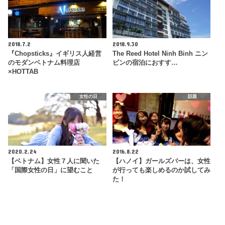
2018.7.2
2018.9.30
『Chopsticks』イギリス人経営
The Reed Hotel Ninh Binh ニン
のモダンベトナム料理店
ビンの宿泊におすす…
×HOTTAB
女性の日
話題
2020.2.24
2016.8.22
【ベトナム】女性７人に聞いた
【ハノイ】ガールズバーは、女性
「国際女性の日」に望むこと
が行っても楽しめるのか試してみ
た！