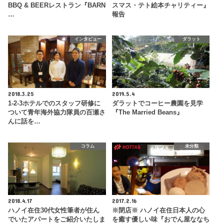
BBQ & BEERレストラン『BARN
スマス・テト絵本チャリティー』
…
報告
インタビュー
ダラット
2018.3.25
2019.5.4
1-2-3ホテルでのスタッフ研修に
ダラットでコーヒー農園を見学
ついて青年海外協力隊員の百瀬さ
『The Married Beans』
んに話を…
コラム
未分類
2018.4.17
2017.2.16
ハノイ在住30代女性筆者が住ん
※閉店※ ハノイ在住日本人の心
でいたアパートをご紹介いたしま
を癒す優しい味『おでん屋ななち