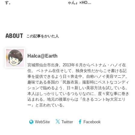
す。
ゃん』×HO…
ABOUT
この記事をかいた人
Halca@Earth
宮城県仙台市出身。2013年６月からベトナム・ハノイ在
住。 ベトナム在住そして、独身女性だからこそ書ける記
事を提供できるよう日々奔走中。自称ハノイ美容マニア。
趣味である各国の「民族衣装」撮影時にベストなコンディ
ションで臨めるよう、日々新しい美容方法を試している。
本人はしっかりしているつもりなのに、度々変な事に巻き
込まれる。地元の後輩からは『
生きるコントby大宮エリ
ー
』と言われている。
WebSite
Twitter
Facebook