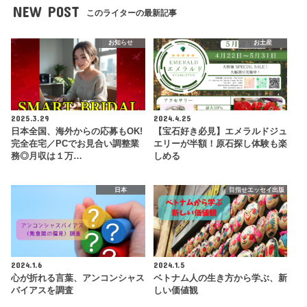
NEW POST
このライターの最新記事
お知らせ
お土産
2025.3.29
2024.4.25
日本全国、海外からの応募もOK!
【宝石好き必見】エメラルドジュ
完全在宅／PCでお見合い調整業
エリーが半額！原石探し体験も楽
務◎月収は１万…
しめる
日本
目指せエッセイ出版
2024.1.6
2024.1.5
心が折れる言葉、アンコンシャス
ベトナム人の生き方から学ぶ、新
バイアスを調査
しい価値観