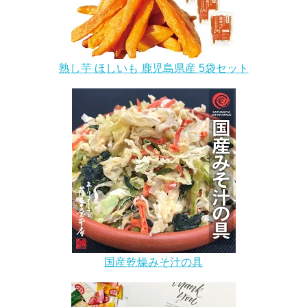
熟し芋 ほしいも 鹿児島県産 5袋セット
国産乾燥みそ汁の具