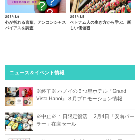
2024.1.6
2024.1.5
心が折れる言葉、アンコンシャス
ベトナム人の生き方から学ぶ、新
バイアスを調査
しい価値観
ニュース＆イベント情報
※終了※ ハノイの５つ星ホテル『Grand
Vista Hanoi』３月プロモーション情報
※中止※ １日限定復活！ 2月4日「安南パー
ラー」在庫セール