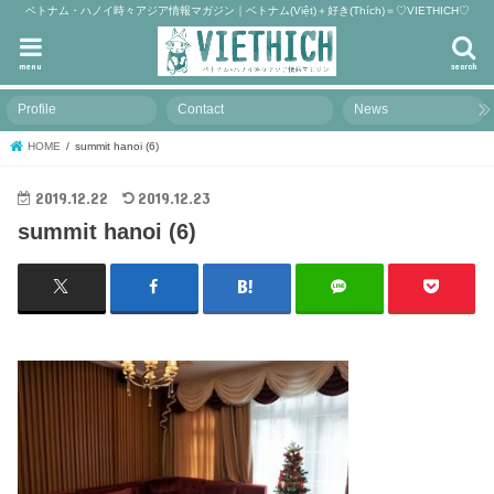
ベトナム・ハノイ時々アジア情報マガジン｜ベトナム(Việt)＋好き(Thích)＝♡VIETHICH♡
menu
search
Profile
Contact
News
HOME
summit hanoi (6)
2019.12.22
2019.12.23
summit hanoi (6)