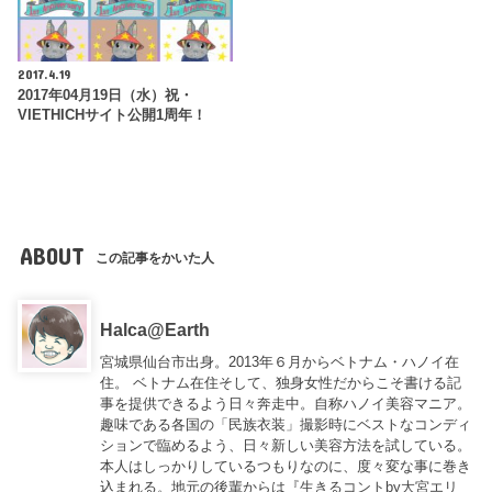
2017.4.19
2017年04月19日（水）祝・
VIETHICHサイト公開1周年！
ABOUT
この記事をかいた人
Halca@Earth
宮城県仙台市出身。2013年６月からベトナム・ハノイ在
住。 ベトナム在住そして、独身女性だからこそ書ける記
事を提供できるよう日々奔走中。自称ハノイ美容マニア。
趣味である各国の「民族衣装」撮影時にベストなコンディ
ションで臨めるよう、日々新しい美容方法を試している。
本人はしっかりしているつもりなのに、度々変な事に巻き
込まれる。地元の後輩からは『
生きるコントby大宮エリ