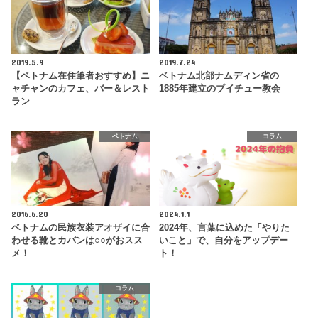
2019.5.9
2019.7.24
【ベトナム在住筆者おすすめ】ニ
ベトナム北部ナムディン省の
ャチャンのカフェ、バー＆レスト
1885年建立のブイチュー教会
ラン
ベトナム
コラム
2016.6.20
2024.1.1
ベトナムの民族衣装アオザイに合
2024年、言葉に込めた「やりた
わせる靴とカバンは○○がおスス
いこと」で、自分をアップデー
メ！
ト！
コラム