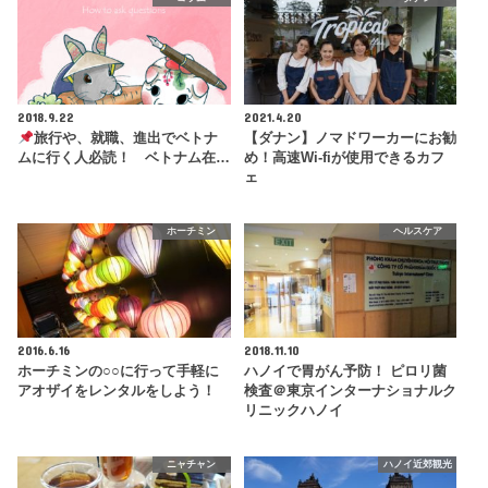
2018.9.22
2021.4.20
旅行や、就職、進出でベトナ
【ダナン】ノマドワーカーにお勧
ムに行く人必読！ ベトナム在…
め！高速Wi-fiが使用できるカフ
ェ
ホーチミン
ヘルスケア
2016.6.16
2018.11.10
ホーチミンの○○に行って手軽に
ハノイで胃がん予防！ ピロリ菌
アオザイをレンタルをしよう！
検査＠東京インターナショナルク
リニックハノイ
ニャチャン
ハノイ近郊観光