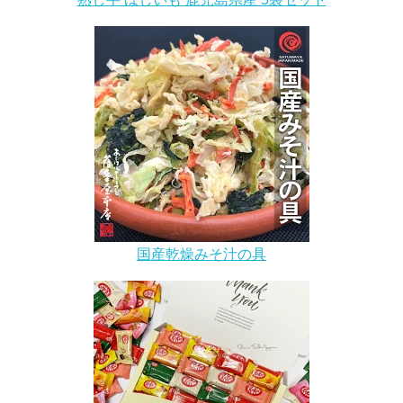
国産乾燥みそ汁の具