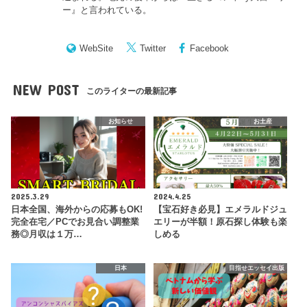
ー
』と言われている。
WebSite
Twitter
Facebook
NEW POST
このライターの最新記事
お知らせ
お土産
2025.3.29
2024.4.25
日本全国、海外からの応募もOK!
【宝石好き必見】エメラルドジュ
完全在宅／PCでお見合い調整業
エリーが半額！原石探し体験も楽
務◎月収は１万…
しめる
日本
目指せエッセイ出版