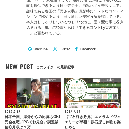
住。 ベトナム在住そして、独身女性だからこそ書ける記
事を提供できるよう日々奔走中。自称ハノイ美容マニア。
趣味である各国の「民族衣装」撮影時にベストなコンディ
ションで臨めるよう、日々新しい美容方法を試している。
本人はしっかりしているつもりなのに、度々変な事に巻き
込まれる。地元の後輩からは『
生きるコントby大宮エリ
ー
』と言われている。
WebSite
Twitter
Facebook
NEW POST
このライターの最新記事
お知らせ
お土産
2025.3.29
2024.4.25
日本全国、海外からの応募もOK!
【宝石好き必見】エメラルドジュ
完全在宅／PCでお見合い調整業
エリーが半額！原石探し体験も楽
務◎月収は１万…
しめる