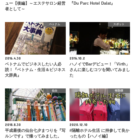
ュー【後編】～エステサロン経営
『Du Parc Hotel Dalat』
者として～
ベトナム
スポット
2016.4.30
2016.10.2
ベトナムでビジネスしたい人必
ハノイでBarデビュー！「Virth」
読！『ベトナム・生活＆ビジネス
さんに楽しむコツを聞いてみまし
大辞典』
た
仙台
特別便
2018.8.30
2020.12.10
平成最後の仙台七夕まつりを『写
#隔離ホテル生活 に持参して良か
ルンです』で撮ってみました。
ったもの【ハノイ編】