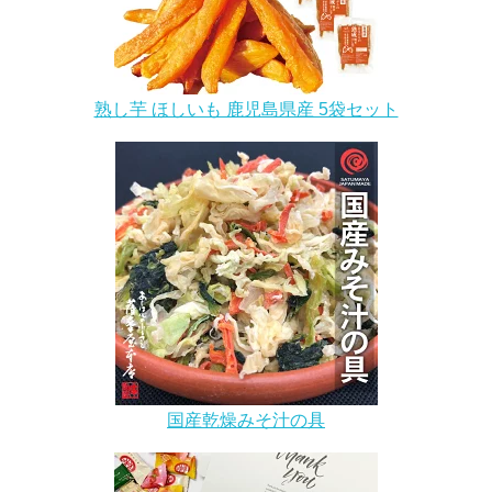
熟し芋 ほしいも 鹿児島県産 5袋セット
国産乾燥みそ汁の具