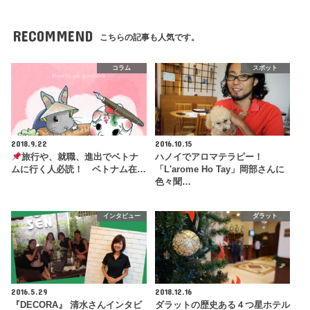
RECOMMEND
こちらの記事も人気です。
コラム
スポット
2018.9.22
2016.10.15
旅行や、就職、進出でベトナ
ハノイでアロマテラピー！
ムに行く人必読！ ベトナム在…
「L'arome Ho Tay」岡部さんに
色々聞…
インタビュー
ダラット
2016.5.29
2018.12.16
『DECORA』 清水さんインタビ
ダラットの歴史ある４つ星ホテル