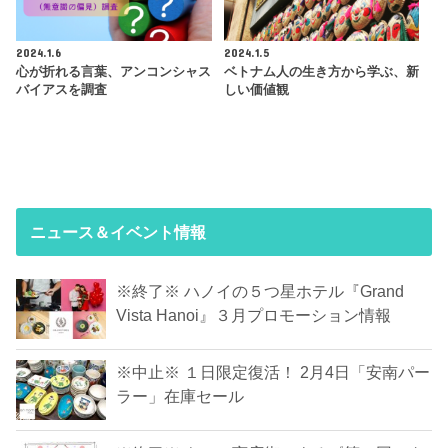
2024.1.6
2024.1.5
心が折れる言葉、アンコンシャス
ベトナム人の生き方から学ぶ、新
バイアスを調査
しい価値観
ニュース＆イベント情報
※終了※ ハノイの５つ星ホテル『Grand
Vista Hanoi』３月プロモーション情報
※中止※ １日限定復活！ 2月4日「安南パー
ラー」在庫セール