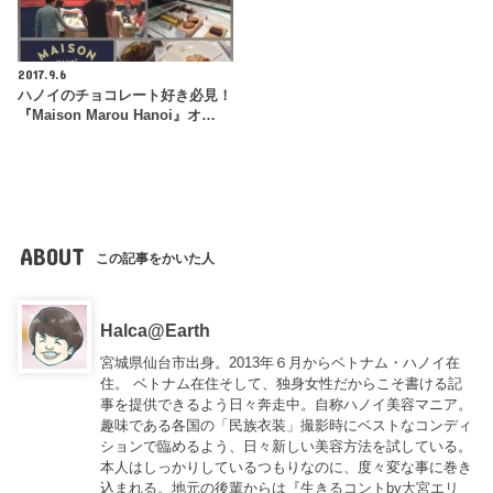
2017.9.6
ハノイのチョコレート好き必見！
『Maison Marou Hanoi』オ…
ABOUT
この記事をかいた人
Halca@Earth
宮城県仙台市出身。2013年６月からベトナム・ハノイ在
住。 ベトナム在住そして、独身女性だからこそ書ける記
事を提供できるよう日々奔走中。自称ハノイ美容マニア。
趣味である各国の「民族衣装」撮影時にベストなコンディ
ションで臨めるよう、日々新しい美容方法を試している。
本人はしっかりしているつもりなのに、度々変な事に巻き
込まれる。地元の後輩からは『
生きるコントby大宮エリ