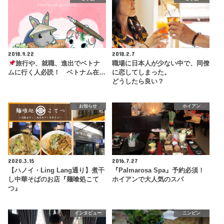
2018.9.22
2018.2.7
旅行や、就職、進出でベトナ
職場に日本人が少ない中で、同僚
ムに行く人必読！ ベトナム在…
に恋してしまった。
どうしたら良い？
お知らせ
ホイアン
2020.3.15
2016.7.27
【ハノイ・Ling Lang通り】煮干
『Palmarosa Spa』予約必須！
し中華そばのお店『麺喰処こて
ホイアンで大人気のスパ
つ』
インタビュー
ニンビン