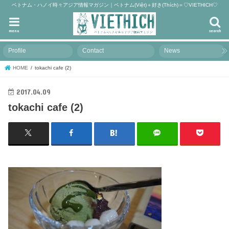
ベトナム・ハノイ時々アジア情報マガジン｜ベトナム(Việt)＋好き(Thích)＝♡VIETHICH♡
menu
search
Profile
Contact
News
HOME
tokachi cafe (2)
2017.04.09
tokachi cafe (2)