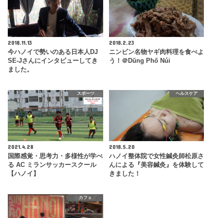
2018.11.13
2018.2.23
今ハノイで勢いのある日本人DJ
ニンビン名物ヤギ肉料理を食べよ
SE-Jさんにインタビューしてき
う！＠Dũng Phố Núi
ました。
スポーツ
ヘルスケア
2021.4.28
2018.5.20
国際感覚・思考力・多様性が学べ
ハノイ整体院で女性鍼灸師松原さ
る AC ミランサッカースクール
んによる『美容鍼灸』を体験して
【ハノイ】
きました！
カフェ