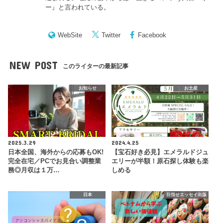
ー
』と言われている。
WebSite
Twitter
Facebook
NEW POST
このライターの最新記事
お知らせ
お土産
2025.3.29
2024.4.25
日本全国、海外からの応募もOK!
【宝石好き必見】エメラルドジュ
完全在宅／PCでお見合い調整業
エリーが半額！原石探し体験も楽
務◎月収は１万…
しめる
日本
目指せエッセイ出版