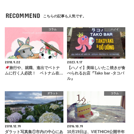
RECOMMEND
こちらの記事も人気です。
コラム
ハノイ
2018.9.22
2023.9.17
旅行や、就職、進出でベトナ
【ハノイ】美味しいたこ焼きが食
ムに行く人必読！ ベトナム在…
べられるお店『Tako bar -タコバ
ル』
ダラット
コラム
2018.12.19
2016.10.19
ダラット写真集①市内の中心にあ
10月19日は、VIETHICH公開半年