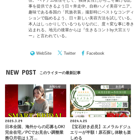
住。 ベトナム在住そして、独身女性だからこそ書ける記
事を提供できるよう日々奔走中。自称ハノイ美容マニア。
趣味である各国の「民族衣装」撮影時にベストなコンディ
ションで臨めるよう、日々新しい美容方法を試している。
本人はしっかりしているつもりなのに、度々変な事に巻き
込まれる。地元の後輩からは『
生きるコントby大宮エリ
ー
』と言われている。
WebSite
Twitter
Facebook
NEW POST
このライターの最新記事
お知らせ
お土産
2025.3.29
2024.4.25
日本全国、海外からの応募もOK!
【宝石好き必見】エメラルドジュ
完全在宅／PCでお見合い調整業
エリーが半額！原石探し体験も楽
務◎月収は１万…
しめる