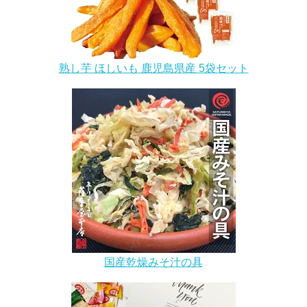
熟し芋 ほしいも 鹿児島県産 5袋セット
国産乾燥みそ汁の具