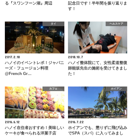
る『スワンフーン湖』周辺
記念日です！半年間を振り返りま
す！
タイ
ヘルスケア
2017.2.18
2018.10.7
ハノイのイベントレポ！ジャパニ
ハノイ整体院にて、女性柔道整復
ーズ・フュージョン料理
師能坂先生の施術を受けてきまし
@French Gr…
た！
カフェ
ホイアン
2016.6.12
2016.7.22
ハノイ在住者おすすめ！美味しい
ホイアンでも、懲りずに飛び込み
ケーキが食べられる洋菓子店
でSPA（スパ）に入ってみまし