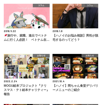
コラム
コラム
2018.9.22
2018.1.8
旅行や、就職、進出でベトナ
【ハノイのお悩み相談】男性が脱
ムに行く人必読！ ベトナム在…
毛するのってどう？
お知らせ
お知らせ
2022.2.24
2021.10.4
MOGU絵本プロジェクト『クリ
【ハノイ】岡ちゃん食堂デリバリ
スマス・テト絵本チャリティー』
ーメニューのご紹介
報告