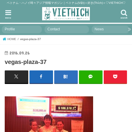
ベトナム・ハノイ時々アジア情報マガジン｜ベトナム(Việt)＋好き(Thích)＝♡VIETHICH♡
menu
search
Profile
Contact
News
HOME
vegas-plaza-37
2016.09.26
vegas-plaza-37