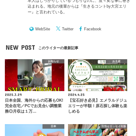
本人はしっかりしているつもりなのに、度々変な事に巻き
込まれる。地元の後輩からは『
生きるコントby大宮エリ
ー
』と言われている。
WebSite
Twitter
Facebook
NEW POST
このライターの最新記事
お知らせ
お土産
2025.3.29
2024.4.25
日本全国、海外からの応募もOK!
【宝石好き必見】エメラルドジュ
完全在宅／PCでお見合い調整業
エリーが半額！原石探し体験も楽
務◎月収は１万…
しめる
日本
目指せエッセイ出版