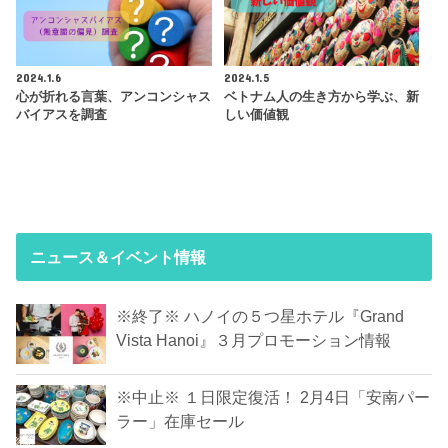
2024.1.6
2024.1.5
心が折れる言葉、アンコンシャス
ベトナム人の生き方から学ぶ、新
バイアスを調査
しい価値観
ニュース＆イベント情報
※終了※ ハノイの５つ星ホテル『Grand
Vista Hanoi』３月プロモーション情報
※中止※ １日限定復活！ 2月4日「安南パー
ラー」在庫セール