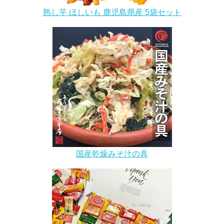
熟し芋 ほしいも 鹿児島県産 5袋セット
国産乾燥みそ汁の具