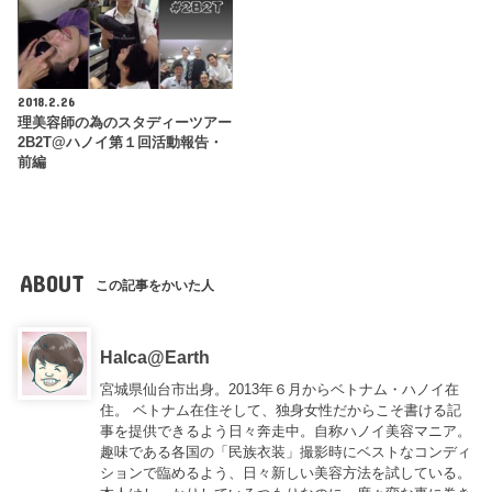
2018.2.26
理美容師の為のスタディーツアー
2B2T@ハノイ第１回活動報告・
前編
ABOUT
この記事をかいた人
Halca@Earth
宮城県仙台市出身。2013年６月からベトナム・ハノイ在
住。 ベトナム在住そして、独身女性だからこそ書ける記
事を提供できるよう日々奔走中。自称ハノイ美容マニア。
趣味である各国の「民族衣装」撮影時にベストなコンディ
ションで臨めるよう、日々新しい美容方法を試している。