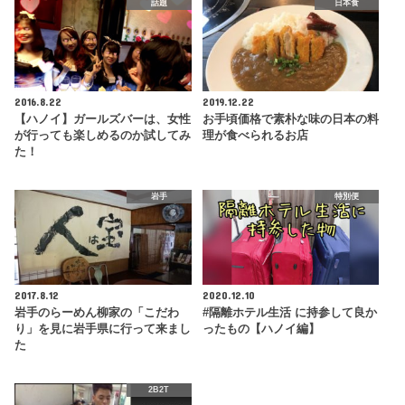
話題
日本食
2016.8.22
2019.12.22
【ハノイ】ガールズバーは、女性
お手頃価格で素朴な味の日本の料
が行っても楽しめるのか試してみ
理が食べられるお店
た！
岩手
特別便
2017.8.12
2020.12.10
岩手のらーめん柳家の「こだわ
#隔離ホテル生活 に持参して良か
り」を見に岩手県に行って来まし
ったもの【ハノイ編】
た
2B2T