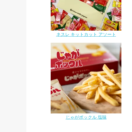
ネスレ キットカット アソート
じゃがポックル 塩味