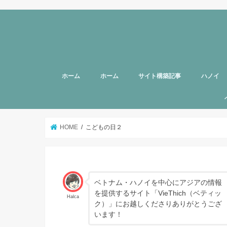
ホーム
ホーム
サイト構築記事
ハノイ
旅行者向
美容
グルメ
話題
スポット
お土産
マッサー
ヘルスケ
女性向け
子育て
HOTTAB
ハノイ近
アプリ
アンケー
支援
HOME
こどもの日２
ベトナム・ハノイを中心にアジアの情報
を提供するサイト「VieThich（ベティッ
Halca
ク）」にお越しくださりありがとうござ
います！