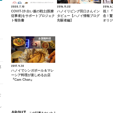
2020.7.10
2016.11.22
2016.6.
COVIT-19 白い服の戦士(医療
ハノイリビング田口さんイン
祝！『
従事者)をサポートプロジェク
タビュー【ハノイ情報ブログ
念！驚
ト報告書
先駆者編】
オリジ
モ
多国籍料理
2017.9.30
第
ハノイでシンガポール＆マレ
ーシア料理が楽しめるお店
『Cam Chan』
な
レ
ABOUT