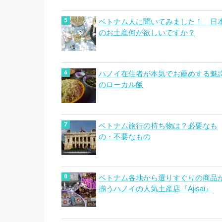
ベトナム人に聞いてみました！ 日
のお土産何が欲しいですか？
ハノイ在住者が本気でお薦めする魅
のローカル飯
ベトナム旅行の持ち物は？必要なも
の・不要なもの
ベトナム各地から選りすぐりの商品
揃うハノイの人気土産店『Ajisai』