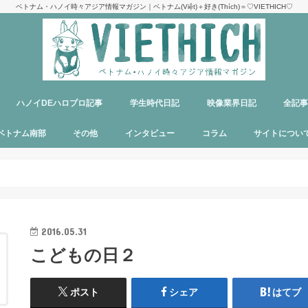
ベトナム・ハノイ時々アジア情報マガジン｜ベトナム(Việt)＋好き(Thích)＝♡VIETHICH♡
ハノイDEハロプロ記事
学生時代日記
映像業界日記
全記
け
ジ
ア
郊観光
ト
ベトナム料理
多国籍料理
ハンバーガー
カフェ
中華料理
日本食
ラーメン
デリバリーサービス
パブ／バー
ベトナム南部
その他
インタビュー
コラム
サイトについ
ニャチャン
ホーチミン
フーコック
日本
韓国
シンガポール
タイ
カンボジア
マレーシア
オーストラリア
イタリア
パリ
パラオ
目指せエッセイ出版
サイトマップ
運営者＆メン
お問い合わせ
料金表
PR記事制作依
プライバシー
メディア掲載
2016.05.31
こどもの日２
ポスト
シェア
はてブ