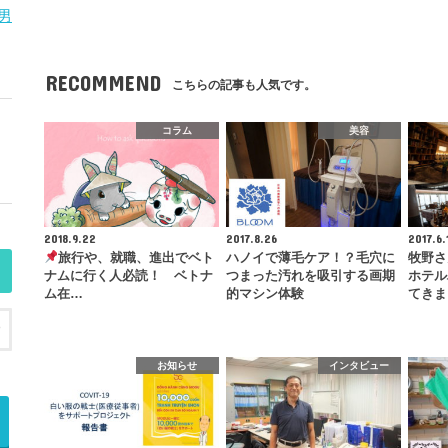
男
RECOMMEND
こちらの記事も人気です。
コラム
美容
2018.9.22
2017.8.26
2017.6.
旅行や、就職、進出でベト
ハノイで薄毛ケア！？毛穴に
牧野さ
ナムに行く人必読！ ベトナ
つまった汚れを吸引する画期
ホテル
ム在…
的マシン体験
てきま
お知らせ
インタビュー