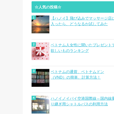
☆人気の投稿☆
【ハノイ】飛び込みでマッサージ店
入ったら、どうなるか試してみた
ベトナム人女性に聞いたプレゼント
欲しいものランキング
ベトナムの通貨、ベトナムドン
（VND）の簡単、計算方法！
ハノイノイバイ空港国際線⇔国内線
り継ぎ用シャトルバスの利用方法