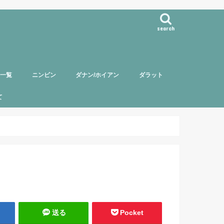
search
事一覧
ニンビン
ダナン/ホイアン
ダラット
て
バー紹介
頼について
ポリシー
送る
Pocket