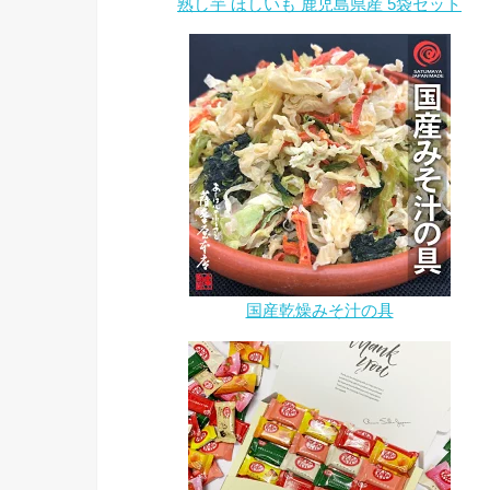
熟し芋 ほしいも 鹿児島県産 5袋セット
国産乾燥みそ汁の具