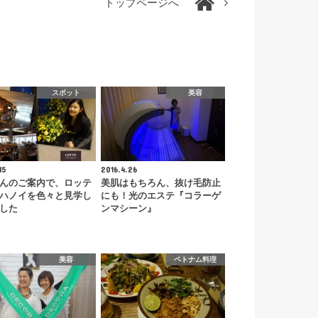
トップページへ
スポット
美容
15
2016.4.26
んのご案内で、ロッテ
美肌はもちろん、抜け毛防止
ハノイを色々と見学し
にも！光のエステ『コラーゲ
した
ンマシーン』
美容
ベトナム料理