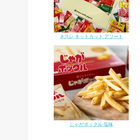
ネスレ キットカット アソート
じゃがポックル 塩味