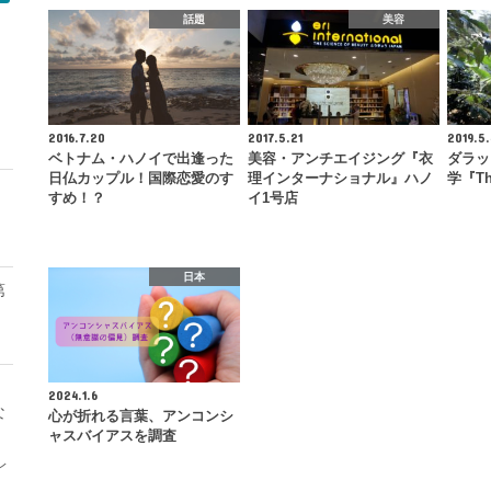
話題
美容
モ
2016.7.20
2017.5.21
2019.5.
ベトナム・ハノイで出逢った
美容・アンチエイジング『衣
ダラッ
日仏カップル！国際恋愛のす
理インターナショナル』ハノ
学『The
すめ！？
イ1号店
日本
第
2024.1.6
な
心が折れる言葉、アンコンシ
ャスバイアスを調査
レ