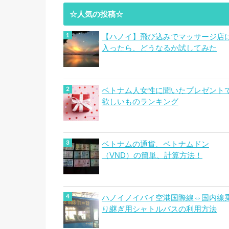
☆人気の投稿☆
【ハノイ】飛び込みでマッサージ店
入ったら、どうなるか試してみた
ベトナム人女性に聞いたプレゼント
欲しいものランキング
ベトナムの通貨、ベトナムドン
（VND）の簡単、計算方法！
ハノイノイバイ空港国際線⇔国内線
り継ぎ用シャトルバスの利用方法