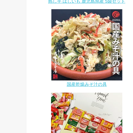
熟し芋 ほしいも 鹿児島県産 5袋セット
国産乾燥みそ汁の具