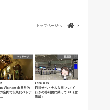
トップページへ
マッサージ
特別便
17
2020.11.23
Spa Vietnam 非日常的
目指せベトナム入国! ハノイ
の空間で伝統的ベトナ
行きの特別便に乗って #1（空
…
港編）