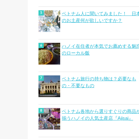
ベトナム人に聞いてみました！ 日
のお土産何が欲しいですか？
ハノイ在住者が本気でお薦めする魅
のローカル飯
ベトナム旅行の持ち物は？必要なも
の・不要なもの
ベトナム各地から選りすぐりの商品
揃うハノイの人気土産店『Ajisai』