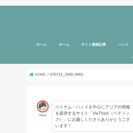
ホーム
ホーム
サイト構築記事
ハノイ
旅行者向
美容
グルメ
話題
スポット
お土産
マッサー
ヘルスケ
女性向け
子育て
HOTTAB
ハノイ近
アプリ
アンケー
支援
HOME
070715_2045~0001
ベトナム・ハノイを中心にアジアの情報
を提供するサイト「VieThich（ベティッ
Halca
ク）」にお越しくださりありがとうござ
います！