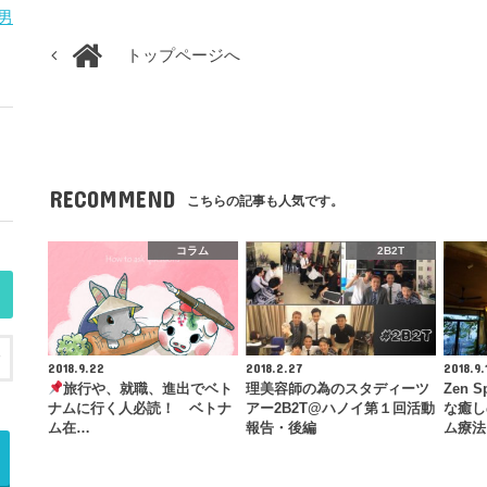
男
トップページへ
RECOMMEND
こちらの記事も人気です。
コラム
2B2T
2018.9.22
2018.2.27
2018.9.
旅行や、就職、進出でベト
理美容師の為のスタディーツ
Zen 
ナムに行く人必読！ ベトナ
アー2B2T@ハノイ第１回活動
な癒し
ム在…
報告・後編
ム療法