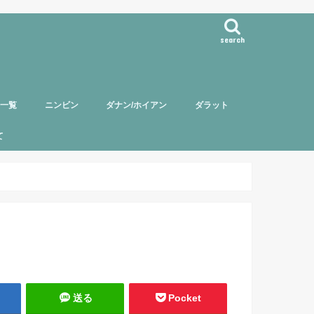
search
事一覧
ニンビン
ダナン/ホイアン
ダラット
て
バー紹介
頼について
ポリシー
送る
Pocket