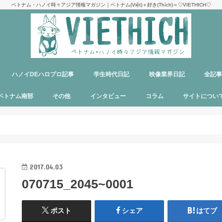
ベトナム・ハノイ時々アジア情報マガジン｜ベトナム(Việt)＋好き(Thích)＝♡VIETHICH♡
ハノイDEハロプロ記事
学生時代日記
映像業界日記
全記
け
ジ
ア
郊観光
ト
ベトナム料理
多国籍料理
ハンバーガー
カフェ
中華料理
日本食
ラーメン
デリバリーサービス
パブ／バー
ベトナム南部
その他
インタビュー
コラム
サイトについ
ニャチャン
ホーチミン
フーコック
日本
韓国
シンガポール
タイ
カンボジア
マレーシア
オーストラリア
イタリア
パリ
パラオ
目指せエッセイ出版
サイトマップ
運営者＆メン
お問い合わせ
料金表
PR記事制作依
プライバシー
メディア掲載
2017.04.03
070715_2045~0001
ポスト
シェア
はてブ