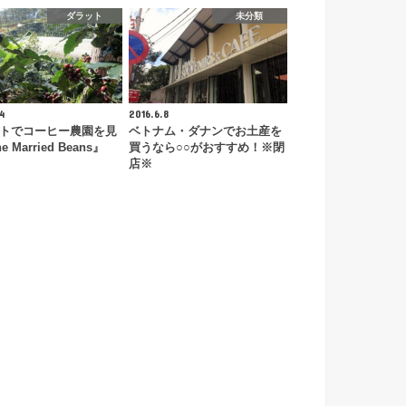
ダラット
未分類
4
2016.6.8
トでコーヒー農園を見
ベトナム・ダナンでお土産を
 Married Beans』
買うなら○○がおすすめ！※閉
店※