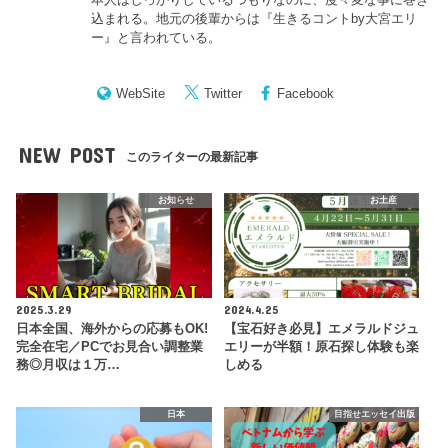
込まれる。地元の後輩からは『
生きるコントby大宮エリ
ー
』と言われている。
WebSite
Twitter
Facebook
NEW POST
このライターの最新記事
お知らせ
お土産
2025.3.29
2024.4.25
日本全国、海外からの応募もOK!
【宝石好き必見】エメラルドジュ
完全在宅／PCでお見合い調整業
エリーが半額！原石探し体験も楽
務◎月収は１万…
しめる
日本
目指せエッセイ出版