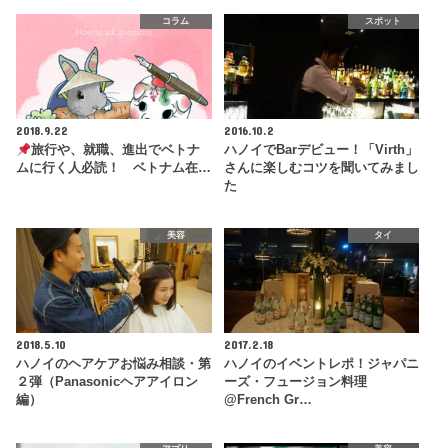
コラム
スポット
2018.9.22
2016.10.2
旅行や、就職、進出でベトナ
ハノイでBarデビュー！「Virth」
ムに行く人必読！ ベトナム在…
さんに楽しむコツを聞いてみまし
た
美容
タイ
2018.5.10
2017.2.18
ハノイのヘアケアお悩み相談・第
ハノイのイベントレポ！ジャパニ
２弾（Panasonicヘアアイロン
ーズ・フュージョン料理
編）
@French Gr…