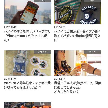
アプリ
美容
2017.12.2
2017.5.11
ハノイで使えるデリバリーアプリ
ハノイに出来た全くタイプの違う
『Vietnammm』がとっても便
渋くて格好いいBarber(理髪店)２
利！
軒
お知らせ
コラム
2018.5.19
2018.2.7
Viethich２周年記念ステッカー受
職場に日本人が少ない中で、同僚
け取ってもらえましたか？
に恋してしまった。
どうしたら良い？
話題