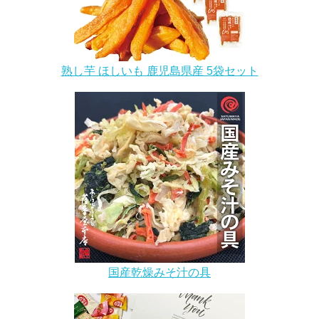
熟し芋 ほしいも 鹿児島県産 5袋セット
国産乾燥みそ汁の具