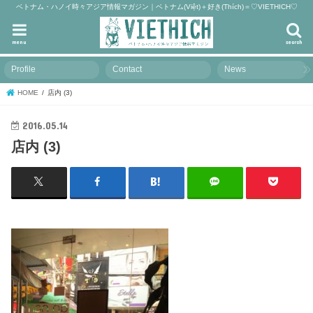
ベトナム・ハノイ時々アジア情報マガジン｜ベトナム(Việt)＋好き(Thích)＝♡VIETHICH♡
menu
search
Profile
Contact
News
HOME
店内 (3)
2016.05.14
店内 (3)