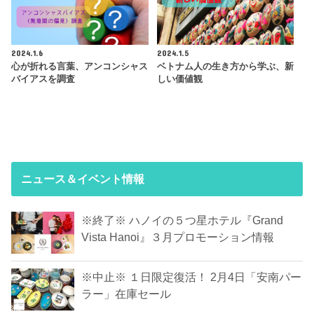
2024.1.6
2024.1.5
心が折れる言葉、アンコンシャス
ベトナム人の生き方から学ぶ、新
バイアスを調査
しい価値観
ニュース＆イベント情報
※終了※ ハノイの５つ星ホテル『Grand
Vista Hanoi』３月プロモーション情報
※中止※ １日限定復活！ 2月4日「安南パー
ラー」在庫セール