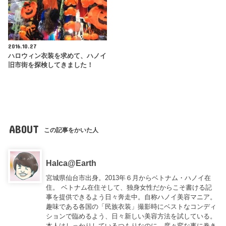
2016.10.27
ハロウィン衣装を求めて、ハノイ
旧市街を探検してきました！
ABOUT
この記事をかいた人
Halca@Earth
宮城県仙台市出身。2013年６月からベトナム・ハノイ在
住。 ベトナム在住そして、独身女性だからこそ書ける記
事を提供できるよう日々奔走中。自称ハノイ美容マニア。
趣味である各国の「民族衣装」撮影時にベストなコンディ
ションで臨めるよう、日々新しい美容方法を試している。
本人はしっかりしているつもりなのに、度々変な事に巻き