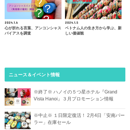
2024.1.6
2024.1.5
心が折れる言葉、アンコンシャス
ベトナム人の生き方から学ぶ、新
バイアスを調査
しい価値観
ニュース＆イベント情報
※終了※ ハノイの５つ星ホテル『Grand
Vista Hanoi』３月プロモーション情報
※中止※ １日限定復活！ 2月4日「安南パー
ラー」在庫セール