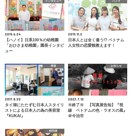
インタビュー
ハノイ
2019.6.24
2019.11.2
【ハノイ】日系100％の幼稚園
日本人とは全く違う!? ベトナム
「おひさま幼稚園」園長インタビ
人女性の恋愛観教えます！
ュー
美容
お知らせ
2017.8.20
2023.7.12
タイ湖にたたずむ日本人スタイリ
※終了※ 【写真展告知】『視
ストによる日本人の為の美容室
線 ベトナムの色・ラオスの風』
『KUKAI』
＠今治市
特別便