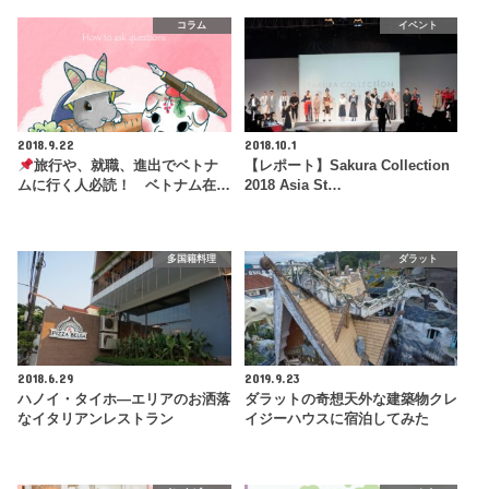
コラム
イベント
2018.9.22
2018.10.1
旅行や、就職、進出でベトナ
【レポート】Sakura Collection
ムに行く人必読！ ベトナム在…
2018 Asia St…
多国籍料理
ダラット
2018.6.29
2019.9.23
ハノイ・タイホ―エリアのお洒落
ダラットの奇想天外な建築物クレ
なイタリアンレストラン
イジーハウスに宿泊してみた