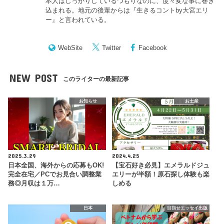
本人はしっかりしているつもりなのに、度々変な事に巻き
込まれる。地元の後輩からは『
生きるコントby大宮エリ
ー
』と言われている。
WebSite
Twitter
Facebook
NEW POST
このライターの最新記事
お知らせ
お土産
2025.3.29
2024.4.25
日本全国、海外からの応募もOK!
【宝石好き必見】エメラルドジュ
完全在宅／PCでお見合い調整業
エリーが半額！原石探し体験も楽
務◎月収は１万…
しめる
日本
目指せエッセイ出版