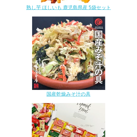
熟し芋 ほしいも 鹿児島県産 5袋セット
国産乾燥みそ汁の具