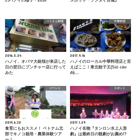
のハノイの様子・2016
スポット『ソンタイ古城』
ベトナム料理
中華料理
2016.5.24
2017.9.16
ハノイ、オバマ大統領が来店した
ハノイのローカル中華料理店と言
日の翌日にブンチャー店に行って
えばここ！東北餃子王(Sủi cảo
みた
đệ…
イベント
スポット
2019.6.30
2017.1.29
食育にもおススメ！ ベトナム北
ハノイ名物『タンロン水上人形
部でキノコ栽培・農業体験ツア
劇』は最終日の観劇がお薦め!?
ー！