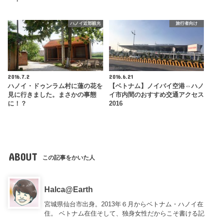
ハノイ近郊観光
旅行者向け
2016.7.2
2016.6.21
ハノイ・ドゥンラム村に蓮の花を
【ベトナム】ノイバイ空港⇔ハノ
見に行きました。まさかの事態
イ市内間のおすすめ交通アクセス
に！？
2016
ABOUT
この記事をかいた人
Halca@Earth
宮城県仙台市出身。2013年６月からベトナム・ハノイ在
住。 ベトナム在住そして、独身女性だからこそ書ける記