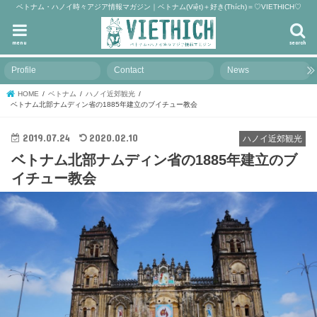
ベトナム・ハノイ時々アジア情報マガジン｜ベトナム(Việt)＋好き(Thích)＝♡VIETHICH♡
menu
search
Profile
Contact
News
HOME
ベトナム
ハノイ近郊観光
ベトナム北部ナムディン省の1885年建立のブイチュー教会
2019.07.24
2020.02.10
ハノイ近郊観光
ベトナム北部ナムディン省の1885年建立のブ
イチュー教会