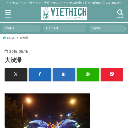
ベトナム・ハノイ時々アジア情報マガジン｜ベトナム(Việt)＋好き(Thích)＝♡VIETHICH♡
menu
search
Profile
Contact
News
HOME
大渋滞
2016.05.16
大渋滞