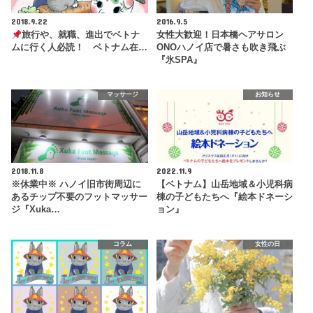
2018.9.22
2016.9.5
旅行や、就職、進出でベトナ
女性大歓迎！日本橋ヘアサロン
ムに行く人必読！ ベトナム在…
ONOハノイ店で暑さも吹き飛ぶ
『氷SPA』
マッサージ
お知らせ
2018.11.8
2022.11.9
※休業中※ ハノイ旧市街周辺に
【ベトナム】山岳地域＆小児科病
あるチップ不要のフットマッサー
棟の子どもたちへ『絵本ドネーシ
ジ『Xuka…
ョン』
コラム
女性の日