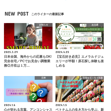
NEW POST
このライターの最新記事
お知らせ
お土産
2025.3.29
2024.4.25
日本全国、海外からの応募もOK!
【宝石好き必見】エメラルドジュ
完全在宅／PCでお見合い調整業
エリーが半額！原石探し体験も楽
務◎月収は１万…
しめる
日本
目指せエッセイ出版
2024.1.6
2024.1.5
心が折れる言葉、アンコンシャス
ベトナム人の生き方から学ぶ、新