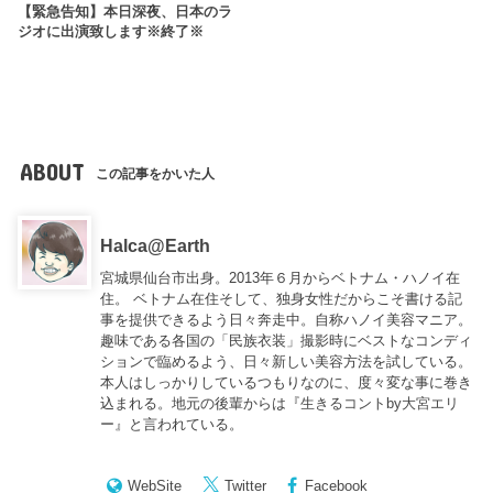
【緊急告知】本日深夜、日本のラ
ジオに出演致します※終了※
ABOUT
この記事をかいた人
Halca@Earth
宮城県仙台市出身。2013年６月からベトナム・ハノイ在
住。 ベトナム在住そして、独身女性だからこそ書ける記
事を提供できるよう日々奔走中。自称ハノイ美容マニア。
趣味である各国の「民族衣装」撮影時にベストなコンディ
ションで臨めるよう、日々新しい美容方法を試している。
本人はしっかりしているつもりなのに、度々変な事に巻き
込まれる。地元の後輩からは『
生きるコントby大宮エリ
ー
』と言われている。
WebSite
Twitter
Facebook