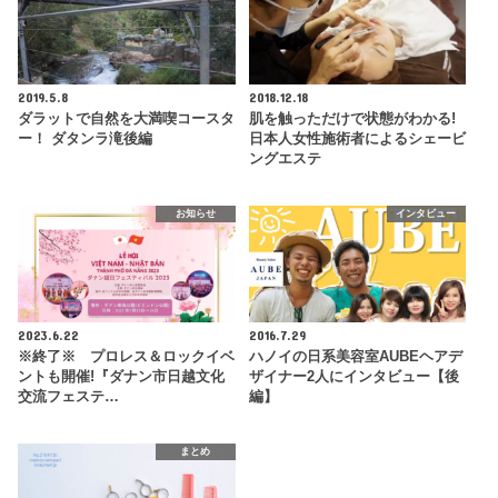
2019.5.8
2018.12.18
ダラットで自然を大満喫コースタ
肌を触っただけで状態がわかる!
ー！ ダタンラ滝後編
日本人女性施術者によるシェービ
ングエステ
お知らせ
インタビュー
2023.6.22
2016.7.29
※終了※ プロレス＆ロックイベ
ハノイの日系美容室AUBEヘアデ
ントも開催!『ダナン市日越文化
ザイナー2人にインタビュー【後
交流フェステ…
編】
まとめ