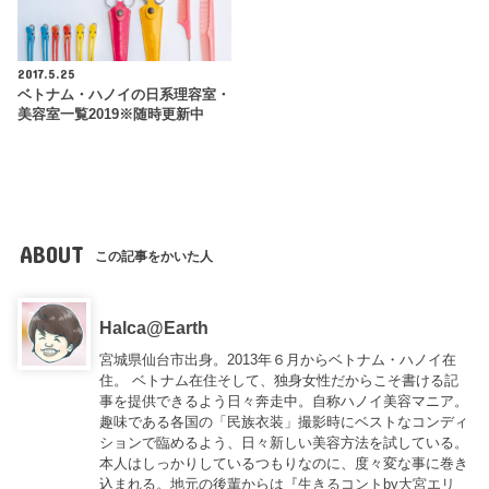
2017.5.25
ベトナム・ハノイの日系理容室・
美容室一覧2019※随時更新中
ABOUT
この記事をかいた人
Halca@Earth
宮城県仙台市出身。2013年６月からベトナム・ハノイ在
住。 ベトナム在住そして、独身女性だからこそ書ける記
事を提供できるよう日々奔走中。自称ハノイ美容マニア。
趣味である各国の「民族衣装」撮影時にベストなコンディ
ションで臨めるよう、日々新しい美容方法を試している。
本人はしっかりしているつもりなのに、度々変な事に巻き
込まれる。地元の後輩からは『
生きるコントby大宮エリ