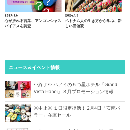
2024.1.6
2024.1.5
心が折れる言葉、アンコンシャス
ベトナム人の生き方から学ぶ、新
バイアスを調査
しい価値観
ニュース＆イベント情報
※終了※ ハノイの５つ星ホテル『Grand
Vista Hanoi』３月プロモーション情報
※中止※ １日限定復活！ 2月4日「安南パー
ラー」在庫セール