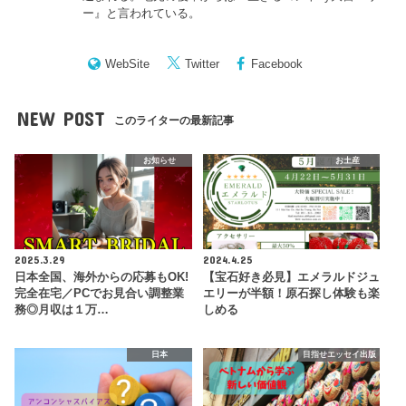
ー
』と言われている。
WebSite
Twitter
Facebook
NEW POST
このライターの最新記事
お知らせ
お土産
2025.3.29
2024.4.25
日本全国、海外からの応募もOK!
【宝石好き必見】エメラルドジュ
完全在宅／PCでお見合い調整業
エリーが半額！原石探し体験も楽
務◎月収は１万…
しめる
日本
目指せエッセイ出版