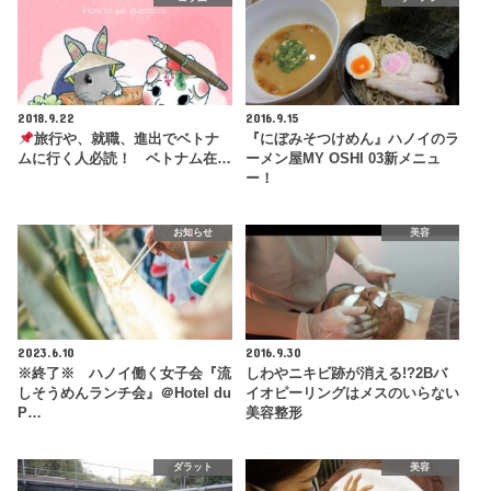
2018.9.22
2016.9.15
旅行や、就職、進出でベトナ
『にぼみそつけめん』ハノイのラ
ムに行く人必読！ ベトナム在…
ーメン屋MY OSHI 03新メニュ
ー！
お知らせ
美容
2023.6.10
2016.9.30
※終了※ ハノイ働く女子会『流
しわやニキビ跡が消える!?2Bバ
しそうめんランチ会』＠Hotel du
イオピーリングはメスのいらない
P…
美容整形
ダラット
美容