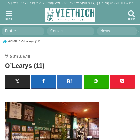
ベトナム・ハノイ時々アジア情報マガジン｜ベトナム(Việt)＋好き(Thích)＝♡VIETHICH♡
menu
search
Profile
Contact
News
HOME
O'Learys (11)
2017.06.18
O’Learys (11)