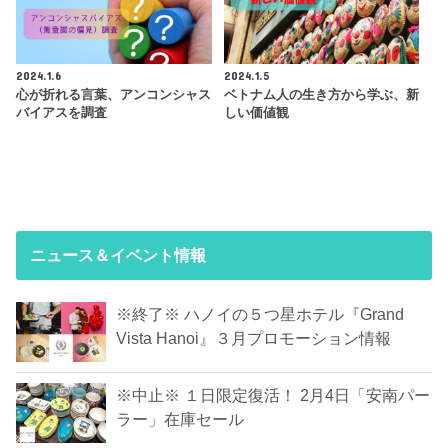
2024.1.6
2024.1.5
心が折れる言葉、アンコンシャス
ベトナム人の生き方から学ぶ、新
バイアスを調査
しい価値観
ニュース＆イベント情報
※終了※ ハノイの５つ星ホテル『Grand
Vista Hanoi』３月プロモーション情報
※中止※ １日限定復活！ 2月4日「安南パー
ラー」在庫セール