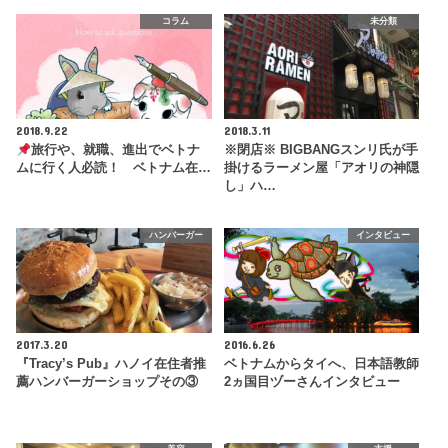
コラム
未分類
2018.9.22
2018.3.11
旅行や、就職、進出でベトナ
※閉店※ BIGBANGスンリ氏が手
ムに行く人必読！ ベトナム在…
掛けるラーメン屋「アオリの神隠
し」ハ…
ハンバーガー
インタビュー
2017.3.20
2016.6.26
『Tracy’s Pub』ハノイ在住者推
ベトナムからタイへ、日本語教師
薦ハンバーガーショップその③
2ヵ国目ヅーさんインタビュー