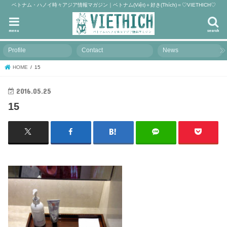
ベトナム・ハノイ時々アジア情報マガジン｜ベトナム(Việt)＋好き(Thích)＝♡VIETHICH♡
menu
search
Profile
Contact
News
HOME
15
2016.05.25
15