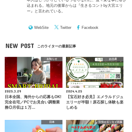
込まれる。地元の後輩からは『
生きるコントby大宮エリ
ー
』と言われている。
WebSite
Twitter
Facebook
NEW POST
このライターの最新記事
お知らせ
お土産
2025.3.29
2024.4.25
日本全国、海外からの応募もOK!
【宝石好き必見】エメラルドジュ
完全在宅／PCでお見合い調整業
エリーが半額！原石探し体験も楽
務◎月収は１万…
しめる
日本
目指せエッセイ出版