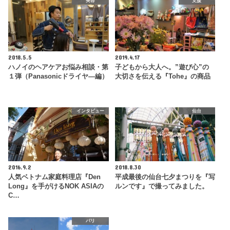
美容
支援
2018.5.5
2019.4.17
ハノイのヘアケアお悩み相談・第
子どもから大人へ。”遊び心”の
１弾（Panasonicドライヤ―編）
大切さを伝える『Tohe』の商品
インタビュー
仙台
2016.9.2
2018.8.30
人気ベトナム家庭料理店『Den
平成最後の仙台七夕まつりを『写
Long』を手がけるNOK ASIAの
ルンです』で撮ってみました。
C…
パリ