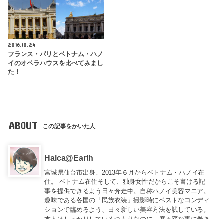
2016.10.24
フランス・パリとベトナム・ハノ
イのオペラハウスを比べてみまし
た！
ABOUT
この記事をかいた人
Halca@Earth
宮城県仙台市出身。2013年６月からベトナム・ハノイ在
住。 ベトナム在住そして、独身女性だからこそ書ける記
事を提供できるよう日々奔走中。自称ハノイ美容マニア。
趣味である各国の「民族衣装」撮影時にベストなコンディ
ションで臨めるよう、日々新しい美容方法を試している。
本人はしっかりしているつもりなのに、度々変な事に巻き