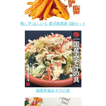
熟し芋 ほしいも 鹿児島県産 5袋セット
国産乾燥みそ汁の具