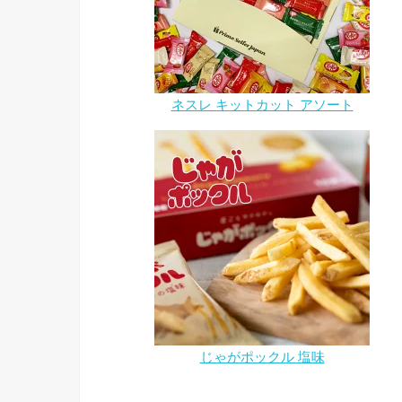
ネスレ キットカット アソート
じゃがポックル 塩味