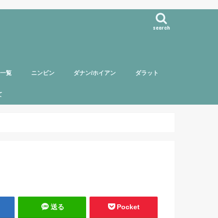
search
事一覧
ニンビン
ダナン/ホイアン
ダラット
て
バー紹介
頼について
ポリシー
送る
Pocket