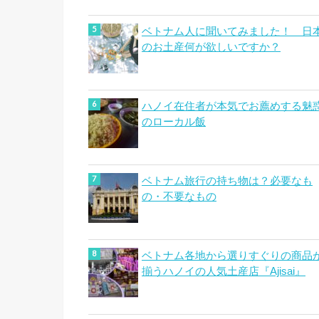
ベトナム人に聞いてみました！ 日
のお土産何が欲しいですか？
ハノイ在住者が本気でお薦めする魅
のローカル飯
ベトナム旅行の持ち物は？必要なも
の・不要なもの
ベトナム各地から選りすぐりの商品
揃うハノイの人気土産店『Ajisai』