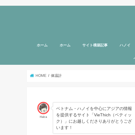
ホーム
ホーム
サイト構築記事
ハノイ
旅行者向
美容
グルメ
話題
スポット
お土産
マッサー
ヘルスケ
女性向け
子育て
HOTTAB
ハノイ近
アプリ
アンケー
支援
HOME
体温計
ベトナム・ハノイを中心にアジアの情報
を提供するサイト「VieThich（ベティッ
Halca
ク）」にお越しくださりありがとうござ
います！