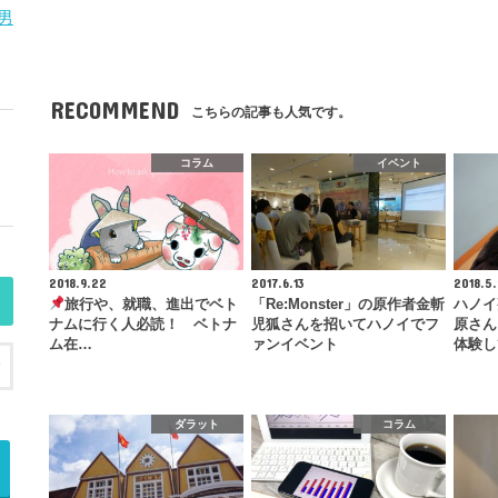
男
RECOMMEND
こちらの記事も人気です。
コラム
イベント
2018.9.22
2017.6.13
2018.5
旅行や、就職、進出でベト
「Re:Monster」の原作者金斬
ハノイ
ナムに行く人必読！ ベトナ
児狐さんを招いてハノイでフ
原さん
ム在…
ァンイベント
体験し
ダラット
コラム