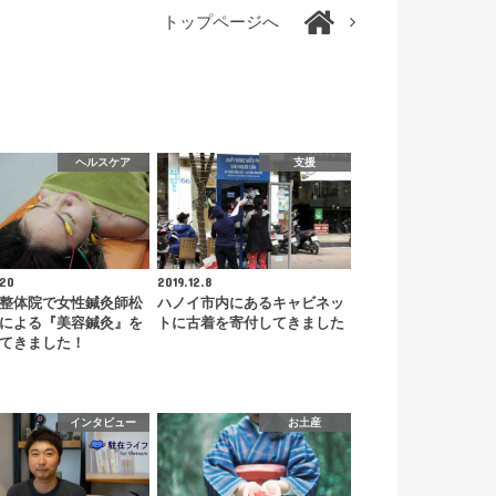
トップページへ
ヘルスケア
支援
.20
2019.12.8
整体院で女性鍼灸師松
ハノイ市内にあるキャビネッ
による『美容鍼灸』を
トに古着を寄付してきました
てきました！
インタビュー
お土産