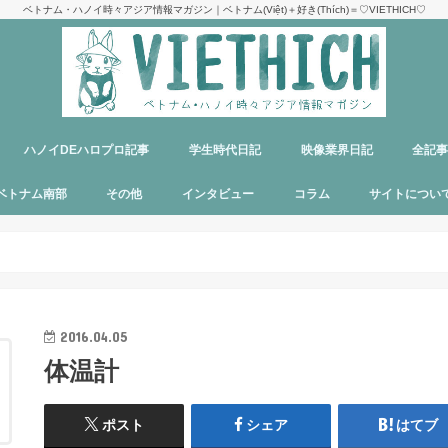
ベトナム・ハノイ時々アジア情報マガジン｜ベトナム(Việt)＋好き(Thích)＝♡VIETHICH♡
ハノイDEハロプロ記事
学生時代日記
映像業界日記
全記
け
ジ
ア
郊観光
ト
ベトナム料理
多国籍料理
ハンバーガー
カフェ
中華料理
日本食
ラーメン
デリバリーサービス
パブ／バー
ベトナム南部
その他
インタビュー
コラム
サイトについ
ニャチャン
ホーチミン
フーコック
日本
韓国
シンガポール
タイ
カンボジア
マレーシア
オーストラリア
イタリア
パリ
パラオ
目指せエッセイ出版
サイトマップ
運営者＆メン
お問い合わせ
料金表
PR記事制作依
プライバシー
メディア掲載
2016.04.05
体温計
ポスト
シェア
はてブ