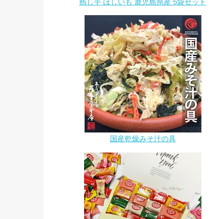
熟し芋 ほしいも 鹿児島県産 5袋セット
国産乾燥みそ汁の具