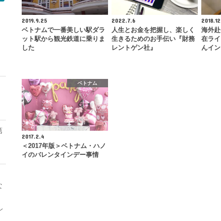
2019.9.25
2022.7.6
2018.12
ベトナムで一番美しい駅ダラ
人生とお金を把握し、楽しく
海外赴
ット駅から観光鉄道に乗りま
生きるためのお手伝い『財務
在ライ
モ
した
レントゲン社』
んイン
ベトナム
第
2017.2.4
＜2017年版＞ベトナム・ハノ
イのバレンタインデー事情
な
レ