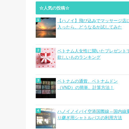
☆人気の投稿☆
【ハノイ】飛び込みでマッサージ店
入ったら、どうなるか試してみた
ベトナム人女性に聞いたプレゼント
欲しいものランキング
ベトナムの通貨、ベトナムドン
（VND）の簡単、計算方法！
ハノイノイバイ空港国際線⇔国内線
り継ぎ用シャトルバスの利用方法