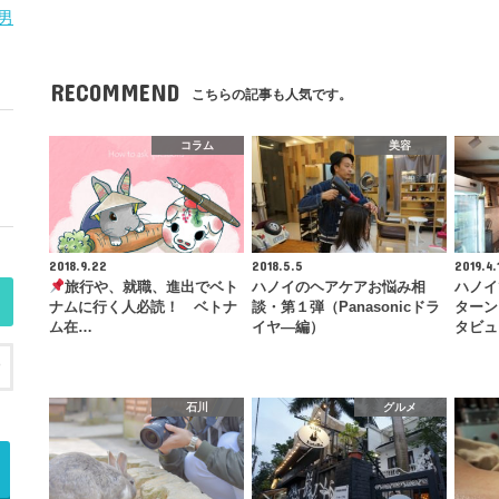
男
RECOMMEND
こちらの記事も人気です。
コラム
美容
2018.9.22
2018.5.5
2019.4.
旅行や、就職、進出でベト
ハノイのヘアケアお悩み相
ハノイ
ナムに行く人必読！ ベトナ
談・第１弾（Panasonicドラ
ターン
ム在…
イヤ―編）
タビュ
石川
グルメ