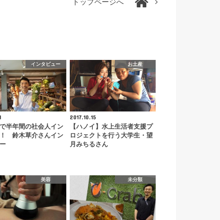
トップページへ
インタビュー
お土産
1
2017.10.15
で半年間の社会人イン
【ハノイ】水上生活者支援プ
！ 鈴木草介さんイン
ロジェクトを行う大学生・望
ー
月みちるさん
美容
未分類