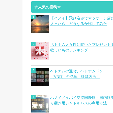
☆人気の投稿☆
【ハノイ】飛び込みでマッサージ店
入ったら、どうなるか試してみた
ベトナム人女性に聞いたプレゼント
欲しいものランキング
ベトナムの通貨、ベトナムドン
（VND）の簡単、計算方法！
ハノイノイバイ空港国際線⇔国内線
り継ぎ用シャトルバスの利用方法