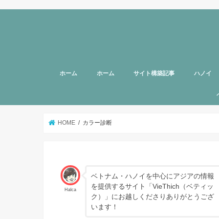
ホーム
ホーム
サイト構築記事
ハノイ
旅行者向
美容
グルメ
話題
スポット
お土産
マッサー
ヘルスケ
女性向け
子育て
HOTTAB
ハノイ近
アプリ
アンケー
支援
HOME
カラー診断
ベトナム・ハノイを中心にアジアの情報
を提供するサイト「VieThich（ベティッ
Halca
ク）」にお越しくださりありがとうござ
います！