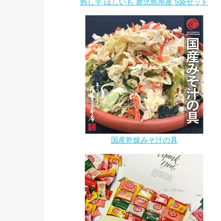
熟し芋 ほしいも 鹿児島県産 5袋セット
国産乾燥みそ汁の具