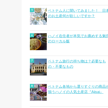
ベトナム人に聞いてみました！ 日
のお土産何が欲しいですか？
ハノイ在住者が本気でお薦めする魅
のローカル飯
ベトナム旅行の持ち物は？必要なも
の・不要なもの
ベトナム各地から選りすぐりの商品
揃うハノイの人気土産店『Ajisai』