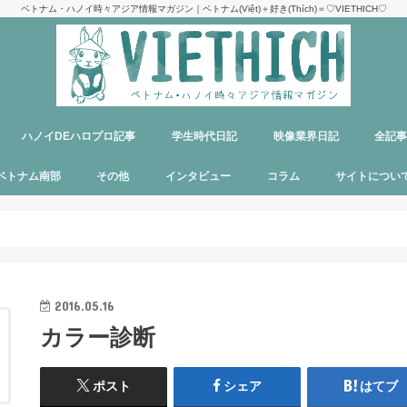
ベトナム・ハノイ時々アジア情報マガジン｜ベトナム(Việt)＋好き(Thích)＝♡VIETHICH♡
ハノイDEハロプロ記事
学生時代日記
映像業界日記
全記
け
ジ
ア
郊観光
ト
ベトナム料理
多国籍料理
ハンバーガー
カフェ
中華料理
日本食
ラーメン
デリバリーサービス
パブ／バー
ベトナム南部
その他
インタビュー
コラム
サイトについ
ニャチャン
ホーチミン
フーコック
日本
韓国
シンガポール
タイ
カンボジア
マレーシア
オーストラリア
イタリア
パリ
パラオ
目指せエッセイ出版
サイトマップ
運営者＆メン
お問い合わせ
料金表
PR記事制作依
プライバシー
メディア掲載
2016.05.16
カラー診断
ポスト
シェア
はてブ