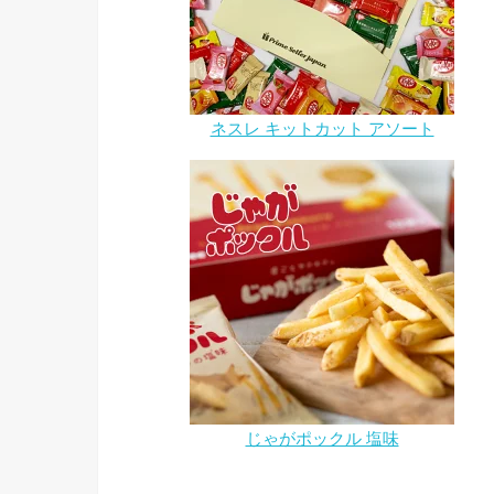
ネスレ キットカット アソート
じゃがポックル 塩味