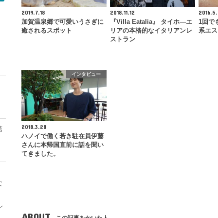
2019.7.18
2018.11.12
2016.5
加賀温泉郷で可愛いうさぎに
『Villa Eatalia』 タイホ―エ
1回で
癒されるスポット
リアの本格的なイタリアンレ
系エス
ストラン
モ
インタビュー
2018.3.28
第
ハノイで働く若き駐在員伊藤
さんに本帰国直前に話を聞い
てきました。
な
レ
ABOUT