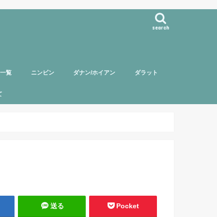
search
事一覧
ニンビン
ダナン/ホイアン
ダラット
て
バー紹介
頼について
ポリシー
送る
Pocket