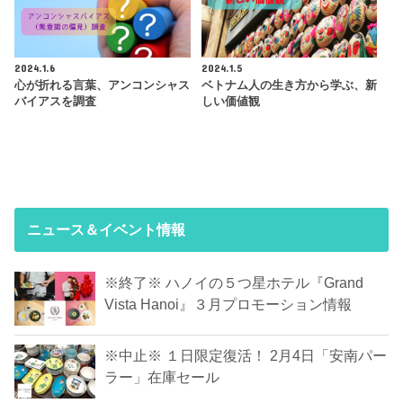
2024.1.6
2024.1.5
心が折れる言葉、アンコンシャス
ベトナム人の生き方から学ぶ、新
バイアスを調査
しい価値観
ニュース＆イベント情報
※終了※ ハノイの５つ星ホテル『Grand
Vista Hanoi』３月プロモーション情報
※中止※ １日限定復活！ 2月4日「安南パー
ラー」在庫セール