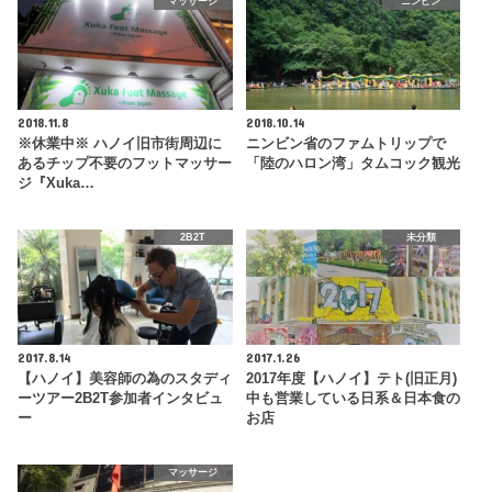
マッサージ
ニンビン
2018.11.8
2018.10.14
※休業中※ ハノイ旧市街周辺に
ニンビン省のファムトリップで
あるチップ不要のフットマッサー
「陸のハロン湾」タムコック観光
ジ『Xuka…
2B2T
未分類
2017.8.14
2017.1.26
【ハノイ】美容師の為のスタディ
2017年度【ハノイ】テト(旧正月)
ーツアー2B2T参加者インタビュ
中も営業している日系＆日本食の
ー
お店
マッサージ