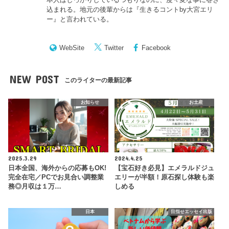
込まれる。地元の後輩からは『
生きるコントby大宮エリ
ー
』と言われている。
WebSite
Twitter
Facebook
NEW POST
このライターの最新記事
お知らせ
お土産
2025.3.29
2024.4.25
日本全国、海外からの応募もOK!
【宝石好き必見】エメラルドジュ
完全在宅／PCでお見合い調整業
エリーが半額！原石探し体験も楽
務◎月収は１万…
しめる
日本
目指せエッセイ出版