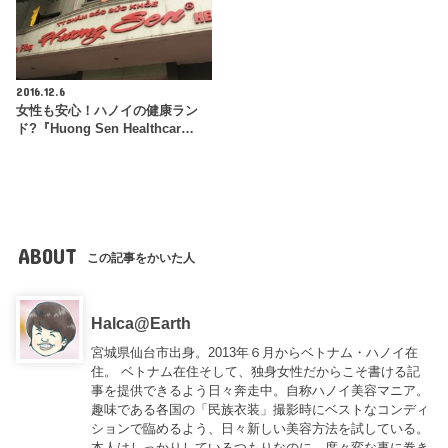
2016.12.6
女性も安心！ハノイの健康ラン
ド?『Huong Sen Healthcar…
ABOUT
この記事をかいた人
Halca@Earth
宮城県仙台市出身。2013年６月からベトナム・ハノイ在
住。 ベトナム在住そして、独身女性だからこそ書ける記
事を提供できるよう日々奔走中。自称ハノイ美容マニア。
趣味である各国の「民族衣装」撮影時にベストなコンディ
ションで臨めるよう、日々新しい美容方法を試している。
本人はしっかりしているつもりなのに、度々変な事に巻き