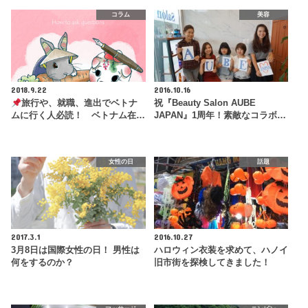
コラム
美容
2018.9.22
2016.10.16
旅行や、就職、進出でベトナ
祝『Beauty Salon AUBE
ムに行く人必読！ ベトナム在…
JAPAN』1周年！素敵なコラボ…
女性の日
話題
2017.3.1
2016.10.27
3月8日は国際女性の日！ 男性は
ハロウィン衣装を求めて、ハノイ
何をするのか？
旧市街を探検してきました！