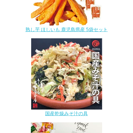
熟し芋 ほしいも 鹿児島県産 5袋セット
国産乾燥みそ汁の具