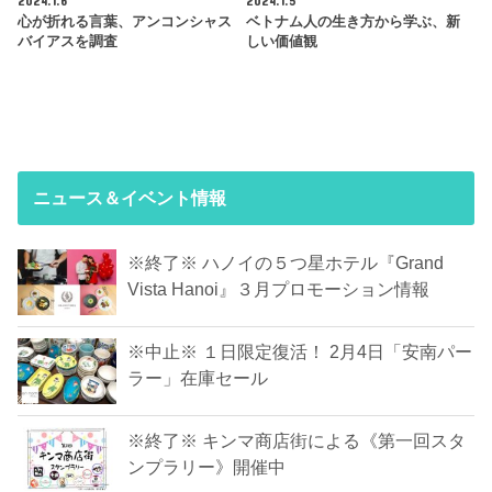
2024.1.6
2024.1.5
心が折れる言葉、アンコンシャス
ベトナム人の生き方から学ぶ、新
バイアスを調査
しい価値観
ニュース＆イベント情報
※終了※ ハノイの５つ星ホテル『Grand
Vista Hanoi』３月プロモーション情報
※中止※ １日限定復活！ 2月4日「安南パー
ラー」在庫セール
※終了※ キンマ商店街による《第一回スタ
ンプラリー》開催中