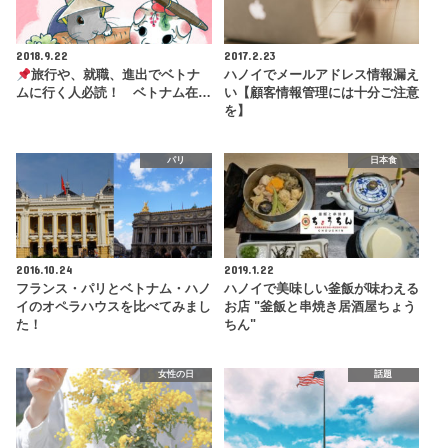
2018.9.22
2017.2.23
旅行や、就職、進出でベトナ
ハノイでメールアドレス情報漏え
ムに行く人必読！ ベトナム在…
い【顧客情報管理には十分ご注意
を】
パリ
日本食
2016.10.24
2019.1.22
フランス・パリとベトナム・ハノ
ハノイで美味しい釜飯が味わえる
イのオペラハウスを比べてみまし
お店 "釜飯と串焼き居酒屋ちょう
た！
ちん"
女性の日
話題