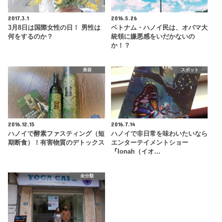
2017.3.1
2016.5.26
3月8日は国際女性の日！ 男性は
ベトナム・ハノイ民は、オバマ大
何をするのか？
統領に嫌悪感をいだかないの
か！？
美容
スポット
2016.12.15
2016.7.14
ハノイで酵素ファスティング（短
ハノイで非日常を味わいたいなら
期断食）！有害物質のデトックス
エンターテイメントショー
『Ionah（イオ…
未分類