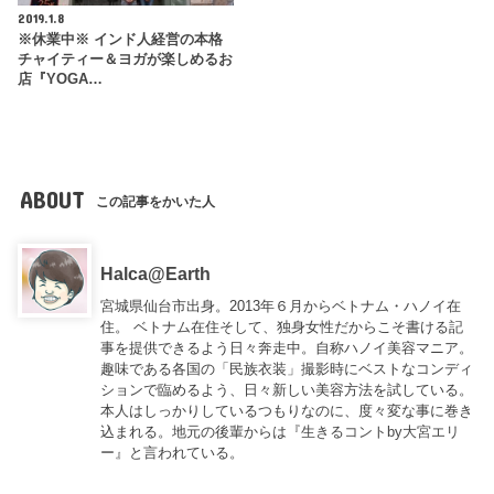
2019.1.8
※休業中※ インド人経営の本格
チャイティー＆ヨガが楽しめるお
店『YOGA…
ABOUT
この記事をかいた人
Halca@Earth
宮城県仙台市出身。2013年６月からベトナム・ハノイ在
住。 ベトナム在住そして、独身女性だからこそ書ける記
事を提供できるよう日々奔走中。自称ハノイ美容マニア。
趣味である各国の「民族衣装」撮影時にベストなコンディ
ションで臨めるよう、日々新しい美容方法を試している。
本人はしっかりしているつもりなのに、度々変な事に巻き
込まれる。地元の後輩からは『
生きるコントby大宮エリ
ー
』と言われている。