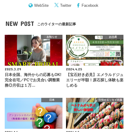
WebSite
Twitter
Facebook
NEW POST
このライターの最新記事
お知らせ
お土産
2025.3.29
2024.4.25
日本全国、海外からの応募もOK!
【宝石好き必見】エメラルドジュ
完全在宅／PCでお見合い調整業
エリーが半額！原石探し体験も楽
務◎月収は１万…
しめる
日本
目指せエッセイ出版