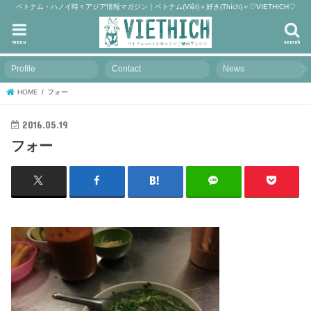
ベトナム・ハノイ時々アジア情報マガジン｜ベトナム(Việt)＋好き(Thích)＝♡VIETHICH♡
menu
search
Profile
Contact
News
HOME
フォー
2016.05.19
フォー