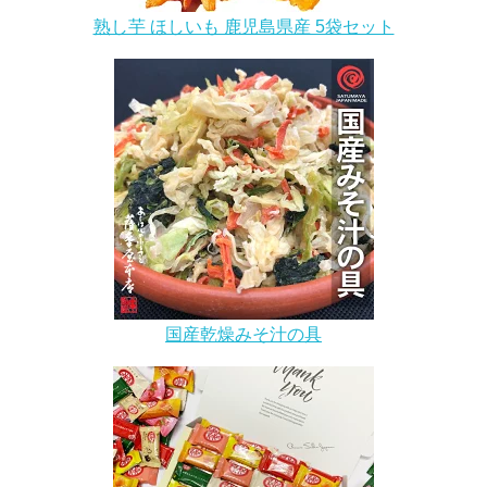
熟し芋 ほしいも 鹿児島県産 5袋セット
国産乾燥みそ汁の具