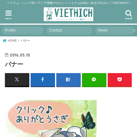
ベトナム・ハノイ時々アジア情報マガジン｜ベトナム(Việt)＋好き(Thích)＝♡VIETHICH♡
menu
search
Profile
Contact
News
HOME
バナー
2016.05.10
バナー