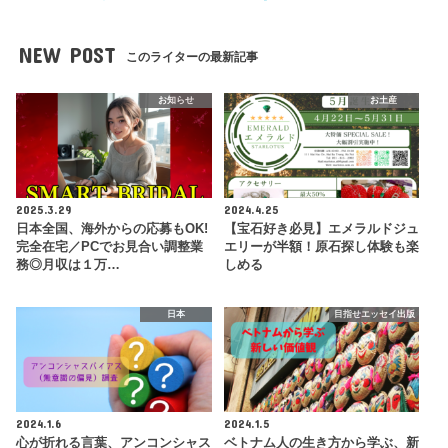
NEW POST
このライターの最新記事
お知らせ
お土産
2025.3.29
2024.4.25
日本全国、海外からの応募もOK!
【宝石好き必見】エメラルドジュ
完全在宅／PCでお見合い調整業
エリーが半額！原石探し体験も楽
務◎月収は１万…
しめる
日本
目指せエッセイ出版
2024.1.6
2024.1.5
心が折れる言葉、アンコンシャス
ベトナム人の生き方から学ぶ、新