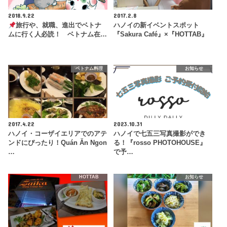
2018.9.22
2017.2.8
旅行や、就職、進出でベトナ
ハノイの新イベントスポット
ムに行く人必読！ ベトナム在…
『Sakura Café』×『HOTTAB』
ベトナム料理
お知らせ
2017.4.22
2023.10.31
ハノイ・コーザイエリアでのアテ
ハノイで七五三写真撮影ができ
ンドにぴったり！Quán Ăn Ngon
る！『rosso PHOTOHOUSE』
…
で予…
HOTTAB
お知らせ