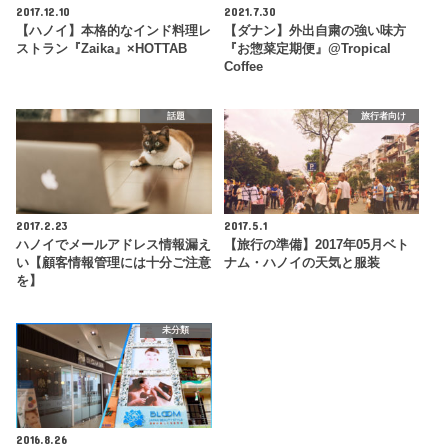
2017.12.10
2021.7.30
【ハノイ】本格的なインド料理レ
【ダナン】外出自粛の強い味方
ストラン『Zaika』×HOTTAB
『お惣菜定期便』@Tropical
Coffee
話題
旅行者向け
2017.2.23
2017.5.1
ハノイでメールアドレス情報漏え
【旅行の準備】2017年05月ベト
い【顧客情報管理には十分ご注意
ナム・ハノイの天気と服装
を】
未分類
2016.8.26