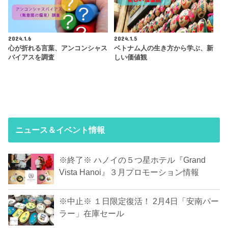
2024.1.6
2024.1.5
心が折れる言葉、アンコンシャス
ベトナム人の生き方から学ぶ、新
バイアスを調査
しい価値観
ニュース＆イベント情報
※終了※ ハノイの５つ星ホテル『Grand
Vista Hanoi』３月プロモーション情報
※中止※ １日限定復活！ 2月4日「安南パー
ラー」在庫セール