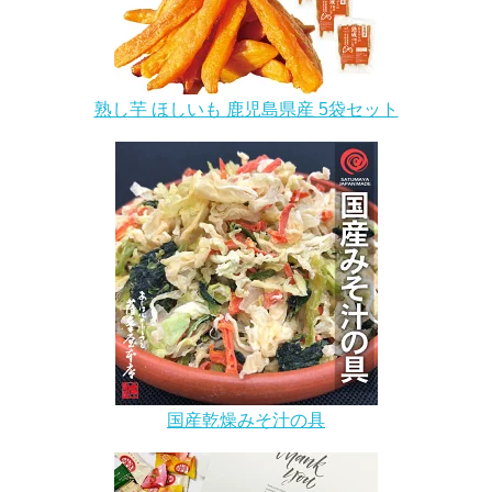
熟し芋 ほしいも 鹿児島県産 5袋セット
国産乾燥みそ汁の具