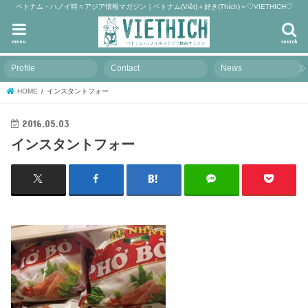
ベトナム・ハノイ時々アジア情報マガジン｜ベトナム(Việt)＋好き(Thích)＝♡VIETHICH♡
menu
search
Profile
Contact
News
HOME
インスタントフォー
2016.05.03
インスタントフォー