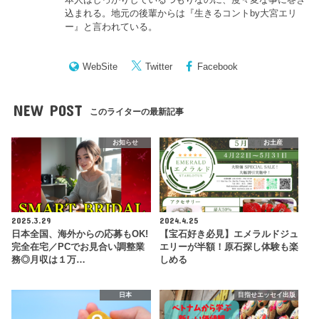
込まれる。地元の後輩からは『
生きるコントby大宮エリ
ー
』と言われている。
WebSite
Twitter
Facebook
NEW POST
このライターの最新記事
お知らせ
お土産
2025.3.29
2024.4.25
日本全国、海外からの応募もOK!
【宝石好き必見】エメラルドジュ
完全在宅／PCでお見合い調整業
エリーが半額！原石探し体験も楽
務◎月収は１万…
しめる
日本
目指せエッセイ出版