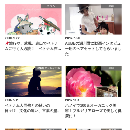
コラム
美容
2018.9.22
2016.7.30
旅行や、就職、進出でベトナ
AUBEの瀬川君に動画インタビュ
ムに行く人必読！ ベトナム在…
ー用のヘアセットしてもらいまし
た
目指せエッセイ出版
美容
2016.5.2
2016.10.3
ベトナム人同僚との闘いの
ハノイで100％オーガニック美
日々!? 文化の違い、言葉の壁。
容！ブルガリアローズで美しく健
康に！