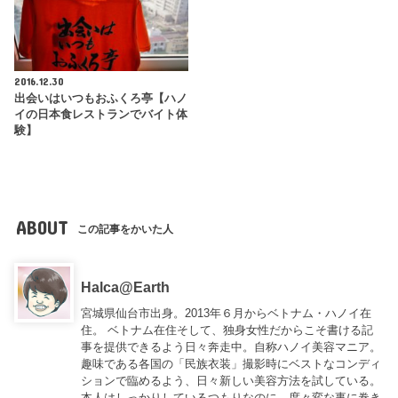
2016.12.30
出会いはいつもおふくろ亭【ハノ
イの日本食レストランでバイト体
験】
ABOUT
この記事をかいた人
Halca@Earth
宮城県仙台市出身。2013年６月からベトナム・ハノイ在
住。 ベトナム在住そして、独身女性だからこそ書ける記
事を提供できるよう日々奔走中。自称ハノイ美容マニア。
趣味である各国の「民族衣装」撮影時にベストなコンディ
ションで臨めるよう、日々新しい美容方法を試している。
本人はしっかりしているつもりなのに、度々変な事に巻き