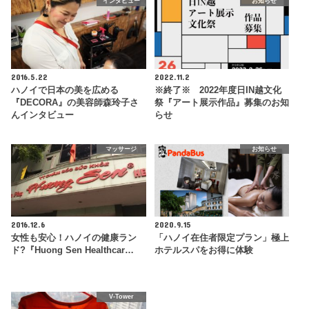
インタビュー
お知らせ
2016.5.22
2022.11.2
ハノイで日本の美を広める
※終了※ 2022年度日IN越文化
『DECORA』の美容師森玲子さ
祭『アート展示作品』募集のお知
んインタビュー
らせ
マッサージ
お知らせ
2016.12.6
2020.9.15
女性も安心！ハノイの健康ラン
「ハノイ在住者限定プラン」極上
ド?『Huong Sen Healthcar…
ホテルスパをお得に体験
V-Tower