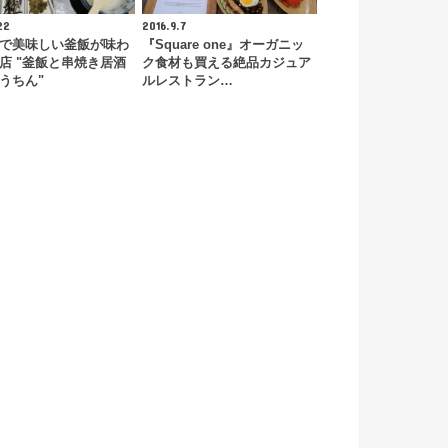
22
2016.9.7
で美味しい釜飯が味わ
『Square one』オーガニッ
店 "釜飯と串焼き居酒
ク食材も買える絶品カジュア
うちん"
ルレストラン…