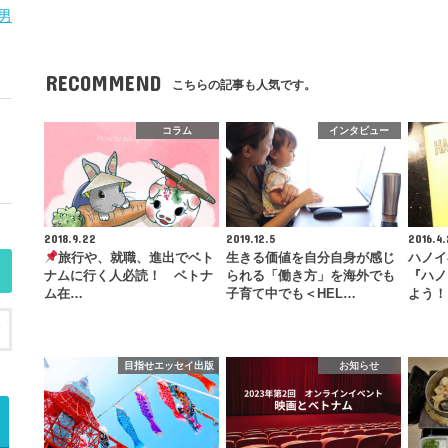
男
RECOMMEND
こちらの記事も人気です。
コラム
インタビュー
2018.9.22
2019.12.5
2016.4.
旅行や、就職、進出でベト
生きる価値を自分自身が感じ
ハノイ
ナムに行く人必読！ ベトナ
られる「働き方」を海外でも
『ハノ
ム在…
子育て中でも＜HEL…
よう！
目指せエッセイ出版
お知らせ