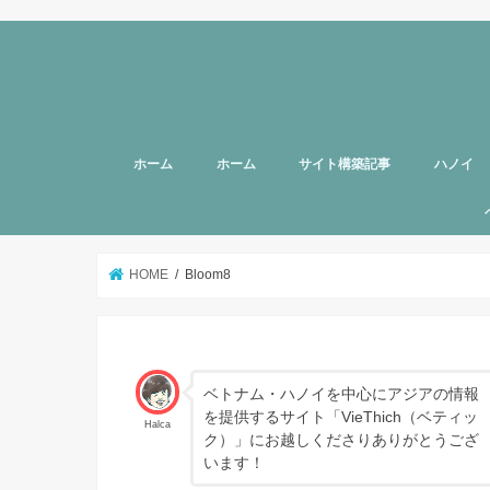
ホーム
ホーム
サイト構築記事
ハノイ
旅行者向
美容
グルメ
話題
スポット
お土産
マッサー
ヘルスケ
女性向け
子育て
HOTTAB
ハノイ近
アプリ
アンケー
支援
HOME
Bloom8
ベトナム・ハノイを中心にアジアの情報
を提供するサイト「VieThich（ベティッ
Halca
ク）」にお越しくださりありがとうござ
います！