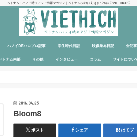
ベトナム・ハノイ時々アジア情報マガジン｜ベトナム(Việt)＋好き(Thích)＝♡VIETHICH♡
ハノイDEハロプロ記事
学生時代日記
映像業界日記
全記
け
ジ
ア
郊観光
ト
ベトナム料理
多国籍料理
ハンバーガー
カフェ
中華料理
日本食
ラーメン
デリバリーサービス
パブ／バー
ベトナム南部
その他
インタビュー
コラム
サイトについ
ニャチャン
ホーチミン
フーコック
日本
韓国
シンガポール
タイ
カンボジア
マレーシア
オーストラリア
イタリア
パリ
パラオ
目指せエッセイ出版
サイトマップ
運営者＆メン
お問い合わせ
料金表
PR記事制作依
プライバシー
メディア掲載
2016.04.25
Bloom8
ポスト
シェア
はてブ