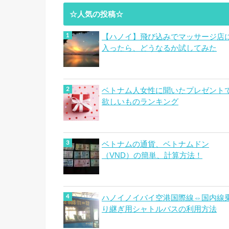
☆人気の投稿☆
【ハノイ】飛び込みでマッサージ店
入ったら、どうなるか試してみた
ベトナム人女性に聞いたプレゼント
欲しいものランキング
ベトナムの通貨、ベトナムドン
（VND）の簡単、計算方法！
ハノイノイバイ空港国際線⇔国内線
り継ぎ用シャトルバスの利用方法