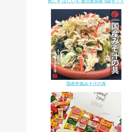
熟し芋 ほしいも 鹿児島県産 5袋セット
国産乾燥みそ汁の具