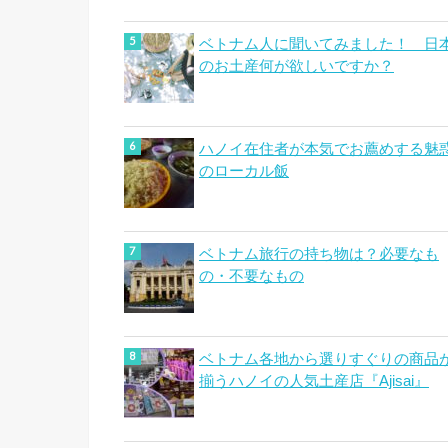
ベトナム人に聞いてみました！ 日
のお土産何が欲しいですか？
ハノイ在住者が本気でお薦めする魅
のローカル飯
ベトナム旅行の持ち物は？必要なも
の・不要なもの
ベトナム各地から選りすぐりの商品
揃うハノイの人気土産店『Ajisai』