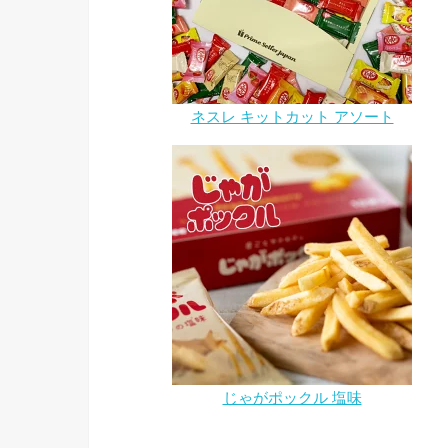
ネスレ キットカット アソート
じゃがポックル 塩味