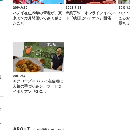
2019.4.30
2023.7.25
2019.1.
ハノイ在住５年の筆者が、東
※終了※ オンラインイベン
ハノイ
京で２カ月間働いてみて感じ
ト『映画とベトナム』開催
えるお
たこと
屋ちょ
モ
未分類
2017.9.7
第
※クローズ※ ハノイ在住者に
人気の手づかみシーフード＆
イタリアン『G-C…
な
レ
ABOUT