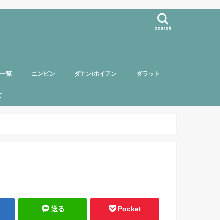
search
事一覧
ニンビン
ダナン/ホイアン
ダラット
て
バー紹介
頼について
ポリシー
送る
Pocket