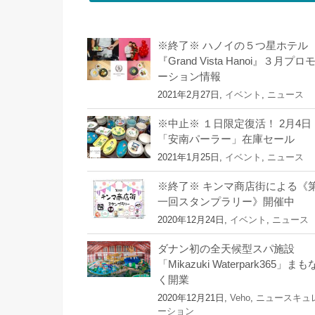
※終了※ ハノイの５つ星ホテル
『Grand Vista Hanoi』３月プロ
ーション情報
2021年2月27日,
イベント
,
ニュース
※中止※ １日限定復活！ 2月4日
「安南パーラー」在庫セール
2021年1月25日,
イベント
,
ニュース
※終了※ キンマ商店街による《
一回スタンプラリー》開催中
2020年12月24日,
イベント
,
ニュース
ダナン初の全天候型スパ施設
「Mikazuki Waterpark365」まも
く開業
2020年12月21日,
Veho
,
ニュースキュ
ーション