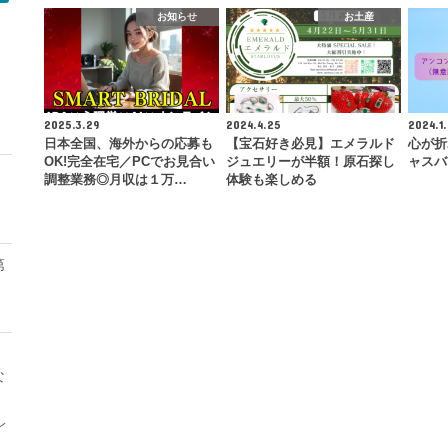
お知らせ
お土産
モ
2025.3.29
2024.4.25
2024.1.
日本全国、海外からの応募も
【宝石好き必見】エメラルド
心が折
OK!完全在宅／PCでお見合い
ジュエリーが半額！原石探し
ャスバ
調整業務◎月収は１万…
体験も楽しめる
第
な
レ