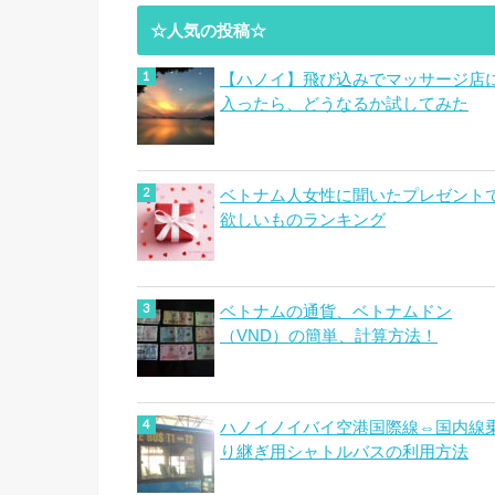
☆人気の投稿☆
【ハノイ】飛び込みでマッサージ店
入ったら、どうなるか試してみた
ベトナム人女性に聞いたプレゼント
欲しいものランキング
ベトナムの通貨、ベトナムドン
（VND）の簡単、計算方法！
ハノイノイバイ空港国際線⇔国内線
り継ぎ用シャトルバスの利用方法