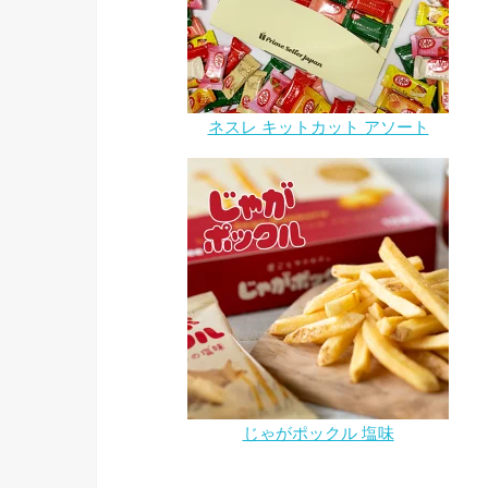
ネスレ キットカット アソート
じゃがポックル 塩味