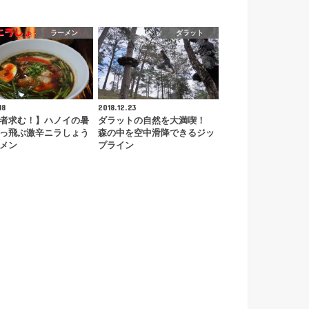
ラーメン
ダラット
18
2018.12.23
者求む！】ハノイの暑
ダラットの自然を大満喫！
っ飛ぶ激辛ニラしょう
森の中を空中滑降できるジッ
メン
プライン