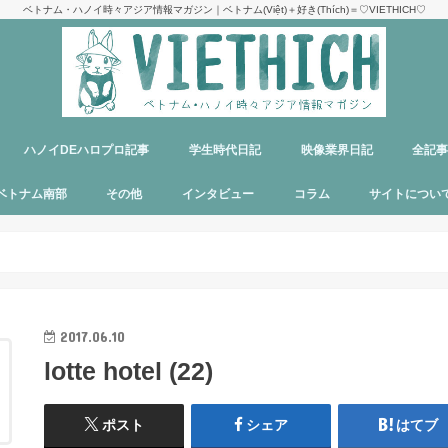
ベトナム・ハノイ時々アジア情報マガジン｜ベトナム(Việt)＋好き(Thích)＝♡VIETHICH♡
ハノイDEハロプロ記事
学生時代日記
映像業界日記
全記
け
ジ
ア
郊観光
ト
ベトナム料理
多国籍料理
ハンバーガー
カフェ
中華料理
日本食
ラーメン
デリバリーサービス
パブ／バー
ベトナム南部
その他
インタビュー
コラム
サイトについ
ニャチャン
ホーチミン
フーコック
日本
韓国
シンガポール
タイ
カンボジア
マレーシア
オーストラリア
イタリア
パリ
パラオ
目指せエッセイ出版
サイトマップ
運営者＆メン
お問い合わせ
料金表
PR記事制作依
プライバシー
メディア掲載
2017.06.10
lotte hotel (22)
ポスト
シェア
はてブ