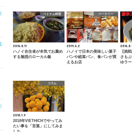
本
ベトナム料理
ベーカリー
惑
2016.8.11
2019.6.2
2016.8.
ハノイ在住者が本気でお薦め
ハノイで日本の美味しい菓子
【挑戦
する魅惑のローカル飯
パンや総菜パン、食パンが買
さもぶ
えるお店
ゆラー
コラム
が
2018.1.9
2018年VIETHICHでやってみ
たい事を「言葉」にしてみま
した。