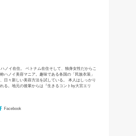
・ハノイ在住。 ベトナム在住そして、独身女性だからこ
自称ハノイ美容マニア。趣味である各国の「民族衣装」
、日々新しい美容方法を試している。 本人はしっかり
まれる。地元の後輩からは『
生きるコントby大宮エリ
Facebook