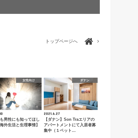
トップページへ
女性向け
ダナン
10
2021.6.27
も男性にも知ってほし
【ダナン】Son Traエリアの
海外生活と生理事情】
アパートメントにて入居者募
集中（１ベット…