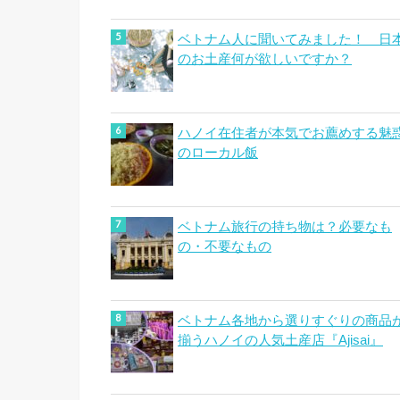
ベトナム人に聞いてみました！ 日
のお土産何が欲しいですか？
ハノイ在住者が本気でお薦めする魅
のローカル飯
ベトナム旅行の持ち物は？必要なも
の・不要なもの
ベトナム各地から選りすぐりの商品
揃うハノイの人気土産店『Ajisai』