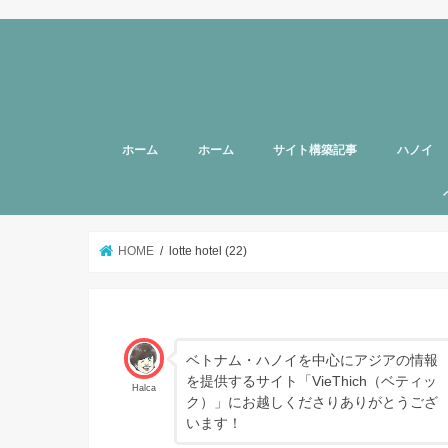
ホーム
ホーム
サイト構築記事
ハノイ
旅行者向
美容
グルメ
話題
スポット
お土産
マッサー
ヘルスケ
女性向け
子育て
HOTTAB
ハノイ近
アプリ
アンケー
支援
HOME
lotte hotel (22)
ベトナム・ハノイを中心にアジアの情報
を提供するサイト「VieThich（ベティッ
Halca
ク）」にお越しくださりありがとうござ
います！