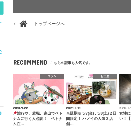
に
トップページへ
で
RECOMMEND
こちらの記事も人気です。
コラム
お土産
2018.9.22
2021.4.19
2019.8.
乗
旅行や、就職、進出でベト
※延期※ 5/7(金) , 5/8(土)２日
女性に
ナムに行く人必読！ ベトナ
間限定！ ハノイの人気３店
い！【
ム在…
舗…