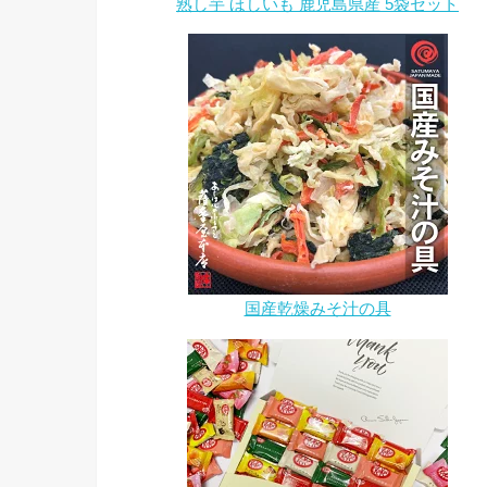
熟し芋 ほしいも 鹿児島県産 5袋セット
国産乾燥みそ汁の具