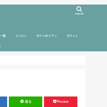
search
事一覧
ニンビン
ダナン/ホイアン
ダラット
て
バー紹介
頼について
ポリシー
送る
Pocket