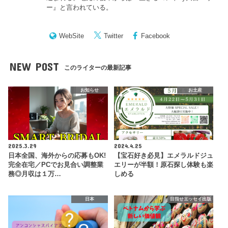
ー
』と言われている。
WebSite
Twitter
Facebook
NEW POST
このライターの最新記事
お知らせ
お土産
2025.3.29
2024.4.25
日本全国、海外からの応募もOK!
【宝石好き必見】エメラルドジュ
完全在宅／PCでお見合い調整業
エリーが半額！原石探し体験も楽
務◎月収は１万…
しめる
日本
目指せエッセイ出版