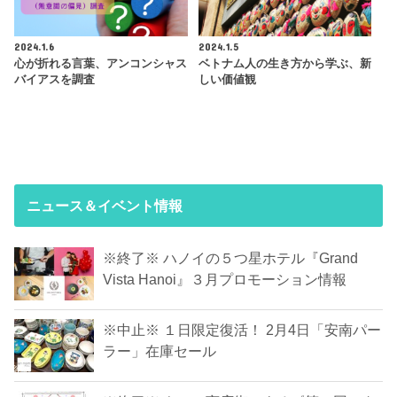
2024.1.6
2024.1.5
心が折れる言葉、アンコンシャス
ベトナム人の生き方から学ぶ、新
バイアスを調査
しい価値観
ニュース＆イベント情報
※終了※ ハノイの５つ星ホテル『Grand
Vista Hanoi』３月プロモーション情報
※中止※ １日限定復活！ 2月4日「安南パー
ラー」在庫セール