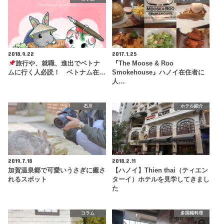
2018.9.22
2017.1.25
旅行や、就職、進出でベトナ
『The Moose & Roo
ムに行く人必読！ ベトナム在…
Smokehouse』ハノイ在住者に
人…
石川
ホテル紹介
2019.7.18
2018.2.11
加賀温泉郷で可愛いうさぎに癒さ
【ハノイ】Thien thai（ティエン
れるスポット
ターイ）ホテルを見学してきまし
た
コラム
多国籍料理