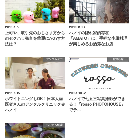
2018.3.5
2018.11.27
上司や、取引先のおじさま方から
ハノイの隠れ家的存在
のセクハラ発言を華麗にかわす方
「AMATO」は、手軽な小皿料理
法は？
が楽しめるお洒落なお店
デンタルケア
お知らせ
2016.6.15
2023.10.31
ホワイトニングもOK！日本人歯
ハノイで七五三写真撮影ができ
医者さんのデンタルクリニック＠
る！『rosso PHOTOHOUSE』
ハノイ
で予…
ベトナム料理