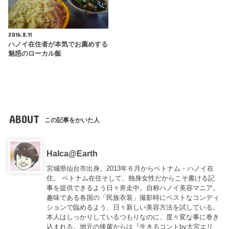
2016.8.11
ハノイ在住者が本気でお薦めする
魅惑のローカル飯
ABOUT
この記事をかいた人
Halca@Earth
宮城県仙台市出身。2013年６月からベトナム・ハノイ在
住。 ベトナム在住そして、独身女性だからこそ書ける記
事を提供できるよう日々奔走中。自称ハノイ美容マニア。
趣味である各国の「民族衣装」撮影時にベストなコンディ
ションで臨めるよう、日々新しい美容方法を試している。
本人はしっかりしているつもりなのに、度々変な事に巻き
込まれる。地元の後輩からは『
生きるコントby大宮エリ