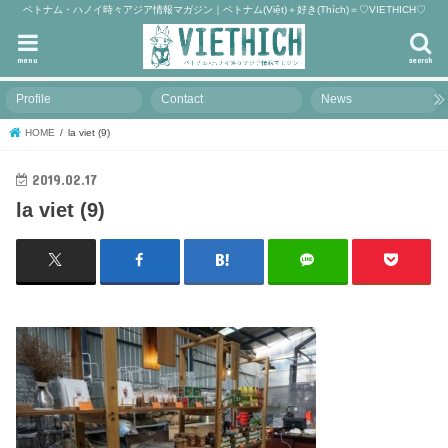
ベトナム・ハノイ時々アジア情報マガジン｜ベトナム(Việt)＋好き(Thích)＝♡VIETHICH♡
menu
search
Profile
Contact
News
HOME
la viet (9)
2019.02.17
la viet (9)