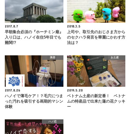
2017.8.7
2018.3.5
早朝集合必須の『ホーチミン廟』
上司や、取引先のおじさま方から
入り口は、ハノイ在住5年目でも
のセクハラ発言を華麗にかわす方
難関!?
法は？
美容
お土産
2017.8.26
2019.5.20
ハノイで薄毛ケア！？毛穴につま
ベトナム土産の新定番！ ベトナ
った汚れを吸引する画期的マシン
ムの特産品で出来た蓮の花クッキ
体験
ー
ハノ恋