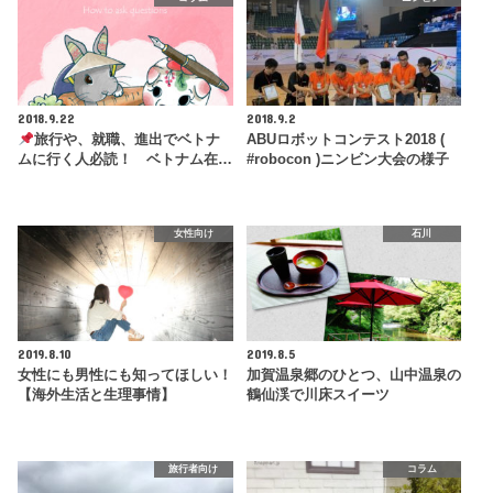
2018.9.22
2018.9.2
旅行や、就職、進出でベトナ
ABUロボットコンテスト2018 (
ムに行く人必読！ ベトナム在…
#robocon )ニンビン大会の様子
女性向け
石川
2019.8.10
2019.8.5
女性にも男性にも知ってほしい！
加賀温泉郷のひとつ、山中温泉の
【海外生活と生理事情】
鶴仙渓で川床スイーツ
旅行者向け
コラム