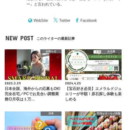
ー
』と言われている。
WebSite
Twitter
Facebook
NEW POST
このライターの最新記事
お知らせ
お土産
2025.3.29
2024.4.25
日本全国、海外からの応募もOK!
【宝石好き必見】エメラルドジュ
完全在宅／PCでお見合い調整業
エリーが半額！原石探し体験も楽
務◎月収は１万…
しめる
日本
目指せエッセイ出版