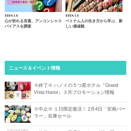
2024.1.6
2024.1.5
心が折れる言葉、アンコンシャス
ベトナム人の生き方から学ぶ、新
バイアスを調査
しい価値観
ニュース＆イベント情報
※終了※ ハノイの５つ星ホテル『Grand
Vista Hanoi』３月プロモーション情報
※中止※ １日限定復活！ 2月4日「安南パー
ラー」在庫セール