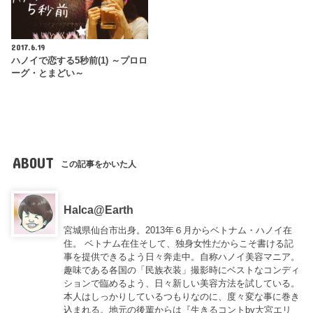
2017.6.19
ハノイで恋する5秒前(1) ～プロロ
ーグ・とまどい～
ABOUT
この記事をかいた人
Halca@Earth
宮城県仙台市出身。2013年６月からベトナム・ハノイ在
住。 ベトナム在住そして、独身女性だからこそ書ける記
事を提供できるよう日々奔走中。自称ハノイ美容マニア。
趣味である各国の「民族衣装」撮影時にベストなコンディ
ションで臨めるよう、日々新しい美容方法を試している。
本人はしっかりしているつもりなのに、度々変な事に巻き
込まれる。地元の後輩からは『
生きるコントby大宮エリ