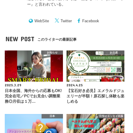
ー
』と言われている。
WebSite
Twitter
Facebook
NEW POST
このライターの最新記事
お知らせ
お土産
2025.3.29
2024.4.25
日本全国、海外からの応募もOK!
【宝石好き必見】エメラルドジュ
完全在宅／PCでお見合い調整業
エリーが半額！原石探し体験も楽
務◎月収は１万…
しめる
日本
目指せエッセイ出版