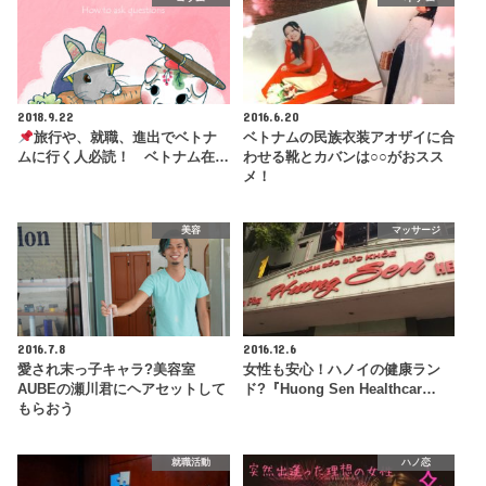
2018.9.22
2016.6.20
旅行や、就職、進出でベトナ
ベトナムの民族衣装アオザイに合
ムに行く人必読！ ベトナム在…
わせる靴とカバンは○○がおスス
メ！
美容
マッサージ
2016.7.8
2016.12.6
愛され末っ子キャラ?美容室
女性も安心！ハノイの健康ラン
AUBEの瀬川君にヘアセットして
ド?『Huong Sen Healthcar…
もらおう
就職活動
ハノ恋