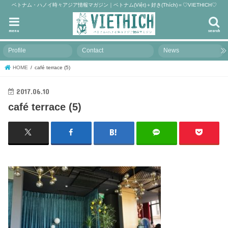
ベトナム・ハノイ時々アジア情報マガジン｜ベトナム(Việt)＋好き(Thích)＝♡VIETHICH♡
menu
search
Profile
Contact
News
HOME
café terrace (5)
2017.06.10
café terrace (5)