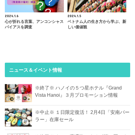
2024.1.6
2024.1.5
心が折れる言葉、アンコンシャス
ベトナム人の生き方から学ぶ、新
バイアスを調査
しい価値観
ニュース＆イベント情報
※終了※ ハノイの５つ星ホテル『Grand
Vista Hanoi』３月プロモーション情報
※中止※ １日限定復活！ 2月4日「安南パー
ラー」在庫セール