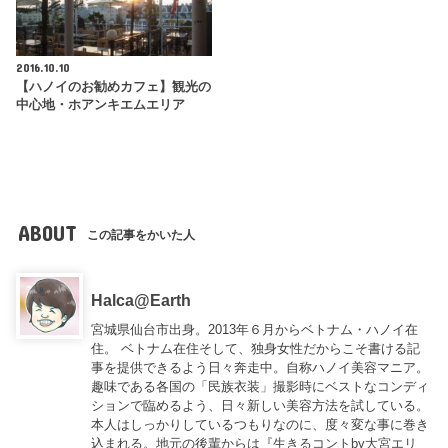
2016.10.10
【ハノイのお勧めカフェ】観光の
中心地・ホアンキエムエリア
ABOUT
この記事をかいた人
Halca@Earth
宮城県仙台市出身。2013年６月からベトナム・ハノイ在
住。 ベトナム在住そして、独身女性だからこそ書ける記
事を提供できるよう日々奔走中。自称ハノイ美容マニア。
趣味である各国の「民族衣装」撮影時にベストなコンディ
ションで臨めるよう、日々新しい美容方法を試している。
本人はしっかりしているつもりなのに、度々変な事に巻き
込まれる。地元の後輩からは『
生きるコントby大宮エリ