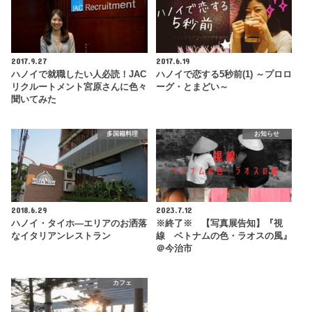
2017.9.27
2017.6.19
ハノイで就職したい人必読！JAC
ハノイで恋する5秒前(1) ～プロロ
リクルートメント宮原さんに色々
ーグ・とまどい～
聞いてみた
多国籍料理
お知らせ
2018.6.29
2023.7.12
ハノイ・タイホ―エリアのお洒落
※終了※ 【写真展告知】『視
なイタリアンレストラン
線 ベトナムの色・ラオスの風』
＠今治市
カフェ